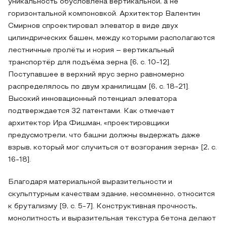
уникальность обусловлена вертикальной, а не
горизонтальной компоновкой. Архитектор Валентин
Смирнов спроектировал элеватор в виде двух
цилиндрических башен, между которыми располагаются
лестничные пролёты и нория – вертикальный
транспортёр для подъёма зерна [6, с. 10-12].
Поступавшее в верхний ярус зерно равномерно
распределялось по двум хранилищам [6, с. 18-21].
Высокий инновационный потенциал элеватора
подтверждается 32 патентами. Как отмечает
архитектор Ира Фишман, «проектировщики
предусмотрели, что башни должны выдержать даже
взрыв, который мог случиться от возгорания зерна» [2, с.
16-18].
Благодаря материальной выразительности и
скульптурным качествам здание, несомненно, относится
к брутализму [9, с. 5-7]. Конструктивная прочность,
монолитность и выразительная текстура бетона делают