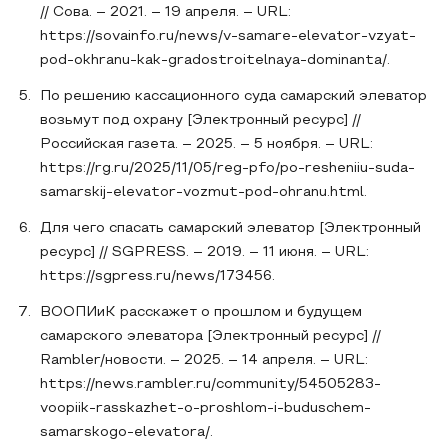
// Сова. – 2021. – 19 апреля. – URL:
https://sovainfo.ru/news/v-samare-elevator-vzyat-
pod-okhranu-kak-gradostroitelnaya-dominanta/.
По решению кассационного суда самарский элеватор
возьмут под охрану [Электронный ресурс] //
Российская газета. – 2025. – 5 ноября. – URL:
https://rg.ru/2025/11/05/reg-pfo/po-resheniiu-suda-
samarskij-elevator-vozmut-pod-ohranu.html.
Для чего спасать самарский элеватор [Электронный
ресурс] // SGPRESS. – 2019. – 11 июня. – URL:
https://sgpress.ru/news/173456.
ВООПИиК расскажет о прошлом и будущем
самарского элеватора [Электронный ресурс] //
Rambler/новости. – 2025. – 14 апреля. – URL:
https://news.rambler.ru/community/54505283-
voopiik-rasskazhet-o-proshlom-i-buduschem-
samarskogo-elevatora/.