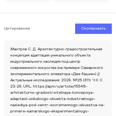
Цитирование
Скопировать
Мантров С. Д. Архитектурно-градостроительная
концепция адаптации уникального объекта
индустриального наследия под центр
современного искусства (на примере Самарского
экспериментального элеватора «Две башни») //
Актуальные исследования. 2026. №25 (311). Ч.II. С.
23-26. URL: https://apni.ru/article/15548-
arhitekturno-gradostroitelnaya-koncepciya-
adaptacii-unikalnogo-obuekta-industrialnogo-
naslediya-pod-centr-sovremennogo-iskusstva-na-
primere-samarskogo-eksperimentalnogo-