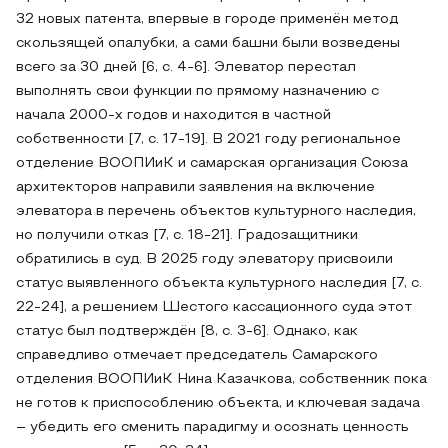
32 новых патента, впервые в городе применён метод
скользящей опалубки, а сами башни были возведены
всего за 30 дней [6, с. 4-6]. Элеватор перестал
выполнять свои функции по прямому назначению с
начала 2000-х годов и находится в частной
собственности [7, с. 17-19]. В 2021 году региональное
отделение ВООПИиК и самарская организация Союза
архитекторов направили заявления на включение
элеватора в перечень объектов культурного наследия,
но получили отказ [7, с. 18-21]. Градозащитники
обратились в суд. В 2025 году элеватору присвоили
статус выявленного объекта культурного наследия [7, с.
22-24], а решением Шестого кассационного суда этот
статус был подтверждён [8, с. 3-6]. Однако, как
справедливо отмечает председатель Самарского
отделения ВООПИиК Нина Казачкова, собственник пока
не готов к приспособлению объекта, и ключевая задача
– убедить его сменить парадигму и осознать ценность