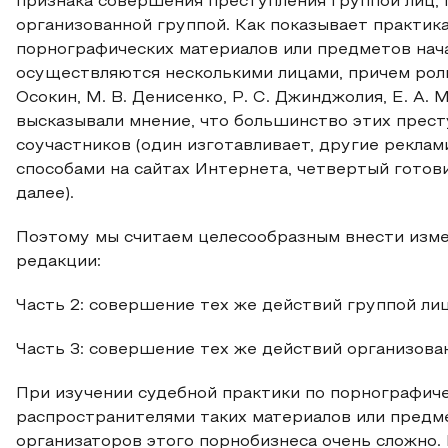
признака совершения преступления группой лиц, 
организованной группой. Как показывает практика
порнографических материалов или предметов нач
осуществляются несколькими лицами, причем роли
Осокин, М. В. Денисенко, Р. С. Джинджолия, Е. A. Мил
высказывали мнение, что большинство этих пре
соучастников (один изготавливает, другие рекла
способами на сайтах Интернета, четвертый готови
далее).
Поэтому мы считаем целесообразным внести изме
редакции:
Часть 2: совершение тех же действий группой ли
Часть 3: совершение тех же действий организова
При изучении судебной практики по порнографиче
распространителями таких материалов или предм
организаторов этого порнобизнеса очень сложно.