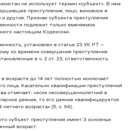
кистан не использует термин «субъект». В нем
овершившее преступление, лицо, виновное в
 и другие. Признак субъекта преступления
твенности подлежит только вменяемое
нного настоящим Кодексом».
венность, установлен в статье 23 УК РТ –
рому ко времени совершения преступления
установленные в ч. 2 ст. 23, ответственность
в возрасте до 14 лет полностью исключает
о лица. Касательно квалификации преступлений
еева отмечает: «если несовершеннолетний в
опасное деяние, то его деяние квалифицируется
летнего возраста» [5, с. 94].
 что субъект преступления имеет 3 основных
енный возраст.