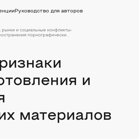
енции
Руководство для авторов
, рынки и социальные конфликты
остранения порнографически...
ризнаки
отовления и
я
их материалов