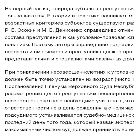
На первый взгляд природа субъекта преступления 
только кажется. В теории и практике возникает м
возрастных критериев субъектов существуют раз
Р. Б. Осокин и М. В. Денисенко справедливо отме
состава преступления и как уголовно-правовая к
понятием. Поэтому авторы справедливо подчерки
возраста и вменяемости преступника должно про
представителями и специалистами различных других
При привлечении несовершеннолетних к уголовно
должен быть точно установлен их возраст (число, 
Постановления Пленума Верховного Суда Республ
рассмотрению дел о преступлениях несовершенно
несовершеннолетнего необходимо учитывать, что
ответственности не в день рождения, а с ноля ча
подсудимого устанавливается судебно-медицинск
последний день того года, который назван экспе
максимальным числом суд должен принимать во в