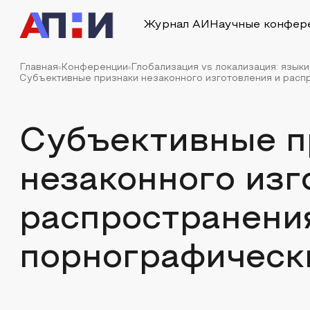
Журнал АИ
Научные конфер
Главная
Конференции
Глобализация vs локализация: языки
Субъективные признаки незаконного изготовления и распр
Субъективные п
незаконного изг
распространени
порнографическ