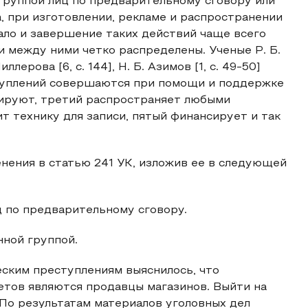
группой лиц по предварительному сговору или
, при изготовлении, рекламе и распространении
ало и завершение таких действий чаще всего
 между ними четко распределены. Ученые Р. Б.
лерова [6, с. 144], Н. Б. Азимов [1, с. 49-50]
ступлений совершаются при помощи и поддержке
мируют, третий распространяет любыми
т технику для записи, пятый финансирует и так
нения в статью 241 УК, изложив ее в следующей
ц по предварительному сговору.
нной группой.
ским преступлениям выяснилось, что
етов являются продавцы магазинов. Выйти на
 По результатам материалов уголовных дел