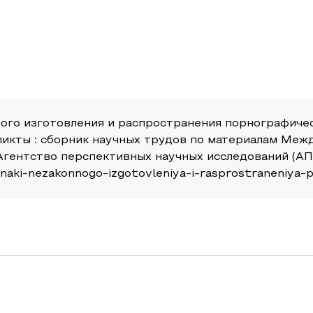
ого изготовления и распространения порнографичес
фликты : сборник научных трудов по материалам Ме
гентство перспективных научных исследований (АПНИ
iznaki-nezakonnogo-izgotovleniya-i-rasprostraneniya-