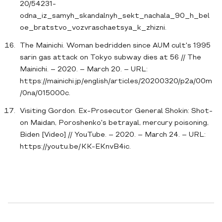
20/54231-
odna_iz_samyh_skandalnyh_sekt_nachala_90_h_bel
oe_bratstvo_vozvraschaetsya_k_zhizni.
The Mainichi. Woman bedridden since AUM cult's 1995
sarin gas attack on Tokyo subway dies at 56 // The
Mainichi. – 2020. – March 20. – URL:
https://mainichi.jp/english/articles/20200320/p2a/00m
/0na/015000c.
Visiting Gordon. Ex-Prosecutor General Shokin: Shot-
on Maidan, Poroshenko's betrayal, mercury poisoning,
Biden [Video] // YouTube. – 2020. – March 24. – URL:
https://youtu.be/KK-EKnvB4ic.