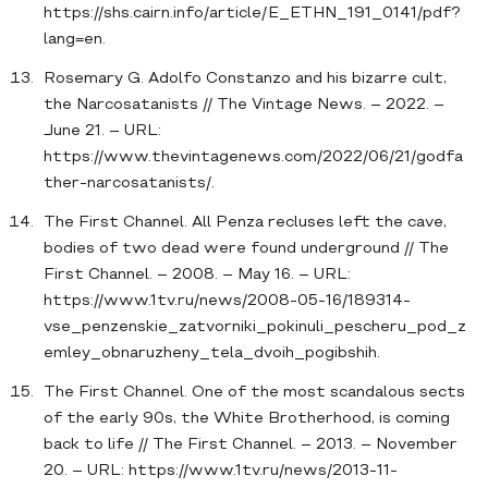
https://shs.cairn.info/article/E_ETHN_191_0141/pdf?
lang=en.
Rosemary G. Adolfo Constanzo and his bizarre cult,
the Narcosatanists // The Vintage News. – 2022. –
June 21. – URL:
https://www.thevintagenews.com/2022/06/21/godfa
ther-narcosatanists/.
The First Channel. All Penza recluses left the cave,
bodies of two dead were found underground // The
First Channel. – 2008. – May 16. – URL:
https://www.1tv.ru/news/2008-05-16/189314-
vse_penzenskie_zatvorniki_pokinuli_pescheru_pod_z
emley_obnaruzheny_tela_dvoih_pogibshih.
The First Channel. One of the most scandalous sects
of the early 90s, the White Brotherhood, is coming
back to life // The First Channel. – 2013. – November
20. – URL: https://www.1tv.ru/news/2013-11-