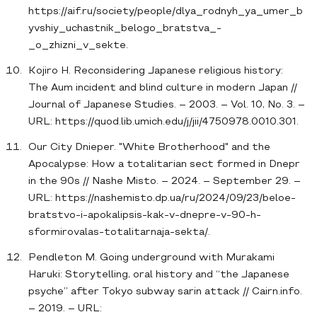
https://aif.ru/society/people/dlya_rodnyh_ya_umer_b
yvshiy_uchastnik_belogo_bratstva_-
_o_zhizni_v_sekte.
Kojiro H. Reconsidering Japanese religious history:
The Aum incident and blind culture in modern Japan //
Journal of Japanese Studies. – 2003. – Vol. 10, No. 3. –
URL: https://quod.lib.umich.edu/j/jii/4750978.0010.301.
Our City Dnieper. "White Brotherhood" and the
Apocalypse: How a totalitarian sect formed in Dnepr
in the 90s // Nashe Misto. – 2024. – September 29. –
URL: https://nashemisto.dp.ua/ru/2024/09/23/beloe-
bratstvo-i-apokalipsis-kak-v-dnepre-v-90-h-
sformirovalas-totalitarnaja-sekta/.
Pendleton M. Going underground with Murakami
Haruki: Storytelling, oral history and “the Japanese
psyche” after Tokyo subway sarin attack // Cairn.info.
– 2019. – URL: