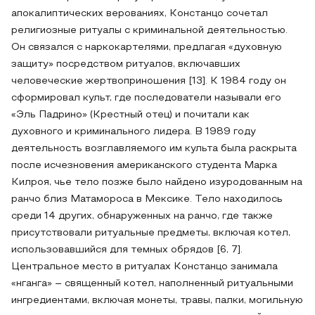
апокалиптических верованиях, Констанцо сочетал
религиозные ритуалы с криминальной деятельностью.
Он связался с наркокартелями, предлагая «духовную
защиту» посредством ритуалов, включавших
человеческие жертвоприношения [13]. К 1984 году он
сформировал культ, где последователи называли его
«Эль Падрино» (Крестный отец) и почитали как
духовного и криминального лидера. В 1989 году
деятельность возглавляемого им культа была раскрыта
после исчезновения американского студента Марка
Килроя, чье тело позже было найдено изуродованным на
ранчо близ Матамороса в Мексике. Тело находилось
среди 14 других, обнаруженных на ранчо, где также
присутствовали ритуальные предметы, включая котел,
использовавшийся для темных обрядов [6, 7].
Центральное место в ритуалах Констанцо занимала
«нганга» – священный котел, наполненный ритуальными
ингредиентами, включая монеты, травы, палки, могильную