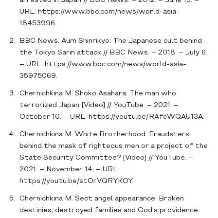
arrested in Japan // BBC News. – 2012. – June 15. –
URL: https://www.bbc.com/news/world-asia-
18453996.
BBC News. Aum Shinrikyo: The Japanese cult behind
the Tokyo Sarin attack // BBC News. – 2018. – July 6.
– URL: https://www.bbc.com/news/world-asia-
35975069.
Chernichkina M. Shoko Asahara: The man who
terrorized Japan [Video] // YouTube. – 2021. –
October 10. – URL: https://youtu.be/RAfcWQAU13A.
Chernichkina M. White Brotherhood: Fraudsters
behind the mask of righteous men or a project of the
State Security Committee? [Video] // YouTube. –
2021. – November 14. – URL:
https://youtu.be/stOrVQRYKOY.
Chernichkina M. Sect angel appearance: Broken
destinies, destroyed families and God's providence