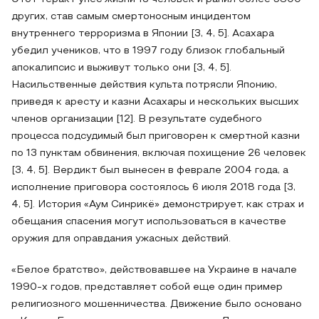
других, став самым смертоносным инцидентом
внутреннего терроризма в Японии [3, 4, 5]. Асахара
убедил учеников, что в 1997 году близок глобальный
апокалипсис и выживут только они [3, 4, 5].
Насильственные действия культа потрясли Японию,
приведя к аресту и казни Асахары и нескольких высших
членов организации [12]. В результате судебного
процесса подсудимый был приговорен к смертной казни
по 13 пунктам обвинения, включая похищение 26 человек
[3, 4, 5]. Вердикт был вынесен в феврале 2004 года, а
исполнение приговора состоялось 6 июля 2018 года [3,
4, 5]. История «Аум Синрикё» демонстрирует, как страх и
обещания спасения могут использоваться в качестве
оружия для оправдания ужасных действий.
«Белое братство», действовавшее на Украине в начале
1990-х годов, представляет собой еще один пример
религиозного мошенничества. Движение было основано