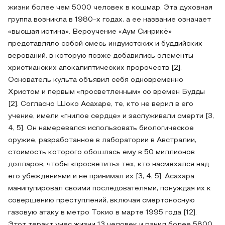
жизни более чем 5000 человек в кошмар. Эта духовная
группа возникла в 1980-х годах, а ее название означает
«высшая истина». Вероучение «Аум Синрикё»
представляло собой смесь индуистских и буддийских
верований, в которую позже добавились элементы
христианских апокалиптических пророчеств [2].
Основатель культа объявил себя одновременно
Христом и первым «просветленным» со времен Будды
[2]. Согласно Шоко Асахаре, те, кто не верил в его
учение, имели «гнилое сердце» и заслуживали смерти [3,
4, 5]. Он намеревался использовать биологическое
оружие, разработанное в лаборатории в Австралии,
стоимость которого обошлась ему в 50 миллионов
долларов, чтобы «просветить» тех, кто насмехался над
его убеждениями и не принимал их [3, 4, 5]. Асахара
манипулировал своими последователями, понуждая их к
совершению преступлений, включая смертоносную
газовую атаку в метро Токио в марте 1995 года [12].
Этот теракт унес жизни 13 человек и ранил более 5800