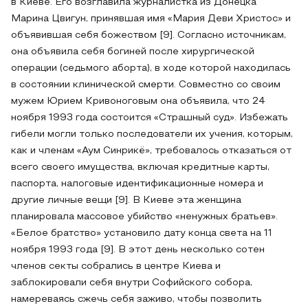
в Киеве. Его возглавила журналистка из Донецка
Марина Цвигун, принявшая имя «Мария Деви Христос» и
объявившая себя божеством [9]. Согласно источникам,
она объявила себя богиней после хирургической
операции (седьмого аборта), в ходе которой находилась
в состоянии клинической смерти. Совместно со своим
мужем Юрием Кривоноговым она объявила, что 24
ноября 1993 года состоится «Страшный суд». Избежать
гибели могли только последователи их учения, которым,
как и членам «Аум Синрикё», требовалось отказаться от
всего своего имущества, включая кредитные карты,
паспорта, налоговые идентификационные номера и
другие личные вещи [9]. В Киеве эта женщина
планировала массовое убийство «ненужных братьев».
«Белое братство» установило дату конца света на 11
ноября 1993 года [9]. В этот день несколько сотен
членов секты собрались в центре Киева и
заблокировали себя внутри Софийского собора,
намереваясь сжечь себя заживо, чтобы позволить