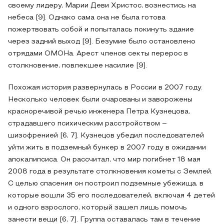
своему лидеру, Марии Деви Христос, вознестись на
небеса [9]. Однако сама она не была готова
пожертвовать собой и попыталась покинуть здание
через задний выход [9]. Безумие было остановлено
отрядами ОМОНа. Арест членов секты перерос в
столкновение, повлекшее насилие [9].
Похожая история развернулась в России в 2007 году.
Несколько человек были очарованы и заворожены
красноречивой речью инженера Петра Кузнецова,
страдавшего психическим расстройством –
шизофренией [6, 7]. Кузнецов убедил последователей
уйти жить в подземный бункер в 2007 году в ожидании
апокалипсиса. Он рассчитал, что мир погибнет 18 мая
2008 года в результате столкновения кометы с Землей.
С целью спасения он построил подземные убежища, в
которые вошли 35 его последователей, включая 4 детей
и одного взрослого, который зашел лишь помочь
занести вещи [6, 7]. Группа оставалась там в течение