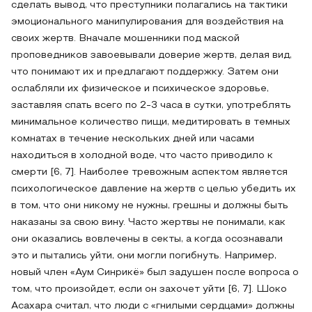
сделать вывод, что преступники полагались на тактики
эмоционального манипулирования для воздействия на
своих жертв. Вначале мошенники под маской
проповедников завоевывали доверие жертв, делая вид,
что понимают их и предлагают поддержку. Затем они
ослабляли их физическое и психическое здоровье,
заставляя спать всего по 2-3 часа в сутки, употреблять
минимальное количество пищи, медитировать в темных
комнатах в течение нескольких дней или часами
находиться в холодной воде, что часто приводило к
смерти [6, 7]. Наиболее тревожным аспектом является
психологическое давление на жертв с целью убедить их
в том, что они никому не нужны, грешны и должны быть
наказаны за свою вину. Часто жертвы не понимали, как
они оказались вовлечены в секты, а когда осознавали
это и пытались уйти, они могли погибнуть. Например,
новый член «Аум Синрикё» был задушен после вопроса о
том, что произойдет, если он захочет уйти [6, 7]. Шоко
Асахара считал, что люди с «гнилыми сердцами» должны