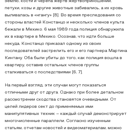
землю, кости и черепа жертв жертвоприношений;
петухи, козы и другие животные забивались, а их кровь
выливалась в «нгангy» [8]. Во время преследования со
стороны властей Констанцо и несколько членов культа
бежали в Мехико. 6 мая 1989 года полиция обнаружила
их в квартире в Мехико. Осознав, что идти больше
некуда, Констанцо приказал одному из своих
последователей застрелить его и его партнера Мартина
Кинтану. Оба были убиты до того, как полиция вошла в
квартиру, оставив остальных членов группы
сталкиваться с последствиями [6, 7].
На первый взгляд, эти случаи могут показаться
отличными друг от друга. Однако при более детальном
рассмотрении сходства становятся очевидными. От
целей лидеров сект до применяемых ими
манипулятивных техник – каждый случай демонстрирует
многочисленные параллели. Согласно изученным
статьям, отчетам новостей и видеоматериалам, можно