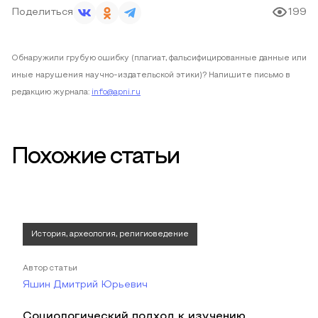
Поделиться
199
Обнаружили грубую ошибку (плагиат, фальсифицированные данные или
иные нарушения научно-издательской этики)? Напишите письмо в
редакцию журнала:
info@apni.ru
Похожие статьи
История, археология, религиоведение
Автор статьи
Яшин Дмитрий Юрьевич
Социологический подход к изучению