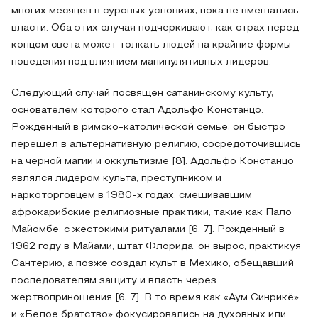
многих месяцев в суровых условиях, пока не вмешались
власти. Оба этих случая подчеркивают, как страх перед
концом света может толкать людей на крайние формы
поведения под влиянием манипулятивных лидеров.
Следующий случай посвящен сатанинскому культу,
основателем которого стал Адольфо Констанцо.
Рожденный в римско-католической семье, он быстро
перешел в альтернативную религию, сосредоточившись
на черной магии и оккультизме [8]. Адольфо Констанцо
являлся лидером культа, преступником и
наркоторговцем в 1980-х годах, смешивавшим
афрокарибские религиозные практики, такие как Пало
Майомбе, с жестокими ритуалами [6, 7]. Рожденный в
1962 году в Майами, штат Флорида, он вырос, практикуя
Сантерию, а позже создал культ в Мехико, обещавший
последователям защиту и власть через
жертвоприношения [6, 7]. В то время как «Аум Синрикё»
и «Белое братство» фокусировались на духовных или