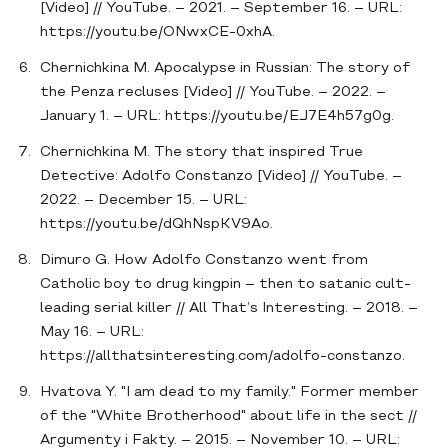
[Video] // YouTube. – 2021. – September 16. – URL:
https://youtu.be/ONwxCE-0xhA.
Chernichkina M. Apocalypse in Russian: The story of
the Penza recluses [Video] // YouTube. – 2022. –
January 1. – URL: https://youtu.be/EJ7E4h57g0g.
Chernichkina M. The story that inspired True
Detective: Adolfo Constanzo [Video] // YouTube. –
2022. – December 15. – URL:
https://youtu.be/dQhNspKV9Ao.
Dimuro G. How Adolfo Constanzo went from
Catholic boy to drug kingpin – then to satanic cult-
leading serial killer // All That’s Interesting. – 2018. –
May 16. – URL:
https://allthatsinteresting.com/adolfo-constanzo.
Hvatova Y. "I am dead to my family." Former member
of the "White Brotherhood" about life in the sect //
Argumenty i Fakty. – 2015. – November 10. – URL: