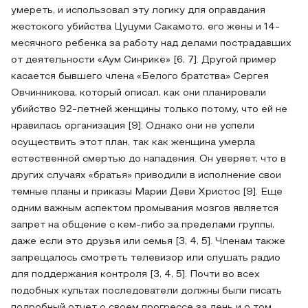
умереть, и использовал эту логику для оправдания
жестокого убийства Цуцуми Сакамото, его жены и 14-
месячного ребенка за работу над делами пострадавших
от деятельности «Аум Синрикё» [6, 7]. Другой пример
касается бывшего члена «Белого братства» Сергея
Овчинникова, который описал, как они планировали
убийство 92-летней женщины только потому, что ей не
нравилась организация [9]. Однако они не успели
осуществить этот план, так как женщина умерла
естественной смертью до нападения. Он уверяет, что в
других случаях «братья» приводили в исполнение свои
темные планы и приказы Марии Деви Христос [9]. Еще
одним важным аспектом промывания мозгов является
запрет на общение с кем-либо за пределами группы,
даже если это друзья или семья [3, 4, 5]. Членам также
запрещалось смотреть телевизор или слушать радио
для поддержания контроля [3, 4, 5]. Почти во всех
подобных культах последователи должны были писать
подробный отчет о своем прогрессе за день и о том,