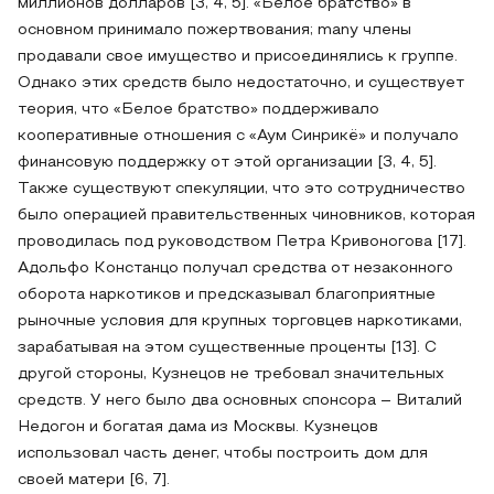
миллионов долларов [3, 4, 5]. «Белое братство» в
основном принимало пожертвования; many члены
продавали свое имущество и присоединялись к группе.
Однако этих средств было недостаточно, и существует
теория, что «Белое братство» поддерживало
кооперативные отношения с «Аум Синрикё» и получало
финансовую поддержку от этой организации [3, 4, 5].
Также существуют спекуляции, что это сотрудничество
было операцией правительственных чиновников, которая
проводилась под руководством Петра Кривоногова [17].
Адольфо Констанцо получал средства от незаконного
оборота наркотиков и предсказывал благоприятные
рыночные условия для крупных торговцев наркотиками,
зарабатывая на этом существенные проценты [13]. С
другой стороны, Кузнецов не требовал значительных
средств. У него было два основных спонсора – Виталий
Недогон и богатая дама из Москвы. Кузнецов
использовал часть денег, чтобы построить дом для
своей матери [6, 7].