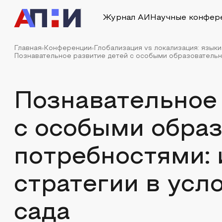
Журнал АИ
Научные конфер
Главная
Конференции
Глобализация vs локализация: языки
Познавательное развитие детей с особыми образовательны
Познавательное
с особыми обра
потребностями:
стратегии в усл
сада