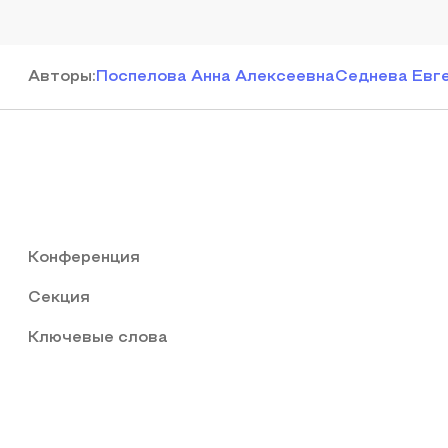
Автор
ы
:
Поспелова Анна Алексеевна
Седнева Евг
Конференция
Секция
Ключевые слова