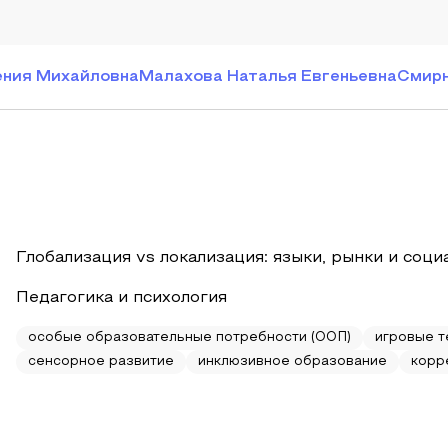
ения Михайловна
Малахова Наталья Евгеньевна
Смирн
Глобализация vs локализация: языки, рынки и соц
Педагогика и психология
особые образовательные потребности (ООП)
игровые т
сенсорное развитие
инклюзивное образование
корр