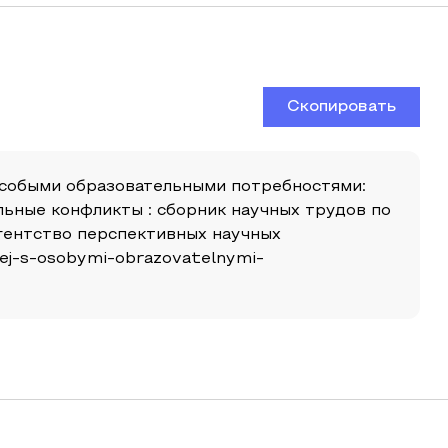
Скопировать
с особыми образовательными потребностями:
альные конфликты : сборник научных трудов по
гентство перспективных научных
etej-s-osobymi-obrazovatelnymi-