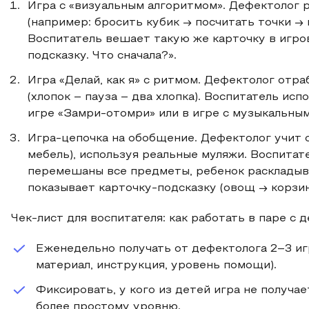
Игра с «визуальным алгоритмом». Дефектолог 
(например: бросить кубик → посчитать точки → 
Воспитатель вешает такую же карточку в игро
подсказку. Что сначала?».
Игра «Делай, как я» с ритмом. Дефектолог отр
(хлопок – пауза – два хлопка). Воспитатель ис
игре «Замри-отомри» или в игре с музыкальным
Игра-цепочка на обобщение. Дефектолог учит 
мебель), используя реальные муляжи. Воспитат
перемешаны все предметы, ребенок раскладыва
показывает карточку-подсказку (овощ → корзин
Чек-лист для воспитателя: как работать в паре с 
Еженедельно получать от дефектолога 2–3 игр
материал, инструкция, уровень помощи).
Фиксировать, у кого из детей игра не получае
более простому уровню.