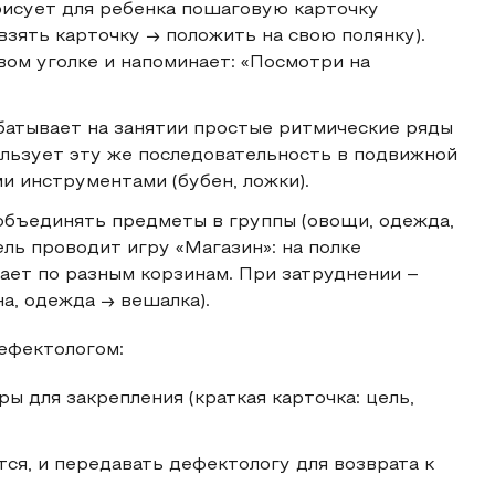
рисует для ребенка пошаговую карточку
взять карточку → положить на свою полянку).
вом уголке и напоминает: «Посмотри на
абатывает на занятии простые ритмические ряды
пользует эту же последовательность в подвижной
и инструментами (бубен, ложки).
объединять предметы в группы (овощи, одежда,
ель проводит игру «Магазин»: на полке
ет по разным корзинам. При затруднении –
а, одежда → вешалка).
дефектологом:
ы для закрепления (краткая карточка: цель,
тся, и передавать дефектологу для возврата к