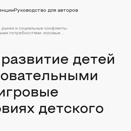
енции
Руководство для авторов
, рынки и социальные конфликты
ми потребностями: игровые ...
 развитие детей
зовательными
 игровые
овиях детского