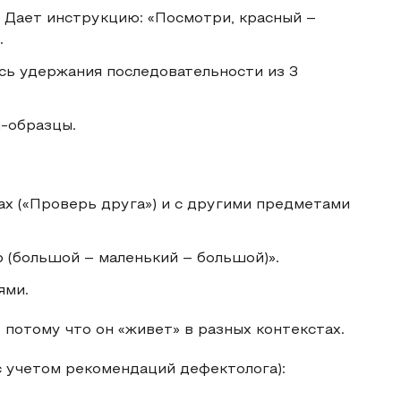
. Дает инструкцию: «Посмотри, красный –
.
сь удержания последовательности из 3
и-образцы.
рах («Проверь друга») и с другими предметами
р (большой – маленький – большой)».
ями.
 потому что он «живет» в разных контекстах.
с учетом рекомендаций дефектолога):