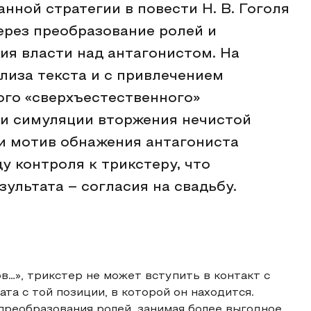
нной стратегии в повести Н. В. Гоголя
ерез преобразование ролей и
ия власти над антагонистом. На
лиза текста и с привлечением
го «сверхъестественного»
 и симуляции вторжения нечистой
 и мотив обнажения антагониста
у контроля к трикстеру, что
ультата – согласия на свадьбу.
в…», трикстер не может вступить в контакт с
та с той позиции, в которой он находится.
преобразования ролей, занимая более выгодное