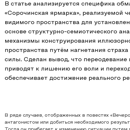
В статье анализируется специфика обма
«Сорочинская ярмарка», реализуемой ч
видимого пространства для установлен
основе структурно-семиотического ана
механизмы конструирования иллюзорно
пространства путём нагнетания страха
силы. Сделан вывод, что переодевание
приводят к лишению его воли и переход
обеспечивает достижение реального рез
В ряде случаев, отображенных в повестях «Вечеро
антагонистом или добиться необходимого результа
Тогда он прибегает к изменению ситуации путем 