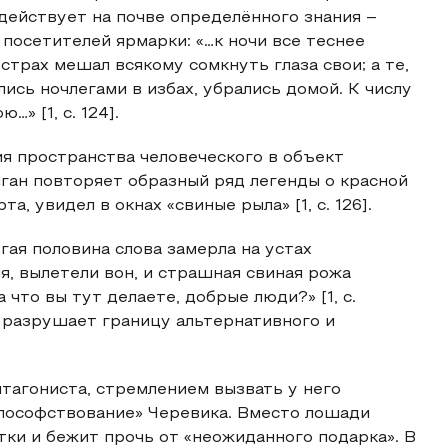
 действует на почве определённого знания –
 посетителей ярмарки: «…к ночи все теснее
страх мешал всякому сомкнуть глаза свои; а те,
ись ночлегами в избах, убрались домой. К числу
» [1, с. 124].
я пространства человеческого в объект
ган повторяет образный ряд легенды о красной
а, увидел в окнах «свиные рыла» [1, с. 126].
ая половина слова замерла на устах
я, вылетели вон, и страшная свиная рожа
 что вы тут делаете, добрые люди?» [1, с.
ан разрушает границу альтернативного и
тагониста, стремлением вызвать у него
ософствование» Черевика. Вместо лошади
тки и бежит прочь от «неожиданного подарка». В