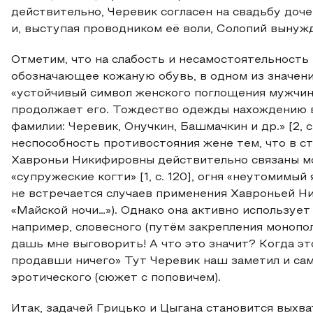
действительно, Черевик согласен на свадьбу доч
и, выступая проводником её воли, Солопий вынуж
Отметим, что на слабость и несамостоятельность
обозначающее кожаную обувь, в одном из значений
«устойчивый символ женского поглощения мужчин
продолжает его. Тождество одежды нахождению 
фамилии: Черевик, Онучкин, Башмачкин и др.» [2, 
неспособность противостояния жене тем, что в стар
Хавроньи Никифировны действительно связаны мо
«супружеские когти» [1, с. 120], огня «неутомимый я
не встречается случаев применения Хавроньей Ни
«Майской ночи…»). Однако она активно использует
например, словесного (путём закрепления монополии
дашь мне выговорить! А что это значит? Когда эт
продавши ничего» Тут Черевик наш заметил и сам, ч
эротического (сюжет с поповичем).
Итак, задачей Грицько и Цыгана становится выхв