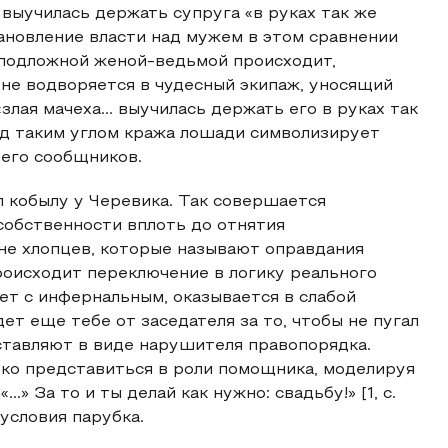
 выучилась держать супруга «в руках так же
тановление власти над мужем в этом сравнении
а подложной женой-ведьмой происходит,
а не водворяется в чудесный экипаж, уносящий
злая мачеха... выучилась держать его в руках так
. Под таким углом кража лошади символизирует
 его сообщников.
л кобылу у Черевика. Так совершается
собственности вплоть до отнятия
оне хлопцев, которые называют оправдания
роисходит переключение в логику реального
ет с инфернальным, оказывается в слабой
дет еще тебе от заседателя за то, чтобы не пугал
дставляют в виде нарушителя правопорядка.
ько представиться в роли помощника, моделируя
.» За то и ты делай как нужно: свадьбу!» [1, с.
условия парубка.