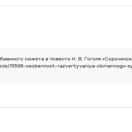
бманного сюжета в повести Н. В. Гоголя «Сорочинска
u/article/15598-osobennost-razvertyvaniya-obmannogo