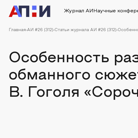
Журнал АИ
Научные конфер
Главная
АИ #26 (312)
Статьи журнала АИ #26 (312)
Особенно
Особенность ра
обманного сюжет
В. Гоголя «Соро