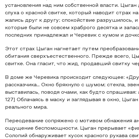
установления над ним собственной власти. Цыган
слуха о красной свитке, который наводит страх на
жались друг к другу; спокойствие разрушилось, и 
которые были не совсем храброго десятка и запасл
последних принадлежал и Черевик с кумом и дочкою…
Этот страх Цыган нагнетает путем преобразовани
обитания сверхъестественного. Прежде всего, Цы
свитке. Она гласит, что жид, продавший свитку черт
В доме же Черевика происходит следующее: «Друг
рассказчика… Окно брякнуло с шумом; стекла, звен
выставилась, поводя очами, как будто спрашивая: а
127] Облачаясь в маску и заглядывая в окно, Цыг
реального мира.
Переодевание сопряжено с мотивом обнажения ан
ощущение беспомощности. Цыган прерывает «фил
Солопий обнаруживает кусок красного рукава сви