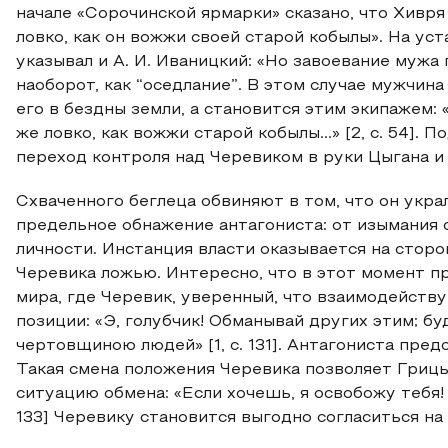
начале «Сорочинской ярмарки» сказано, что Хивря
ловко, как он вожжи своей старой кобылы». На ус
указывал и А. И. Иваницкий: «Но завоевание муж
наоборот, как “оседлание”. В этом случае мужчин
его в бездны земли, а становится этим экипажем: «
же ловко, как вожжи старой кобылы...» [2, с. 54]
переход контроля над Черевиком в руки Цыгана и
Схваченного беглеца обвиняют в том, что он укра
предельное обнажение антагониста: от изымания 
личности. Инстанция власти оказывается на стор
Черевика ложью. Интересно, что в этот момент п
мира, где Черевик, уверенный, что взаимодейству
позиции: «Э, голубчик! Обманывай других этим; бу
чертовщиною людей» [1, с. 131]. Антагониста пре
Такая смена положения Черевика позволяет Гриц
ситуацию обмена: «Если хочешь, я освобожу тебя! «..
133] Черевику становится выгодно согласиться на 