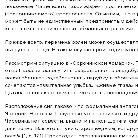
положение. Чаще всего такой эффект достигаетс
(воспринимаемого) пространства. Отметим, что в 
может быть не единственным предпринятым дейст
ключевым в реализованных обманных стратегиях.
Прежде всего, перемена ролей может осуществлят
выступают люди. В таком случае происходит мод
Рассмотрим ситуацию в «Сорочинской ярмарке». Г
отца Параски, заполучить разрешение на свадьбу
волов обещает содействовать парубку в обретени
сочетаются «язвительная улыбка», «живые глаза» 
Цыгана привлекает сама возможность воплощения
Расположение сил таково, что формальный антаго
Черевик. Впрочем, Голупенко устанавливает и дру
Черевика нет совести, видно, и на пол-шеляга: сказа
да и полно. Всё это штуки старой ведьмы, котору
бока!» [1, с. 121] Происходит распознавание имп