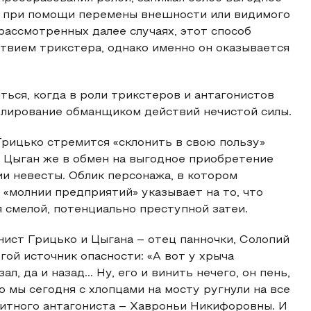
я при помощи перемены внешности или видимого
рассмотренных далее случаях, этот способ
вием трикстера, однако именно он оказывается
ься, когда в роли трикстеров и антагонистов
елирование обманщиком действий нечистой силы.
рицько стремится «склонить в свою пользу»
. Цыган же в обмен на выгодное приобретение
и невесты. Облик персонажа, в котором
и «молнии предприятий» указывает на то, что
 смелой, потенциально преступной затеи.
нист Грицько и Цыгана – отец панночки, Солопий
гой источник опасности: «А вот у хрыча
л, да и назад... Ну, его и винить нечего, он пень,
ю мы сегодня с хлопцами на мосту ругнули на все
лицитного антагониста – Хавроньи Никифоровны. И