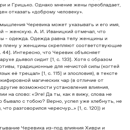
ери и Грицько. Однако мнение жены преобладает,
ден отказать «доброму человеку».
 мышления Черевика может указывать и его имя,
 – женскую. А. И. Иваницкий отмечал, что
ы - одежда. Одежда равна телу женщины и
в плену у женщины скрепляют соответствующие
с. 44]. Интересно, что Черевик объясняет
ухе дьявол сидит [1, с. 133]. Хотя с образом
тивы, традиционные для нечистой силы (когтей
зык её трещал» [1, с. 115] и злословия), в тексте
кифировной магических чар (в отличие от
 другие возможности установления влияния,
 на слово: «Эге! Да ты, как я вижу, слова не
о бывало с тобою? Верно, успел уже хлебнуть, не
то разговорился чересчур…» [1, с. 120]) и
атывание Черевика из-под влияния Хиври и