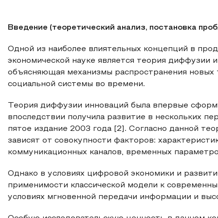
Введение (теоретический анализ, постановка про
Одной из наиболее влиятельных концепций в про
экономической науке является теория диффузии инн
объясняющая механизмы распространения новых т
социальной системы во времени.
Теория диффузии инноваций была впервые сформул
впоследствии получила развитие в нескольких пер
пятое издание 2003 года [2]. Согласно данной те
зависят от совокупности факторов: характеристи
коммуникационных каналов, временных параметро
Однако в условиях цифровой экономики и развити
применимости классической модели к современн
условиях мгновенной передачи информации и высо