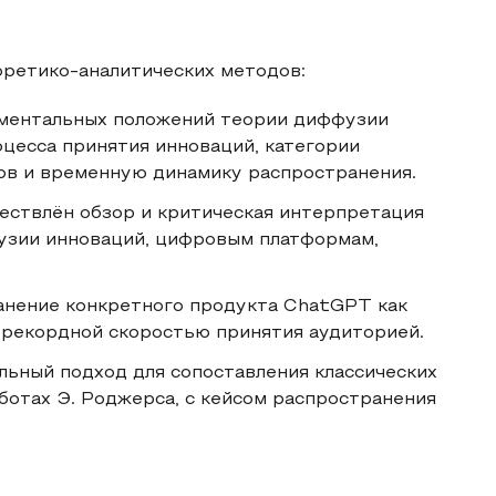
оретико-аналитических методов:
аментальных положений теории диффузии
оцесса принятия инноваций, категории
ов и временную динамику распространения.
ествлён обзор и критическая интерпретация
узии инноваций, цифровым платформам,
ранение конкретного продукта ChatGPT как
 рекордной скоростью принятия аудиторией.
льный подход для сопоставления классических
ботах Э. Роджерса, с кейсом распространения