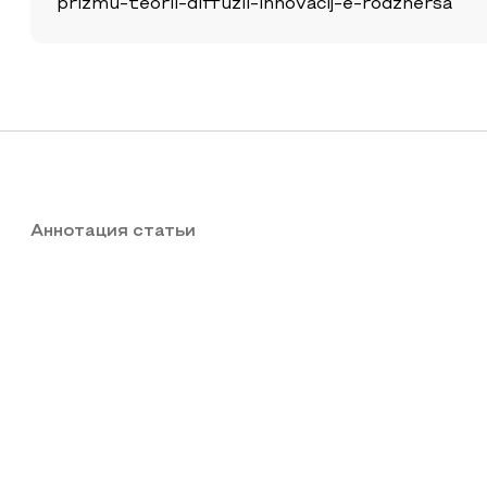
prizmu-teorii-diffuzii-innovacij-e-rodzhersa
Аннотация статьи