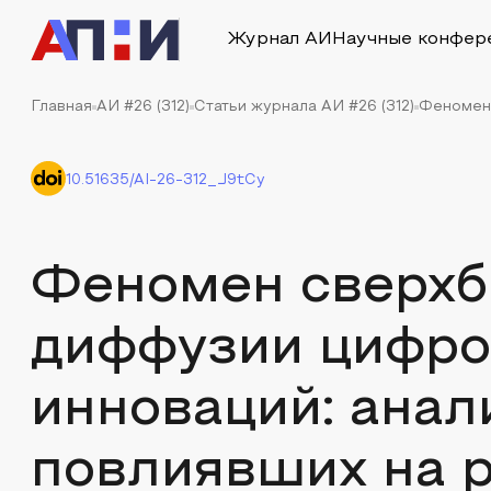
Журнал АИ
Научные конфер
Главная
АИ #26 (312)
Статьи журнала АИ #26 (312)
Феномен 
10.51635/AI-26-312_J9tCy
Феномен сверхб
диффузии цифро
инноваций: анал
повлиявших на 