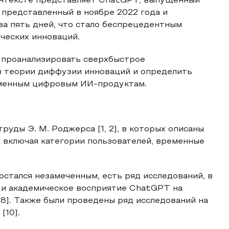
онтексте представляет ChatGPT, выпущенный
 представленный в ноябре 2022 года и
за пять дней, что стало беспрецедентным
ческих инноваций.
ь проанализировать сверхбыстрое
в теории диффузии инноваций и определить
еменным цифровым ИИ-продуктам.
уды Э. М. Роджерса [1, 2], в которых описаны
 включая категории пользователей, временные
стался незамеченным, есть ряд исследований, в
 и академическое восприятие ChatGPT на
[8]. Также были проведены ряд исследований на
[10].