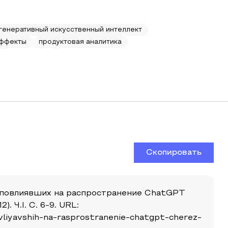
генеративный искусственный интеллект
эффекты
продуктовая аналитика
Скопировать
 повлиявших на распространение ChatGPT
 Ч.I. С. 6-9. URL:
povliyavshih-na-rasprostranenie-chatgpt-cherez-