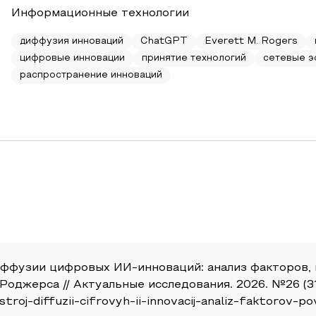
Информационные технологии
диффузия инноваций
ChatGPT
Everett M. Rogers
цифровые инновации
принятие технологий
сетевые 
распространение инноваций
иффузии цифровых ИИ-инноваций: анализ факторов,
джерса // Актуальные исследования. 2026. №26 (312).
troj-diffuzii-cifrovyh-ii-innovacij-analiz-faktorov-