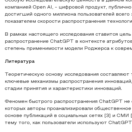
Особую исследовательскую ценность в данном к
компанией Open AI, - цифровой продукт, публично
достигший одного миллиона пользователей всего 
показателем скорости распространения технологи
В рамках настоящего исследования ставится цел
распространение ChatGPT в контексте атрибуто
степень применимости модели Роджерса к совр
Литература
Теоретическую основу исследования составляют тр
ключевые механизмы распространения инноваций,
стадии принятия и характеристики инноваций.
Феномен быстрого распространения ChatGPT не о
которых авторы проанализировали общественное
основе публикаций в социальных сетях [3] и СМИ 
тему того, как пользователи используют ChatGPT 