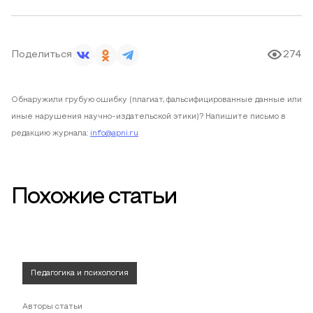
Поделиться
274
Обнаружили грубую ошибку (плагиат, фальсифицированные данные или
иные нарушения научно-издательской этики)? Напишите письмо в
редакцию журнала:
info@apni.ru
Похожие статьи
Педагогика и психология
Авторы статьи