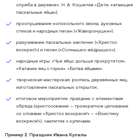
служба в деревне», Н. А. Кошелев «Дети, катающие
пасхальные яйца»);
прослушивание колокольного звона, духовных
стихов и народных песен («Жаворонушки»);
разучивание пасхальных закличек («Христос
воскрес!») и песен («Солнышко‑вёдрышко»);
народные игры: «Чьё яйцо дольше прокрутится»,
«Катание яиц с горки», «Битва яйцами»;
творческая мастерская: роспись деревянных яиц,
изготовление пасхальных открыток;
итоговое мероприятие: праздник с элементами
обряда (христосование – троекратное целование
со словами «Христос воскресе!» – «Воистину
воскресе!»), чаепитие с куличами.
Пример 2. Праздник Ивана Купалы