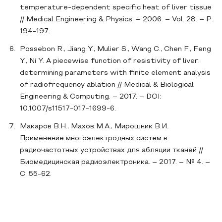
temperature-dependent specific heat of liver tissue
// Medical Engineering & Physics. – 2006. – Vol. 28. – P.
194-197.
Possebon R., Jiang Y., Mulier S., Wang C., Chen F., Feng
Y., Ni Y. A piecewise function of resistivity of liver:
determining parameters with finite element analysis
of radiofrequency ablation // Medical & Biological
Engineering & Computing. – 2017. – DOI:
10.1007/s11517-017-1699-6.
Макаров В.Н., Махов М.А., Мирошник В.И.
Применение многоэлектродных систем в
радиочастотных устройствах для абляции тканей //
Биомедицинская радиоэлектроника. – 2017. – № 4. –
С. 55-62.