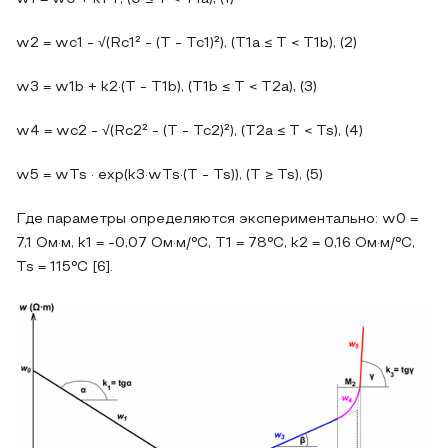
w2 = wc1 - √(Rc1² - (T - Tc1)²), (T1a ≤ T < T1b), (2)
w3 = w1b + k2·(T - T1b), (T1b ≤ T < T2a), (3)
w4 = wc2 - √(Rc2² - (T - Tc2)²), (T2a ≤ T < Ts), (4)
w5 = wTs · exp(k3·wTs·(T - Ts)), (T ≥ Ts), (5)
Где параметры определяются экспериментально: w0 =
7,1 Ом·м, k1 = -0,07 Ом·м/°C, T1 = 78°C, k2 = 0,16 Ом·м/°C,
Ts = 115°C [6].