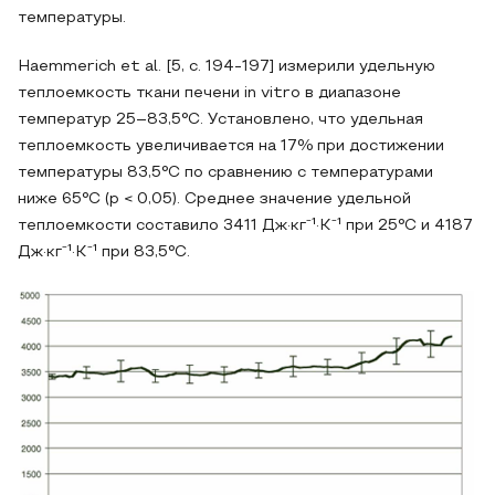
температуры.
Haemmerich et al. [5, с. 194-197] измерили удельную
теплоемкость ткани печени in vitro в диапазоне
температур 25–83,5°C. Установлено, что удельная
теплоемкость увеличивается на 17% при достижении
температуры 83,5°C по сравнению с температурами
ниже 65°C (p < 0,05). Среднее значение удельной
теплоемкости составило 3411 Дж·кг⁻¹·K⁻¹ при 25°C и 4187
Дж·кг⁻¹·K⁻¹ при 83,5°C.