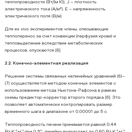
теплопроводности (Вт/(м·К)), J – плотность
электрического тока (А/м²), E – напряженность
электрического поля (В/м).
Для ex vivo экспериментов члены, описывающие
теплоперенос за счет конвекции (перфузия крови) и
тепловыделение вследствие метаболических
процессов, опускаются [6].
2.2. Конечно-элементная реализация
Решение системы связанных нелинейных уравнений (6)–
(7) осуществляется методом конечных элементов с
использованием метода Ньютона-Рафсона в рамках
схемы предиктор-корректор второго порядка [6]. Это
позволяет автоматически контролировать размер
временного шага в диапазоне от 0,00001 до 5 с.
Теплопроводность печени принимается равной 0,44
Вт·K⁻¹·м⁻¹ при 0 °C, линейно возрастает до 0,60 Вт·K⁻¹·м⁻¹