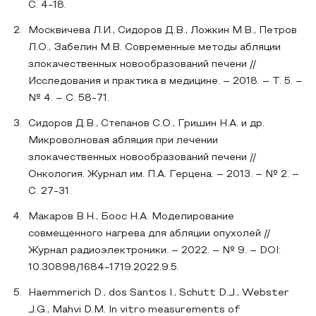
С. 4-18.
Москвичева Л.И., Сидоров Д.В., Ложкин М.В., Петров
Л.О., Забелин М.В. Современные методы абляции
злокачественных новообразований печени //
Исследования и практика в медицине. – 2018. – Т. 5. –
№ 4. – С. 58-71.
Сидоров Д.В., Степанов С.О., Гришин Н.А. и др.
Микроволновая абляция при лечении
злокачественных новообразований печени //
Онкология. Журнал им. П.А. Герцена. – 2013. – № 2. –
С. 27-31.
Макаров В.Н., Боос Н.А. Моделирование
совмещенного нагрева для абляции опухолей //
Журнал радиоэлектроники. – 2022. – № 9. – DOI:
10.30898/1684-1719.2022.9.5.
Haemmerich D., dos Santos I., Schutt D.J., Webster
J.G., Mahvi D.M. In vitro measurements of