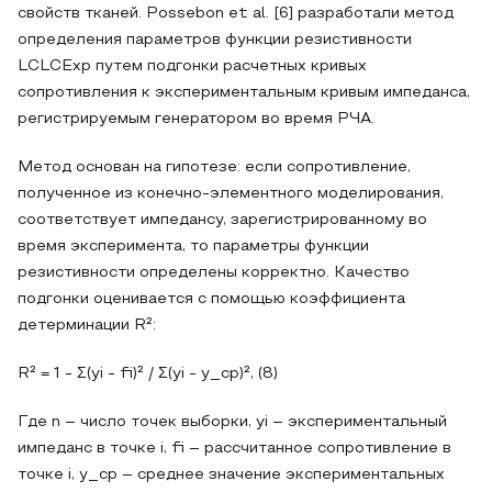
свойств тканей. Possebon et al. [6] разработали метод
определения параметров функции резистивности
LCLCExp путем подгонки расчетных кривых
сопротивления к экспериментальным кривым импеданса,
регистрируемым генератором во время РЧА.
Метод основан на гипотезе: если сопротивление,
полученное из конечно-элементного моделирования,
соответствует импедансу, зарегистрированному во
время эксперимента, то параметры функции
резистивности определены корректно. Качество
подгонки оценивается с помощью коэффициента
детерминации R²:
R² = 1 - Σ(yi - fi)² / Σ(yi - y_ср)², (8)
Где n – число точек выборки, yi – экспериментальный
импеданс в точке i, fi – рассчитанное сопротивление в
точке i, y_ср – среднее значение экспериментальных