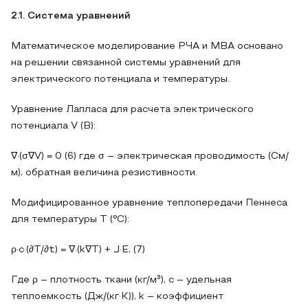
2.1. Система уравнений
Математическое моделирование РЧА и МВА основано
на решении связанной системы уравнений для
электрического потенциала и температуры.
Уравнение Лапласа для расчета электрического
потенциала V (В):
∇·(σ∇V) = 0 (6) где σ – электрическая проводимость (См/
м), обратная величина резистивности.
Модифицированное уравнение теплопередачи Пеннеса
для температуры T (°C):
ρ·c·(∂T/∂t) = ∇·(k∇T) + J·E, (7)
Где ρ – плотность ткани (кг/м³), c – удельная
теплоемкость (Дж/(кг·К)), k – коэффициент