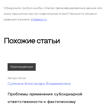
Обнаружили грубую ошибку (плагиат, фальсифицированные данные или
иные нарушения научно-издательской этики)? Напишите письмо в
редакцию журнала:
info@apni.ru
Похожие статьи
Юриспруденция
Автор статьи
Сухинина Александра Владимировна
Проблемы применения субсидиарной
ответственности к фактическому