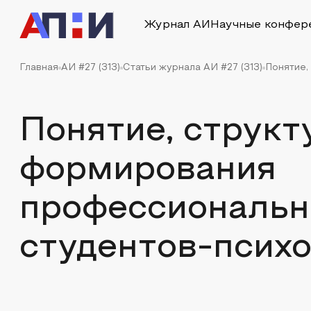
Журнал АИ
Научные конфер
Главная
АИ #27 (313)
Статьи журнала АИ #27 (313)
Понятие,
Понятие, структ
формирования
профессиональн
студентов-псих