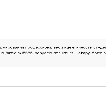
формирования профессиональной идентичности студен
pni.ru/article/15685-ponyatie-struktura-i-etapy-formi