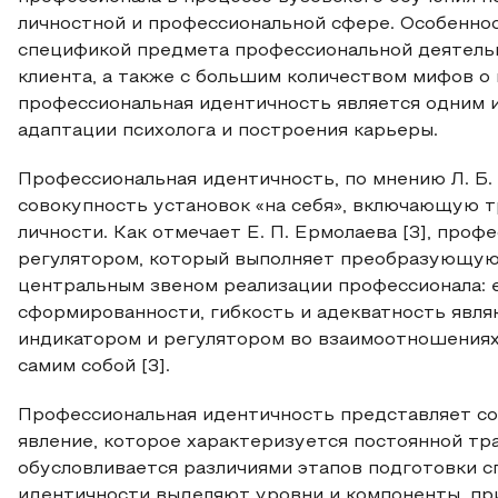
личностной и профессиональной сфере. Особеннос
спецификой предмета профессиональной деятель
клиента, а также с большим количеством мифов о
профессиональная идентичность является одним 
адаптации психолога и построения карьеры.
Профессиональная идентичность, по мнению Л. Б.
совокупность установок «на себя», включающую 
личности. Как отмечает Е. П. Ермолаева [3], про
регулятором, который выполняет преобразующую
центральным звеном реализации профессионала: е
сформированности, гибкость и адекватность явля
индикатором и регулятором во взаимоотношениях
самим собой [3].
Профессиональная идентичность представляет со
явление, которое характеризуется постоянной т
обусловливается различиями этапов подготовки с
идентичности выделяют уровни и компоненты, пр