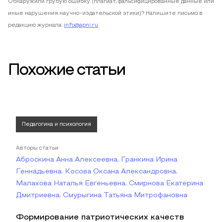
Обнаружили грубую ошибку (плагиат, фальсифицированные данные или
иные нарушения научно-издательской этики)? Напишите письмо в
редакцию журнала:
info@apni.ru
Похожие статьи
Педагогика и психология
Авторы статьи
Аброскина Анна Алексеевна, Гранкина Ирина
Геннадьевна, Косова Оксана Александровна,
Малахова Наталья Евгеньевна, Смирнова Екатерина
Дмитриевна, Смурыгина Татьяна Митрофановна
Формирование патриотических качеств