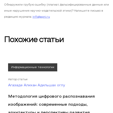
Обнаружили грубую ошибку (плагиат, фальсифицированные данные или
иные нарушения научно-издательской этики)? Напишите письмо в
редакцию журнала:
info@apni.ru
Похожие статьи
Информационные технологии
Автор статьи
Агазаде Алихан Адильшах оглу
Методология цифрового распознавания
изображений: современные подходы,
архитектуры и перспективы развития