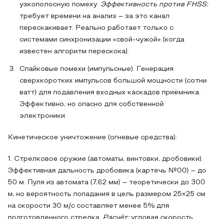
узкополосную помеху.
Эффективность против FHSS:
требует времени на анализ – за это канал
перескакивает. Реально работает только с
системами синхронизации «свой-чужой» (когда
известен алгоритм перескока).
Спайковые помехи (импульсные). Генерация
сверхкоротких импульсов большой мощности (сотни
ватт) для подавления входных каскадов приёмника.
Эффективно, но опасно для собственной
электроники.
Кинетическое уничтожение (огневые средства):
1. Стрелковое оружие (автоматы, винтовки, дробовики).
Эффективная дальность дробовика (картечь №00) – до
50 м. Пуля из автомата (7,62 мм) – теоретически до 300
м, но вероятность попадания в цель размером 25×25 см
на скорости 30 м/с составляет менее 5% для
подготовленного стрелка.
Расчёт:
угловая скорость