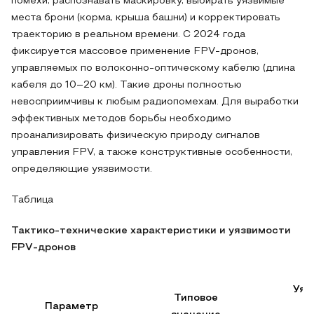
помехи, распознавать маскировку, выбирать уязвимые
места брони (корма, крыша башни) и корректировать
траекторию в реальном времени. С 2024 года
фиксируется массовое применение FPV-дронов,
управляемых по волоконно-оптическому кабелю (длина
кабеля до 10–20 км). Такие дроны полностью
невосприимчивы к любым радиопомехам. Для выработки
эффективных методов борьбы необходимо
проанализировать физическую природу сигналов
управления FPV, а также конструктивные особенности,
определяющие уязвимости.
Таблица
Тактико-технические характеристики и уязвимости
FPV-дронов
Уяз
Типовое
Параметр