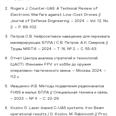
Rogers J. Counter-UAS: A Technical Review of
Electronic Warfare against Low-Cost Drones //
Journal of Defense Engineering. – 2024. – Vol. 12, No.
2. – P. 88-102.
Петров С.В. Нейросетевое наведение для перехвата
маневрирующих БПЛА / С.В. Петров, А.Н. Смирнов //
Труды МФТИ. – 2024. – Т. 16, № 2. – С. 55-63.
Отчет Центра анализа стратегий и технологий
(ЦАСТ). Феномен FPV: от хобби до оружия
оперативно-тактического звена. – Москва, 2024. –
112 с.
Иващенко И.В. Методы подавления радиоканалов
FHSS в малых БПЛА // Специальная техника и связь.
– 2023. – № 4. – С. 22-29.
Kozlov D. Laser-based C-UAS systems: Iron Beam
operational results / D. Kozlov, M. Rabinovich // Proc.