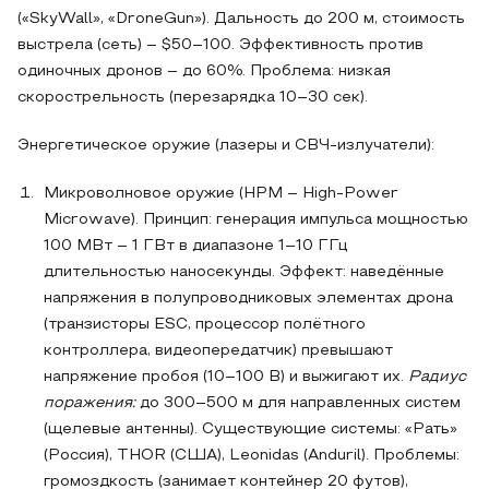
(«SkyWall», «DroneGun»). Дальность до 200 м, стоимость
выстрела (сеть) – $50–100. Эффективность против
одиночных дронов – до 60%. Проблема: низкая
скорострельность (перезарядка 10–30 сек).
Энергетическое оружие (лазеры и СВЧ-излучатели):
Микроволновое оружие (HPM – High-Power
Microwave). Принцип: генерация импульса мощностью
100 МВт – 1 ГВт в диапазоне 1–10 ГГц
длительностью наносекунды. Эффект: наведённые
напряжения в полупроводниковых элементах дрона
(транзисторы ESC, процессор полётного
контроллера, видеопередатчик) превышают
напряжение пробоя (10–100 В) и выжигают их.
Радиус
поражения:
до 300–500 м для направленных систем
(щелевые антенны). Существующие системы: «Рать»
(Россия), THOR (США), Leonidas (Anduril). Проблемы:
громоздкость (занимает контейнер 20 футов),