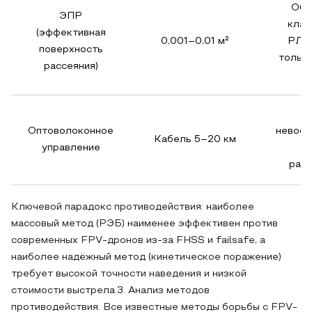
Обн
ЭПР
клас
(эффективная
0,001–0,01 м²
РЛС
поверхность
тольк
рассеяния)
Оптоволоконное
невосп
Кабель 5–20 км
управление
к
рад
Ключевой парадокс противодействия: наиболее
массовый метод (РЭБ) наименее эффективен против
современных FPV-дронов из-за FHSS и failsafe, а
наиболее надёжный метод (кинетическое поражение)
требует высокой точности наведения и низкой
стоимости выстрела.3. Анализ методов
противодействия. Все известные методы борьбы с FPV-