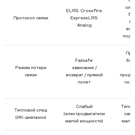
От
шиф
ELRS, Crossfire,
бю
Протокол связи
ExpressLRS,
мо
Analog
воз
подм
При
Failsafe:
бол
Режим потери
зависание /
связи
возврат / прямой
продо
полёт
по и
Слабый
Тепло
Тепловой след
(электродвигатели
само
(ИК-диапазон)
малой мощности)
мало