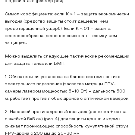
в одной атаке (размер роя).
Смысл коэффициента: если K > 1 – защита экономически
выгодна (средство защиты стоит дешевле, чем
предотвращённый ущерб). Если K < 0,1 – защита
нецелесообразна, дешевле списывать технику, чем
защищать.
Можно выделить следующие тактические рекомендации
для защиты танка или БМП:
1. Обязательная установка на башню системы оптико-
электронного подавления (засветка матрицы FPV-
камеры лазером мощностью 5–10 Вт) – дальность 500
м, работает против любых дронов с оптической камерой.
2. Навесной противодронный козырёк (решётка + сетка
с ячейкой 5×5 см) (рис. 4) для защиты крыши и кормы –
снижает проникающую способность кумулятивной струи
FPV-дрона с 200 мм до 20–30 мм.