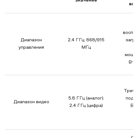
значение
воз
В
воспри
Диапазон
2,4 ГГц; 868/915
загр
управления
МГц
п
мощно
Вт н
Требу
5,8 ГГц (аналог);
подав
Диапазон видео
2,4 ГГц (цифра)
Вт)