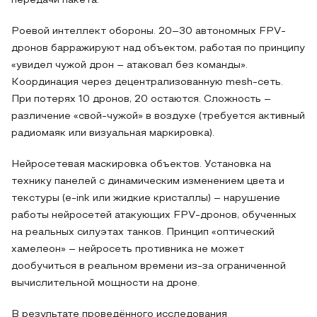
передачи пакета.
Роевой интеллект обороны. 20–30 автономных FPV-
дронов барражируют над объектом, работая по принципу
«увидел чужой дрон – атаковал без команды».
Координация через децентрализованную mesh-сеть.
При потерях 10 дронов, 20 остаются. Сложность –
различение «свой-чужой» в воздухе (требуется активный
радиомаяк или визуальная маркировка).
Нейросетевая маскировка объектов. Установка на
технику панелей с динамическим изменением цвета и
текстуры (e-ink или жидкие кристаллы) – нарушение
работы нейросетей атакующих FPV-дронов, обученных
на реальных силуэтах танков. Принцип «оптический
хамелеон» – нейросеть противника не может
дообучиться в реальном времени из-за ограниченной
вычислительной мощности на дроне.
В результате проведённого исследования