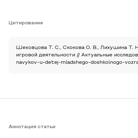
Цитирование
Шеховцова Т. С., Скокова О. В., Лихушина Т
игровой деятельности // Актуальные исследовани
navykov-u-detej-mladshego-doshkolnogo-vozra
Аннотация статьи