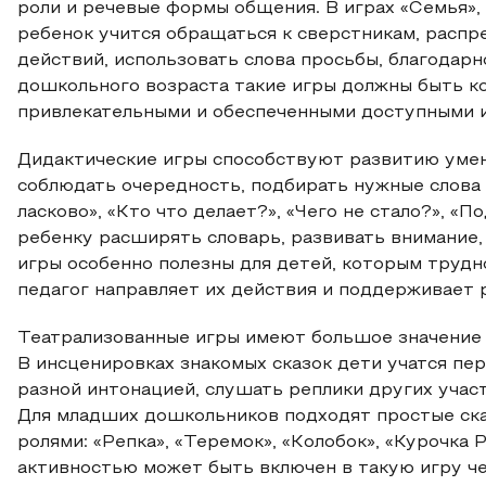
роли и речевые формы общения. В играх «Семья», 
ребенок учится обращаться к сверстникам, распр
действий, использовать слова просьбы, благодарн
дошкольного возраста такие игры должны быть к
привлекательными и обеспеченными доступными иг
Дидактические игры способствуют развитию умен
соблюдать очередность, подбирать нужные слова 
ласково», «Кто что делает?», «Чего не стало?», «
ребенку расширять словарь, развивать внимание,
игры особенно полезны для детей, которым трудн
педагог направляет их действия и поддерживает 
Театрализованные игры имеют большое значение 
В инсценировках знакомых сказок дети учатся пе
разной интонацией, слушать реплики других учас
Для младших дошкольников подходят простые ск
ролями: «Репка», «Теремок», «Колобок», «Курочка 
активностью может быть включен в такую игру че