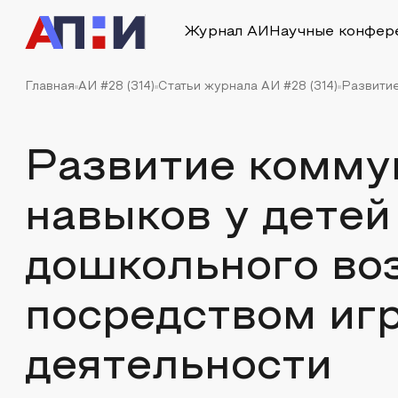
Журнал АИ
Научные конфер
Главная
АИ #28 (314)
Статьи журнала АИ #28 (314)
Развитие
Развитие комму
навыков у дете
дошкольного во
посредством иг
деятельности