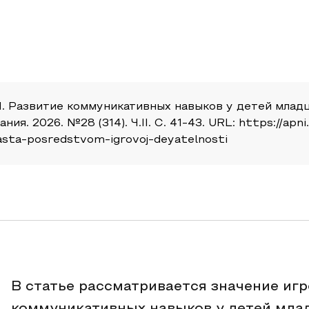
. Н. Развитие коммуникативных навыков у детей мл
я. 2026. №28 (314). Ч.II. С. 41-43. URL: https://apni
sta-posredstvom-igrovoj-deyatelnosti
В статье рассматривается значение иг