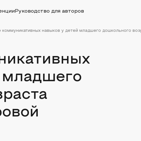
енции
Руководство для авторов
 коммуникативных навыков у детей младшего дошкольного возр
никативных
й младшего
зраста
ровой