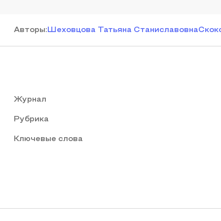
Автор
ы
:
Шеховцова Татьяна Станиславовна
Скок
Журнал
Рубрика
Ключевые слова