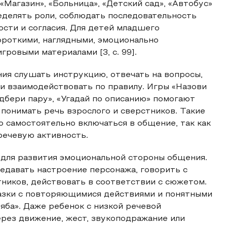
«Магазин», «Больница», «Детский сад», «Автобус»
еделять роли, соблюдать последовательность
ости и согласия. Для детей младшего
ороткими, наглядными, эмоционально
ровыми материалами [3, с. 99].
ия слушать инструкцию, отвечать на вопросы,
и взаимодействовать по правилу. Игры «Назови
Подбери пару», «Угадай по описанию» помогают
 понимать речь взрослого и сверстников. Такие
о самостоятельно включаться в общение, так как
речевую активность.
для развития эмоциональной стороны общения.
редавать настроение персонажа, говорить с
тников, действовать в соответствии с сюжетом.
азки с повторяющимися действиями и понятными
Ряба». Даже ребенок с низкой речевой
рез движение, жест, звукоподражание или