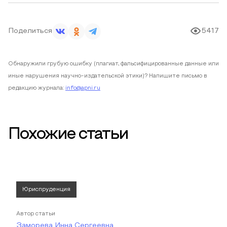
Поделиться
5417
Обнаружили грубую ошибку (плагиат, фальсифицированные данные или
иные нарушения научно-издательской этики)? Напишите письмо в
редакцию журнала:
info@apni.ru
Похожие статьи
Юриспруденция
Автор статьи
Заморева Инна Сергеевна