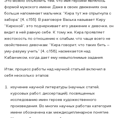
Это можно объяснить тем, что имя героини являлось
формой мужского имени. Даже в своих движениях она
больше напоминает мальчика: “Кира тут же спрыгнула с
забора” [4, с.155]. В разговоре Васька называет Киру
“Кирюхой”, это подчеркивает его уважение к девочке, он
видит в ней равную себе. К тому же, Кира проявляет
жестокость по отношению к слабым, что чаще всего не
свойственно девочкам: “Кира говорит, что таких бить –
уму-разуму учить” [4, с.158], насмехается над
Кабанчиком, когда дает ему невыполнимые задания.
Итак, процесс работы над научной статьей включил в
себя несколько этапов:
изучение научной литературы (научных статей,
курсовых работ, диссертаций), посвященных
исследованию имен героев художественного
произведения. Во многих научных работах категория
имени обозначена как междисциплинарное понятие.