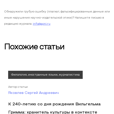
Обнаружили грубую ошибку (плагиат, фальсифицированные данные или
иные нарушения научно-издательской этики)? Напишите письмо в
редакцию журнала:
info@apni.ru
Похожие статьи
Филология, иностранные языки, журналистика
Автор статьи
Яковлев Сергей Андреевич
К 240-летию со дня рождения Вильгельма
Гримма: хранитель культуры в контексте