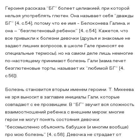
Героиня рассказа “БГ” болеет целиакией, при которой
нельзя употреблять глютен. Она называет себя “дважды
БГ” [4, с.54], потому что ее имя - Белоконева Галина, и
она – “безглютеновый ребенок” [4, с.54]. Кажется, что
все привыкли к болезни девочки (друзья и знакомые не
задают лишних вопросов, в школе Гале приносят ее
специальные термосы), но на самом деле лишь немногие
по-настоящему принимают болезнь Гали (мама печет
безглютеновые торты, называет их “любимой БГ” [4,
с.56]).
Болезнь становится вторым именем героини. Т. Михеева
не зря выносит в заглавие инициалы Гали, которые
совпадают с ее прозвищем. В “БГ” звучит вся сложность
взаимоотношений ребенка с внешним миром: многие
герои не могут понять состояния девочки:
“бессмысленно объяснять бабушке (и многим вообще)
про мою болезнь” [4, с.58]. Девочка не страдает от