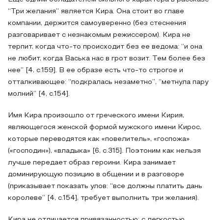
“Три желания” является Кира. Она стоит во главе
компании, держится самоуверенно (без стеснения
разговаривает с незнакомым режиссером). Кира не
терпит, когда что-то происходит без ее ведома: “и она
не любит, когда Васька нас в грот возит. Тем более без
нее” [4, с.159]. В ее образе есть что-то строгое и
отталкивающее: “подкралась незаметно”, “метнула пару
молний” [4, с.154].
Имя Кира произошло от греческого имени Кирия,
являющегося женской формой мужского имени Кирос,
которые переводятся как «повелитель», «госпожа»
(«господин»), «владыка» [6, с.315]. Поэтоним как нельзя
лучше передает образ героини. Кира занимает
доминирующую позицию в общении и в разговоре
(приказывает показать улов: “все должны платить дань
королеве” [4, с.154], требует выполнить три желания).
Кира не отличается привязанностью: с легкостью