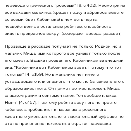
переводе с греческого “розовый” [6, с.402]. Несмотря на
все выходки мальчика (крадет лодку и абрикосы вместе
со всеми, бьет Кабанчика) в нем есть черты,
несвойственные остальным ребятам: способность
видеть прекрасное вокруг (созерцает звезды, рассвет).
Прозвище в рассказе получает не только Родион, но и
мальчик Миша, имя которого все узнают только после
его смерти. Васька прозвал его Кабанчиком за внешний
вид: “Кабанчика вот Кабанчиком зовет. Потому что тот
толстый” [4, с.159]. Но в мальчике нет ничего
устрашающего или опасного, что могло бы связать его с
образом животного. Он прямо противоположен: Миша
слишком раним и сентиментален: “он вообще плакса.
Нюня” [4, с.157]. Поэтому ребята зовут его не просто
кабаном, а прибавляют к названию агрессивного
животного уменьшительного-ласкательный суффикс, но
это не проявление нежности, а скрытая насмешка.