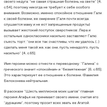
своего недуга: “не самая страшная болезнь на свете” [4,
с.54], поэтому никогда не требует к себе особого
внимания. Возможно, именно спокойное отношение Гали
к своей болезни, ее смирение (Галя почти всегда
слушается маму и не ест запрещенные продукты)
вызывает жестокий поступок сверстников: Лера и
остальные одноклассники насильно заставляют Галю
съесть торт: “они все так счастливы, что им удалось (...)
сделать меня такой же, как они, пусть ненадолго, пусть
насильно” [4, с.65].
Имя героини можно отнести к переводному: “Галина” с
греческого значит «спокойная» и “безмятежная” [6, с.85].
Это характеризует ее отношение к болезни. Фамилия
Белоконева нейтральная.
В рассказе “Шесть миллионов моих шагов” главная
героиня Агафья не принимает своего имени, считая его
“дурацким”, поэтому просит всех звать ее Агатой.