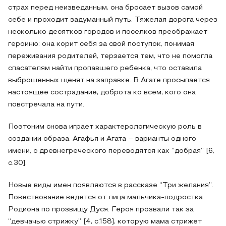
страх перед неизведанным, она бросает вызов самой
себе и проходит задуманный путь. Тяжелая дорога через
несколько десятков городов и поселков преображает
героиню: она корит себя за свой поступок, понимая
переживания родителей, терзается тем, что не помогла
спасателям найти пропавшего ребенка, что оставила
выброшенных щенят на заправке. В Агате просыпается
настоящее сострадание, доброта ко всем, кого она
повстречала на пути.
Поэтоним снова играет характерологическую роль в
создании образа. Агафья и Агата – варианты одного
имени, с древнегреческого переводятся как “добрая” [6,
с.30].
Новые виды имен появляются в рассказе “Три желания”.
Повествование ведется от лица мальчика-подростка
Родиона по прозвищу Дуся. Героя прозвали так за
“девчачью стрижку” [4, с.158], которую мама стрижет