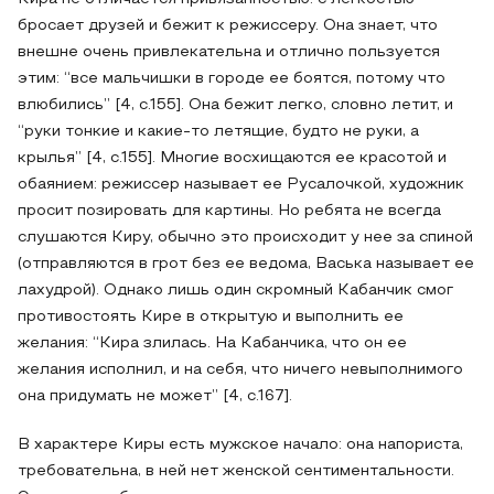
бросает друзей и бежит к режиссеру. Она знает, что
внешне очень привлекательна и отлично пользуется
этим: “все мальчишки в городе ее боятся, потому что
влюбились” [4, с.155]. Она бежит легко, словно летит, и
“руки тонкие и какие-то летящие, будто не руки, а
крылья” [4, с.155]. Многие восхищаются ее красотой и
обаянием: режиссер называет ее Русалочкой, художник
просит позировать для картины. Но ребята не всегда
слушаются Киру, обычно это происходит у нее за спиной
(отправляются в грот без ее ведома, Васька называет ее
лахудрой). Однако лишь один скромный Кабанчик смог
противостоять Кире в открытую и выполнить ее
желания: “Кира злилась. На Кабанчика, что он ее
желания исполнил, и на себя, что ничего невыполнимого
она придумать не может” [4, с.167].
В характере Киры есть мужское начало: она напориста,
требовательна, в ней нет женской сентиментальности.