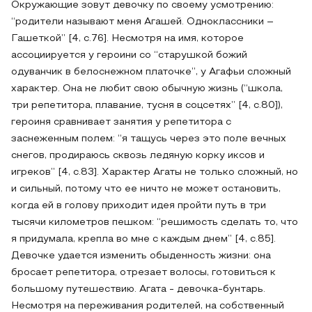
Окружающие зовут девочку по своему усмотрению:
“родители называют меня Агашей. Одноклассники –
Гашеткой” [4, с.76]. Несмотря на имя, которое
ассоциируется у героини со “старушкой божий
одуванчик в белоснежном платочке”, у Агафьи сложный
характер. Она не любит свою обычную жизнь (“школа,
три репетитора, плавание, тусня в соцсетях” [4, с.80]),
героиня сравнивает занятия у репетитора с
заснеженным полем: “я тащусь через это поле вечных
снегов, продираюсь сквозь ледяную корку иксов и
игреков” [4, с.83]. Характер Агаты не только сложный, но
и сильный, потому что ее ничто не может остановить,
когда ей в голову приходит идея пройти путь в три
тысячи километров пешком: “решимость сделать то, что
я придумала, крепла во мне с каждым днем” [4, с.85].
Девочке удается изменить обыденность жизни: она
бросает репетитора, отрезает волосы, готовиться к
большому путешествию. Агата - девочка-бунтарь.
Несмотря на переживания родителей, на собственный