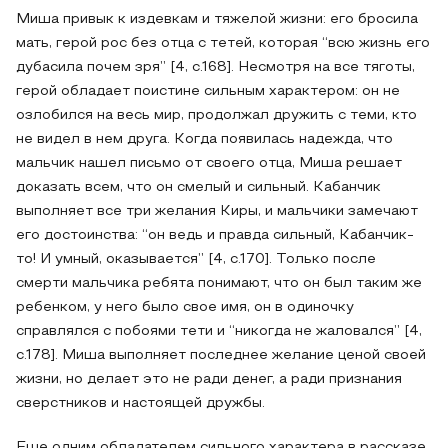
Миша привык к издевкам и тяжелой жизни: его бросила
мать, герой рос без отца с тетей, которая “всю жизнь его
дубасила почем зря” [4, с.168]. Несмотря на все тяготы,
герой обладает поистине сильным характером: он не
озлобился на весь мир, продолжал дружить с теми, кто
не видел в нем друга. Когда появилась надежда, что
мальчик нашел письмо от своего отца, Миша решает
доказать всем, что он смелый и сильный. Кабанчик
выполняет все три желания Киры, и мальчики замечают
его достоинства: “он ведь и правда сильный, Кабанчик-
то! И умный, оказывается” [4, с.170]. Только после
смерти мальчика ребята понимают, что он был таким же
ребенком, у него было свое имя, он в одиночку
справлялся с побоями тети и “никогда не жаловался” [4,
с.178]. Миша выполняет последнее желание ценой своей
жизни, но делает это не ради денег, а ради признания
сверстников и настоящей дружбы.
Еще одним обладателем сильного характера в рассказе