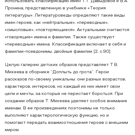
использовать классификацию имен Т.Т. Давыдовой и В.А.
Пронина, представленную в учебнике «Теория
литературы». Литературоведы определяют такие виды
имен героев, как «нейтральные», «переводные»,
«смысловые», «повторяющиеся». Актуальными считаются
«говорящие» имена и фамилии. Также существуют
«переводные» имена. Классификация включает в себя и
фамилии-псевдонимы, двойные фамилии [2, с.90].
Целую галерею детских образов представляет Т.В.
Михеева в сборнике “Доплыть до грота”. Герои
рассказов по-своему уникальны: они разных возрастов,
характеров, интересов, но каждый из них имеет свои
цели и мечты, за которые не перестает бороться. При
создании образов Т. Михеева уделяет особое внимание
именам. В ее произведениях поэтонимы не только
выполняют характерологическую функцию, но и
помогают передать взаимоотношения героев с внешним
миром.