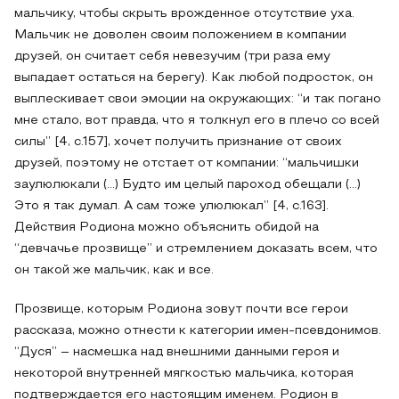
мальчику, чтобы скрыть врожденное отсутствие уха.
Мальчик не доволен своим положением в компании
друзей, он считает себя невезучим (три раза ему
выпадает остаться на берегу). Как любой подросток, он
выплескивает свои эмоции на окружающих: “и так погано
мне стало, вот правда, что я толкнул его в плечо со всей
силы” [4, с.157], хочет получить признание от своих
друзей, поэтому не отстает от компании: “мальчишки
заулюлюкали (…) Будто им целый пароход обещали (...)
Это я так думал. А сам тоже улюлюкал” [4, с.163].
Действия Родиона можно объяснить обидой на
“девчачье прозвище” и стремлением доказать всем, что
он такой же мальчик, как и все.
Прозвище, которым Родиона зовут почти все герои
рассказа, можно отнести к категории имен-псевдонимов.
“Дуся” – насмешка над внешними данными героя и
некоторой внутренней мягкостью мальчика, которая
подтверждается его настоящим именем. Родион в