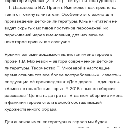
характер и судьба» [2, с. 211] – пишут литературоведы
Т.Т. Давыдова и В.А. Пронин. Имя может как привлечь,
так и оттолкнуть читателя. Особенно это важно для
произведений детской литературы. Юные читатели не
видят скрытых мотивов поступков персонажей, их
переживаний через именования, для них важнее
некоторое привычное созвучие
Яркими, запоминающимися являются имена героев в
прозе Т.В. Михеевой – автора современной детской
литературы. Творчество Т. Михеевой в настоящее
время становится все более востребованным. Известны
следующие её произведения: «Две дороги – один путь»,
«Асино лето», «Легкие горы». В 2018 г вышел сборник
рассказов “Доплыть до грота”. В данном сборнике имена
и фамилии героев стали важной составляющей
художественного образа.
Для анализа имен литературных героев мы будем