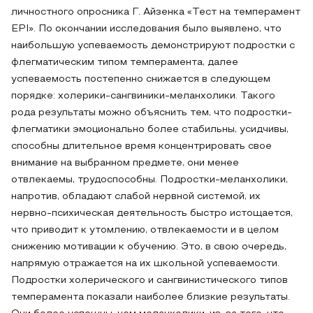
личностного опросника Г. Айзeнка «Тест на темперамент
EPI». По окончании исследования было выявлено, что
наибольшую успеваемость демонстрируют подростки с
флегматическим типом темперамента, далее
успеваемость постепенно снижается в следующем
порядке: холерики-сангвиники-меланхолики. Такого
рода результаты можно объяснить тем, что подростки-
флегматики эмоционально более стабильны, усидчивы,
способны длительное время концентрировать свое
внимание на выбранном предмете, они менее
отвлекаемы, трудоспособны. Подростки-меланхолики,
напротив, обладают слабой нервной системой, их
нервно-психическая деятельность быстро истощается,
что приводит к утомлению, отвлекаемости и в целом
снижению мотивации к обучению. Это, в свою очередь,
напрямую отражается на их школьной успеваемости.
Подростки холерического и сaнгвинистического типов
темперамента показали наиболее близкие результаты.