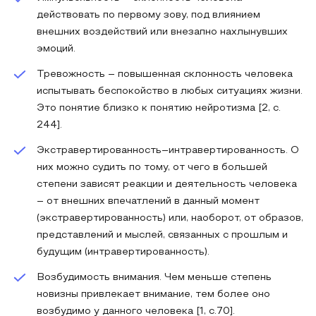
действовать по первому зову, под влиянием
внешних воздействий или внезапно нахлынувших
эмоций.
Тревожность – повышенная склонность человека
испытывать беспокойство в любых ситуациях жизни.
Это понятие близко к понятию нейротизма [2, с.
244].
Экстравертированность–интравертированнoсть. О
них можно судить по тому, от чего в большей
степени зависят реакции и деятельность человека
– от внешних впечатлений в данный момент
(экстравeртированность) или, наоборот, от образов,
представлений и мыслей, связанных с прошлым и
будущим (интравертирoванность).
Возбудимость внимания. Чем меньше степень
новизны привлекает внимание, тем более оно
возбудимо у данного человека [1, c.70].