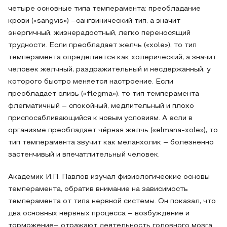
четыре основные типа темперамента: преобладание
крови («sangvis») –сангвинический тип, а значит
энергичный, жизнерадостный, легко переносящий
трудности. Если преобладает желчь («xole»), то тип
темперамента определяется как холерический, а значит
человек желчный, раздражительный и несдержанный, у
которого быстро меняется настроение. Если
преобладает слизь («flegma»), то тип темперамента
флегматичный – спокойный, медлительный и плохо
приспосабливающийся к новым условиям. А если в
организме преобладает чёрная желчь («elmana-xole»), то
тип темперамента звучит как меланхолик – болезненно
застенчивый и впечатлительный человек.
Академик И.П. Павлов изучал физиологические основы
темперамента, обратив внимание на зависимость
темперамента от типа нервной системы. Он показал, что
два основных нервных процесса – возбуждение и
торможение– отражают деятельность головного мозга.