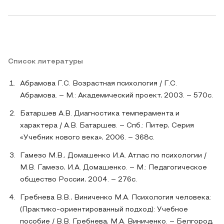
Список литературы
Абрамова Г.С. Возрастная психология / Г.С.
Абрамова. – М.: Академический проект, 2003. – 570с.
Батаршев А.В. Диагностика темперамента и
характера / А.В. Батаршев. – Спб.: Питер, Серия
«Учебник нового века», 2006. – 368с.
Гамезо М.В., Домашенко И.А. Атлас по психологии /
М.В. Гамезо, И.А. Домашенко. – М.: Педагогическое
общество России, 2004. – 276с.
Гребнева В.В., Виниченко М.А. Психология человека:
(Практико-ориентированный подход): Учебное
пособие / В.В. Гребнева, М.А. Виниченко. – Белгород,