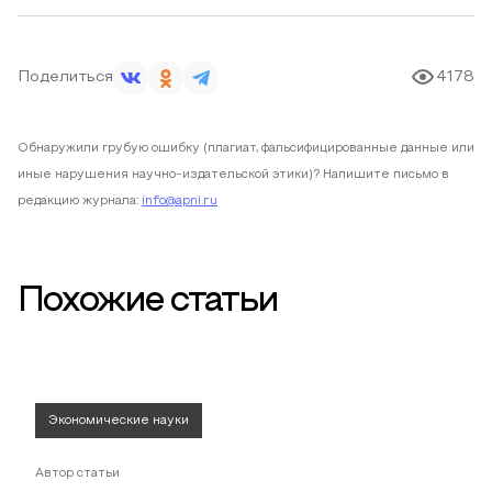
Поделиться
4178
Обнаружили грубую ошибку (плагиат, фальсифицированные данные или
иные нарушения научно-издательской этики)? Напишите письмо в
редакцию журнала:
info@apni.ru
Похожие статьи
Экономические науки
Автор статьи