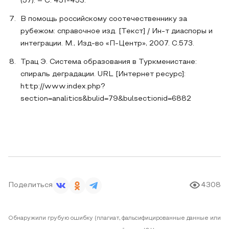
(57). – С. 451-453.
В помощь российскому соотечественнику за
рубежом: справочное изд. [Текст] / Ин-т диаспоры и
интеграции. М., Изд-во «П-Центр», 2007. С.573.
Трац Э. Система образования в Туркменистане:
спираль деградации. URL [Интернет ресурс]:
http://www.index.php?
section=analitics&bulid=79&bulsectionid=6882
Поделиться
4308
Обнаружили грубую ошибку (плагиат, фальсифицированные данные или