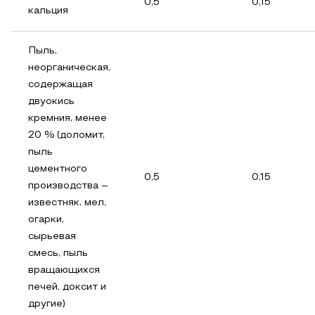
0,5
0,15
кальция
Пыль,
неорганическая,
содержащая
двуокись
кремния, менее
20 % (доломит,
пыль
цементного
0,5
0,15
производства –
известняк, мел,
огарки,
сырьевая
смесь, пыль
вращающихся
печей, доксит и
другие)