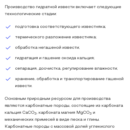
Производство гидратной извести включает следующие
технологические стадии:
подготовка соответствующего известняка;
термического разложение известняка;
обработка негашеной извести;
гидратация и гашение оксида кальция;
сепарация, доочистка, регулирование влажности;
хранение, обработка и транспортирование гашеной
извести.
Основным природным ресурсом для производства
являются карбонатные породы, состоящие из карбоната
кальция СаСО
, карбоната магния МgСО
и
3
3
механических примесей в виде песка и глины.
Карбонатные породы с массовой долей углекислого