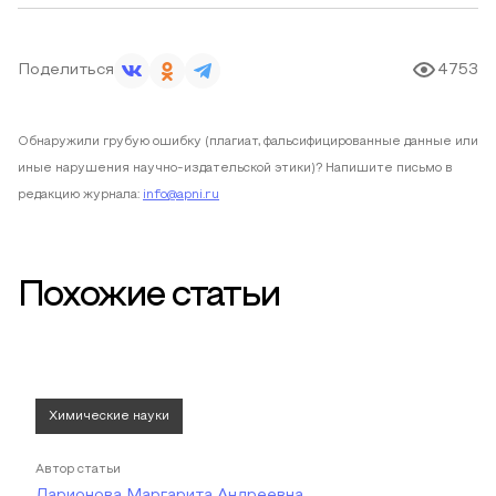
Поделиться
4753
Обнаружили грубую ошибку (плагиат, фальсифицированные данные или
иные нарушения научно-издательской этики)? Напишите письмо в
редакцию журнала:
info@apni.ru
Похожие статьи
Химические науки
Автор статьи
Ларионова Маргарита Андреевна