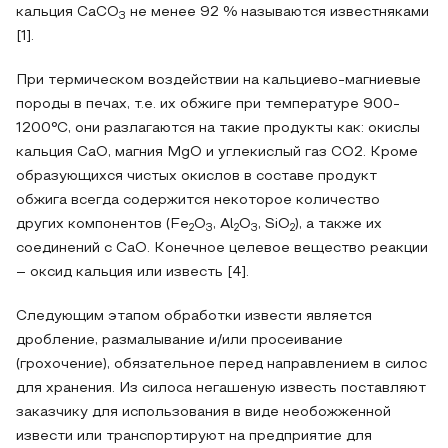
кальция СаСО
не менее 92 % называются известняками
3
[1].
При термическом воздействии на кальциево-магниевые
породы в печах, т.е. их обжиге при температуре 900-
1200°С, они разлагаются на такие продукты как: окислы
кальция СаО, магния МgО и углекислый газ СО2. Кроме
образующихся чистых окислов в составе продукт
обжига всегда содержится некоторое количество
других компонентов (Fe
О
, Al
O
, SiO
), а также их
2
3
2
3
2
соединений с СаО. Конечное целевое вещество реакции
– оксид кальция или известь [4].
Следующим этапом обработки извести является
дробление, размалывание и/или просеивание
(грохочение), обязательное перед направлением в силос
для хранения. Из силоса негашеную известь поставляют
заказчику для использования в виде необожженной
извести или транспортируют на предприятие для