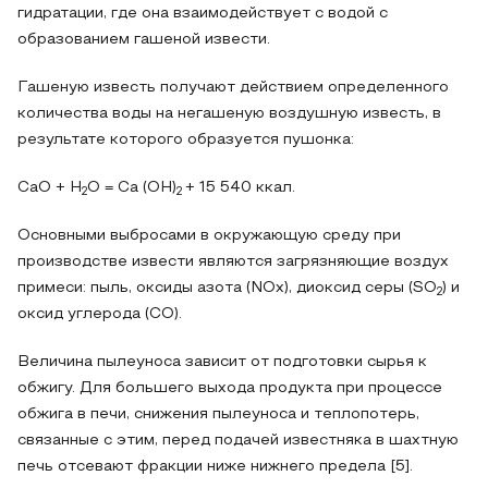
гидратации, где она взаимодействует с водой с
образованием гашеной извести.
Гашеную известь получают действием определенного
количества воды на негашеную воздушную известь, в
результате которого образуется пушонка:
CaO + H
O = Ca (OH)
+ 15 540 ккал.
2
2
Основными выбросами в окружающую среду при
производстве извести являются загрязняющие воздух
примеси: пыль, оксиды азота (NOx), диоксид серы (SO
) и
2
оксид углерода (СО).
Величина пылеуноса зависит от подготовки сырья к
обжигу. Для большего выхода продукта при процессе
обжига в печи, снижения пылеуноса и теплопотерь,
связанные с этим, перед подачей известняка в шахтную
печь отсевают фракции ниже нижнего предела [5].