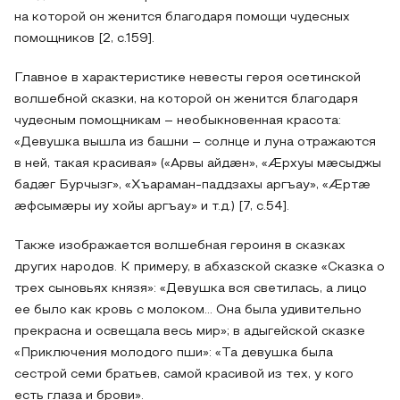
на которой он женится благодаря помощи чудесных
помощников [2, с.159].
Главное в характеристике невесты героя осетинской
волшебной сказки, на которой он женится благодаря
чудесным помощникам – необыкновенная красота:
«Девушка вышла из башни – солнце и луна отражаются
в ней, такая красивая» («Арвы айдӕн», «Æрхуы мӕсыджы
бадӕг Бурчызг», «Хъараман-паддзахы аргъау», «Æртæ
æфсымæры иу хойы аргъау» и т.д.) [7, с.54].
Также изображается волшебная героиня в сказках
других народов. К примеру, в абхазской сказке «Сказка о
трех сыновьях князя»: «Девушка вся светилась, а лицо
ее было как кровь с молоком… Она была удивительно
прекрасна и освещала весь мир»; в адыгейской сказке
«Приключения молодого пши»: «Та девушка была
сестрой семи братьев, самой красивой из тех, у кого
есть глаза и брови».