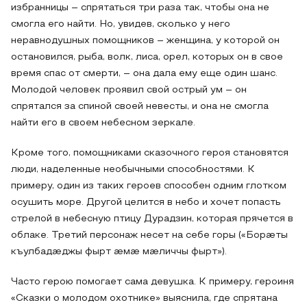
избранницы – спрятаться три раза так, чтобы она не
смогла его найти. Но, увидев, сколько у него
неравнодушных помощников – женщина, у которой он
остановился, рыба, волк, лиса, орел, которых он в свое
время спас от смерти, – она дала ему еще один шанс.
Молодой человек проявил свой острый ум – он
спрятался за спиной своей невесты, и она не смогла
найти его в своем небесном зеркале.
Кроме того, помощниками сказочного героя становятся
люди, наделенные необычными способностями. К
примеру, один из таких героев способен одним глотком
осушить море. Другой целится в небо и хочет попасть
стрелой в небесную птицу Дурадзин, которая прячется в
облаке. Третий персонаж несет на себе горы («Борӕты
къулбадӕджы фырт ӕмӕ мӕличчы фырт»).
Часто герою помогает сама девушка. К примеру, героиня
«Сказки о молодом охотнике» выяснила, где спрятана