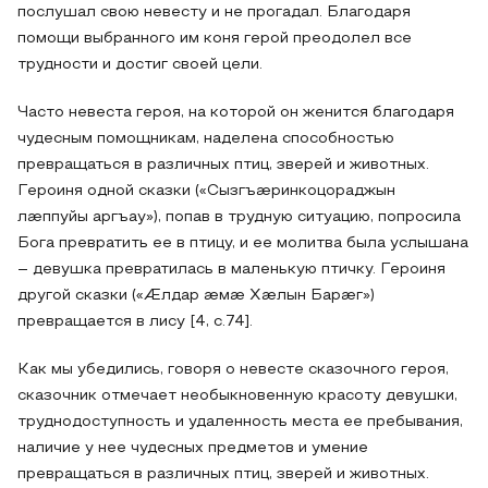
послушал свою невесту и не прогадал. Благодаря
помощи выбранного им коня герой преодолел все
трудности и достиг своей цели.
Часто невеста героя, на которой он женится благодаря
чудесным помощникам, наделена способностью
превращаться в различных птиц, зверей и животных.
Героиня одной сказки («Сызгъӕринкоцораджын
лӕппуйы аргъау»), попав в трудную ситуацию, попросила
Бога превратить ее в птицу, и ее молитва была услышана
– девушка превратилась в маленькую птичку. Героиня
другой сказки («Æлдар ӕмӕ Хӕлын Барӕг»)
превращается в лису [4, с.74].
Как мы убедились, говоря о невесте сказочного героя,
сказочник отмечает необыкновенную красоту девушки,
труднодоступность и удаленность места ее пребывания,
наличие у нее чудесных предметов и умение
превращаться в различных птиц, зверей и животных.