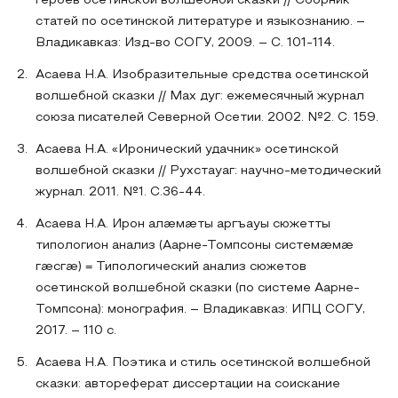
героев осетинской волшебной сказки // Сборник
статей по осетинской литературе и языкознанию. –
Владикавказ: Изд-во СОГУ, 2009. – С. 101-114.
Асаева Н.А. Изобразительные средства осетинской
волшебной сказки // Мах дуг: ежемесячный журнал
союза писателей Северной Осетии. 2002. №2. С. 159.
Асаева Н.А. «Иронический удачник» осетинской
волшебной сказки // Рухстауаг: научно-методический
журнал. 2011. №1. С.36-44.
Асаева Н.А. Ирон алӕмӕты аргъауы сюжетты
типологион анализ (Аарне-Томпсоны системӕмӕ
гӕсгӕ) = Типологический анализ сюжетов
осетинской волшебной сказки (по системе Аарне-
Томпсона): монография. – Владикавказ: ИПЦ СОГУ,
2017. – 110 с.
Асаева Н.А. Поэтика и стиль осетинской волшебной
сказки: автореферат диссертации на соискание