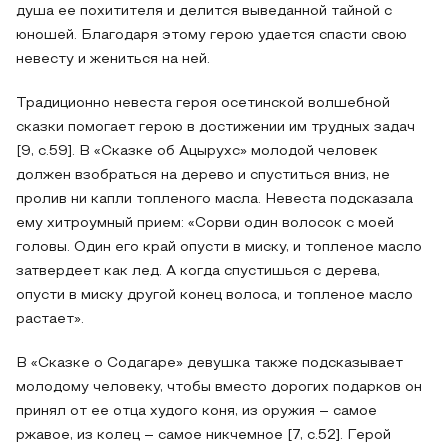
душа ее похитителя и делится выведанной тайной с
юношей. Благодаря этому герою удается спасти свою
невесту и жениться на ней.
Традиционно невеста героя осетинской волшебной
сказки помогает герою в достижении им трудных задач
[9, с.59]. В «Сказке об Ацырухс» молодой человек
должен взобраться на дерево и спуститься вниз, не
пролив ни капли топленого масла. Невеста подсказала
ему хитроумный прием: «Сорви один волосок с моей
головы. Один его край опусти в миску, и топленое масло
затвердеет как лед. А когда спустишься с дерева,
опусти в миску другой конец волоса, и топленое масло
растает».
В «Сказке о Содагаре» девушка также подсказывает
молодому человеку, чтобы вместо дорогих подарков он
принял от ее отца худого коня, из оружия – самое
ржавое, из колец – самое никчемное [7, с.52]. Герой