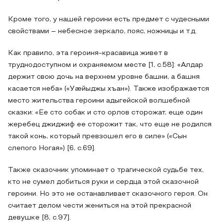
Кроме того, у нашей героини есть предмет с чудесными
свойствами – небесное зеркало, пояс, ножницы и т.д.
Как правило, эта героиня-красавица живет в
труднодоступном и охраняемом месте [1, с.58]: «Алдар
держит свою дочь на верхнем уровне башни, а башня
касается неба» («Уæйыджы хъан»). Также изображается
место жительства героини адыгейской волшебной
сказки: «Ее сто собак и сто орлов сторожат, еще один
жеребец джиджиф ее сторожит так, что еще не родился
такой конь, который превзошел его в силе» («Сын
слепого Ногая») [6, с.69].
Также сказочник упоминает о трагической судьбе тех,
кто не сумел добиться руки и сердца этой сказочной
героини. Но это не останавливает сказочного героя. Он
считает делом чести жениться на этой прекрасной
девушке [8, с.97].