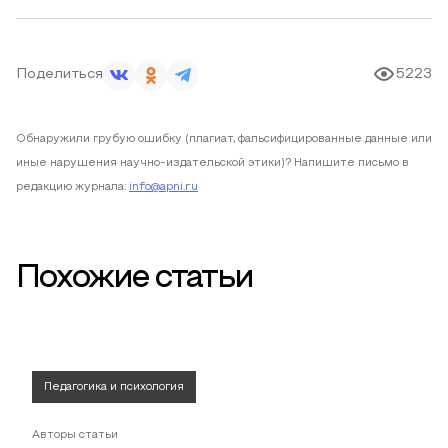
Поделиться
5223
Обнаружили грубую ошибку (плагиат, фальсифицированные данные или
иные нарушения научно-издательской этики)? Напишите письмо в
редакцию журнала:
info@apni.ru
Похожие статьи
Педагогика и психология
Авторы статьи