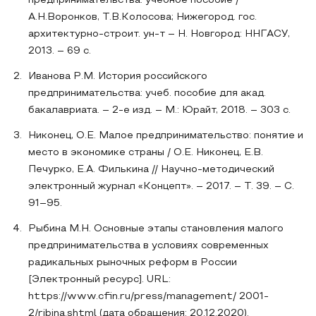
предпринимательства: учебное пособие /
А.Н.Воронков, Т.В.Колосова; Нижегород. гос.
архитектурно-строит. ун-т – Н. Новгород: ННГАСУ,
2013. – 69 с.
Иванова Р.М. История российского
предпринимательства: учеб. пособие для акад.
бакалавриата. – 2-е изд. – М.: Юрайт, 2018. – 303 с.
Никонец, О.Е. Малое предпринимательство: понятие и
место в экономике страны / О.Е. Никонец, Е.В.
Печурко, Е.А. Филькина // Научно-методический
электронный журнал «Концепт». – 2017. – Т. 39. – С.
91–95.
Рыбина М.Н. Основные этапы становления малого
предпринимательства в условиях современных
радикальных рыночных реформ в России
[Электронный ресурс]. URL:
https://www.cfin.ru/press/management/ 2001-
2/ribina.shtml (дата обращения: 20.12.2020).