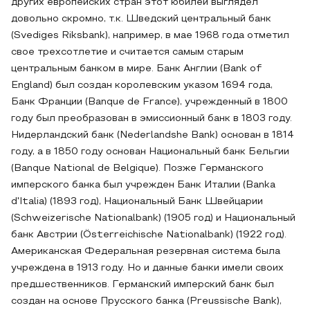
других европейских стран этот юбилей выглядел
довольно скромно, т.к. Шведский центральный банк
(Svediges Riksbank), например, в мае 1968 года отметил
свое трехсотлетие и считается самым старым
центральным банком в мире. Банк Англии (Bank of
England) был создан королевским указом 1694 года,
Банк Франции (Banque de France), учрежденный в 1800
году был преобразован в эмиссионный банк в 1803 году.
Нидерландский банк (Nederlandshe Bank) основан в 1814
году, а в 1850 году основан Национальный банк Бельгии
(Banque National de Belgique). Позже Германского
имперского банка был учрежден Банк Италии (Banka
d'Italia) (1893 год), Национальный Банк Швейцарии
(Schweizerische Nationalbank) (1905 год) и Национальный
банк Австрии (Österreichische Nationalbank) (1922 год).
Американская Федеральная резервная система была
учреждена в 1913 году. Но и данные банки имели своих
предшественников. Германский имперский банк был
создан на основе Прусского банка (Preussische Bank),