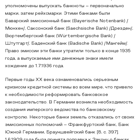
уполномочены выпускать банкноты – первоначально
марки, затем рейхсмарки. Этими банками были
Баварский эмиссионный банк (Bayerische Notenbank) /
Мюнхен/, Саксонский банк (Saechsische Bank) /Дрезден/,
Вюртембергский банк (Würtembergische Bank) /
Штутгарт/, Баденский банк (Badische Bank) /Мангейм/.
Право эмиссии эти банки утратили только в конце 1935
года, а выпускаемые ими денежные знаки имели
хождение до 1.7.1936 года.
Первые годы ХХ века ознаменовались серьезным
кризисом кредитной системы во всем мире, что привело
к необходимости реформировать банковское
законодательство. В Германии возникла необходимость
создания имперского ведомства по банковскому
контролю. Некоторые банки земель отказались от своих
эмиссионных полномочий – Франкфуртский банк, Банк
Южной Германии, Брауншвейгский банк [8, с. 397].
1.6.1909 года была принята поправка к Закону о банках,