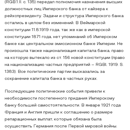
(RGB.1.II. с. 135) передал полномочия назначения высших
должностных лиц Имперского банка от кайзера к
рейхспрезиденту. Задачи и структура Имперского банка
остались в целом без изменений. В Веймарской
конституции 11.8.1919 года, так же как в имперской
конституции 1871 года, нет упоминаний об Имперском
банке как центральном эмиссионном банке Империи. Не
произошла также национализация капитала банка, право
на которую вытекало из ст. 156 новой конституции (право
на национализацию частных предприятий – RGBl. 1919. S.
1383). Все политические партии высказались за
сохранение капитала банка в частных руках.
Последующие политические события привели к
необходимости постепенного придания Имперскому
банку большей самостоятельности. В январе 1921 года
Франция и Англия пришли к соглашению о размере
репарационных выплат, которые обязана была
осуществить Германия после Первой мировой войны.