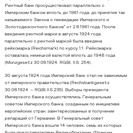
Рентный банк просуществовал параллельно с
Имперским банком вплоть до 1961 года, до принятия так
называемого Закона о ликвидации Имперского и
Золотодисконтного банков" от 2.8.1961 года. После
введения рентной марки в августе 1924 года
параллельно с рентной маркой была введена
рейхсмарка (Reichsmark) по курсу 1:1. Рейхсмарка
оставалась немецкой валютой вплоть до 1948 года
(Münzgesetz 30.08.1924. RGBl. II.S. 254).
30 августа 1924 года Имперский банк стал не зависимым
от имперского правительства (Rechsbankgesetz
30.08.1924. – RGBl.II.S.235). Выборы президента
Имперского банка осуществлялись Генеральным
советом Имперского банка, созданным по инициативе
европейских стран, заинтересованных в получении
репараций от Германии. В Генеральный совет
Имперского банка вошли 14 человек, семь из которых
были представителями Великобритании, Франции,