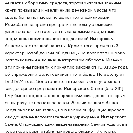
нехватка оборотных средств, торгово-промышленные
круги призывали к увеличению денежной массы, что
свело бы на нет меры по валютной стабилизации.
Рейхсбанк на время прекратил денежную эмиссию,
ужесточался контроль за выдаваемыми кредитами,
вводилось нормирование продаваемой Имперским
банком иностранной валюты. Кроме того, временный
характер новой денежной единицы не позволял широко
использовать ее во внешнеторговом обороте. Именно
эти причины привели к принятию закона от 19.3.1924 года
об учреждении Золотодисконтного банка. По закону от
19.3.1924 года Золотодисконтный банк был учрежден
как дочернее предприятие Имперского банка [5, с. 261].
Ему было предоставлено право эмиссии денег, которым
он ни разу не воспользовался. Задачи данного банка
неоднократно менялись, но в целом он функционировал
как дочернее вспомогательное учреждение Имперского
банка. С помощью двух вышеназванных банков удалось в
короткое время стабилизировать бюджет Империи.