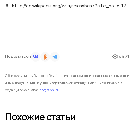
http://de.wikipedia.org/wiki/reichsbank#cite_note-12
Поделиться
8971
Обнаружили грубую ошибку (плагиат, фальсифицированные данные или
иные нарушения научно-издательской этики)? Напишите письмо в
редакцию журнала:
info@apni.ru
Похожие статьи