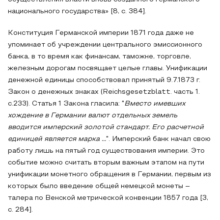
национального государства» [8, с. 384].
Конституция Германской империи 1871 года даже не
упоминает об учреждении центрального эмиссионного
банка, в то время как финансам, таможне, торговле,
железным дорогам посвящает целые главы. Унификации
денежной единицы способствовал принятый 9.7.1873 г.
Закон о денежных знаках (Reichsgesetzblatt. часть 1.
с.233). Статья 1 Закона гласила: "
Вместо имевших
хождение в Германии валют отдельных земель
вводится имперский золотой стандарт. Его расчетной
единицей является марка ...
". Имперский банк начал свою
работу лишь на пятый год существования империи. Это
событие можно считать вторым важным этапом на пути
унификации монетного обращения в Германии, первым из
которых было введение общей немецкой монеты –
талера по Венской метрической конвенции 1857 года [3,
с. 284].