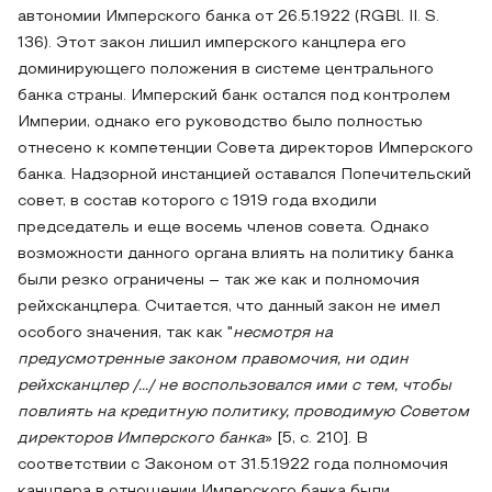
автономии Имперского банка от 26.5.1922 (RGBl. II. S.
136). Этот закон лишил имперского канцлера его
доминирующего положения в системе центрального
банка страны. Имперский банк остался под контролем
Империи, однако его руководство было полностью
отнесено к компетенции Совета директоров Имперского
банка. Надзорной инстанцией оставался Попечительский
совет, в состав которого с 1919 года входили
председатель и еще восемь членов совета. Однако
возможности данного органа влиять на политику банка
были резко ограничены – так же как и полномочия
рейхсканцлера. Считается, что данный закон не имел
особого значения, так как "
несмотря на
предусмотренные законом правомочия, ни один
рейхсканцлер /.../ не воспользовался ими с тем, чтобы
повлиять на кредитную политику, проводимую Советом
директоров Имперского банка
» [5, с. 210]. В
соответствии с Законом от 31.5.1922 года полномочия
канцлера в отношении Имперского банка были