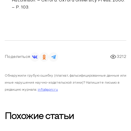
Hutchinson. – Oxford: Oxford University Press, 2000.
– P. 103.
Поделиться
3212
Обнаружили грубую ошибку (плагиат, фальсифицированные данные или
иные нарушения научно-издательской этики)? Напишите письмо в
редакцию журнала:
info@apni.ru
Похожие статьи