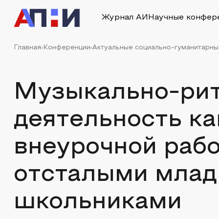
Журнал АИ
Научные конфер
Главная
Конференции
Актуальные социально-гуманитарны
Музыкально-ри
деятельность к
внеурочной раб
отсталыми мла
школьниками