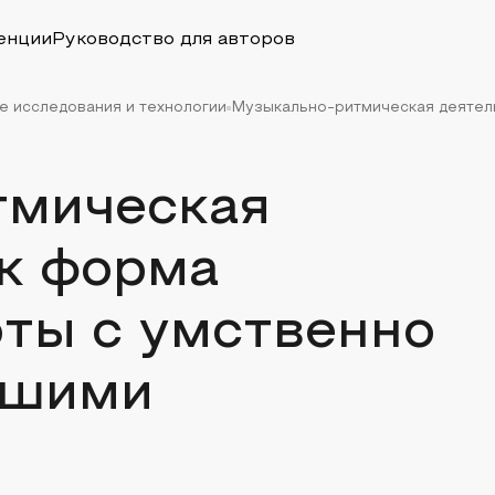
енции
Руководство для авторов
е исследования и технологии
Музыкально-ритмическая деятель
тмическая
ак форма
оты с умственно
дшими