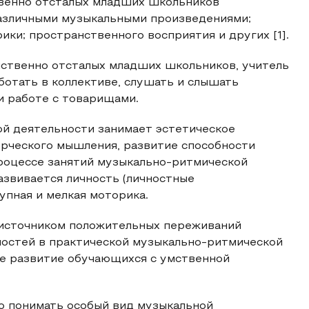
твенно отсталых младших школьников
различными музыкальными произведениями;
ики; пространственного восприятия и других [1].
ственно отсталых младших школьников, учитель
ботать в коллективе, слушать и слышать
 работе с товарищами.
ой деятельности занимает эстетическое
орческого мышления, развитие способности
 процессе занятий музыкально-ритмической
азвивается личность (личностные
упная и мелкая моторика.
 источником положительных переживаний
ностей в практической музыкально-ритмической
ее развитие обучающихся с умственной
о понимать особый вид музыкальной