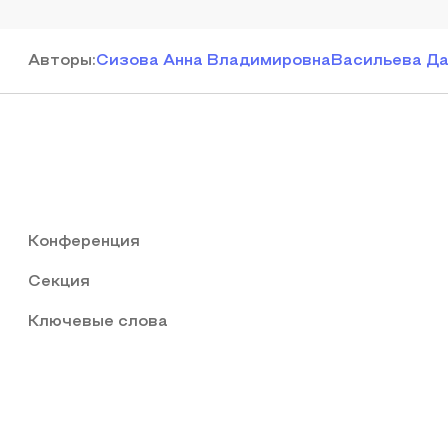
Автор
ы
:
Сизова Анна Владимировна
Васильева Да
Конференция
Секция
Ключевые слова