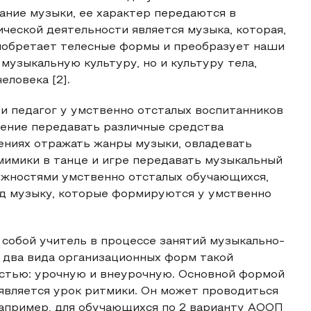
ание музыки, ее характер передаются в
еской деятельности является музыка, которая,
иобретает телесные формы и преобразует наши
музыкальную культуру, но и культуру тела,
еловека [2].
и педагог у умственно отсталых воспитанников
мение передавать различные средства
ениях отражать жанры музыки, овладевать
мимики в танце и игре передавать музыкальный
можностями умственно отсталых обучающихся,
од музыку, которые формируются у умственно
 собой учитель в процессе занятий музыкально-
 два вида организационных форм такой
стью: урочную и внеурочную. Основной формой
является урок ритмики. Он может проводиться
(например, для обучающихся по 2 варианту АООП