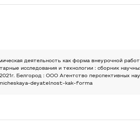
итмическая деятельность как форма внеурочной раб
тарные исследования и технологии : сборник науч
021г. Белгород : ООО Агентство перспективных науч
itmicheskaya-deyatelnost-kak-forma