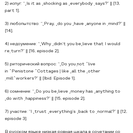
2) испуг: “˳Is it as ˳shocking as ˳everybody ͵says?” || [13,
part 1];
3) любопытство: “˳Pray, ˳do you ˳have ˳anyone in ͵mind?” ||
[14];
4) недоумение: “˳Why ˳didn’t you be˳lieve that I would
re͵turn?” || [16, episode 2];
5) риторический вопрос: “˳Do you ̗not
̊
live
in
̊
Penistone
̊
Cottages | like ˳all the ˳other
͵mill
̊
workers?” || [Ibid. Episode 1];
6) сомнение: “˳Do you be˳lieve ˳money has ˳anything to
˳do with ͵happiness?” || [15, episode 2];
7) участие: “I ˳trust ˳everything’s ˳back to ͵normal?” || [12,
episode 3].
В русском языке низкая ровная шкала в сочетании со