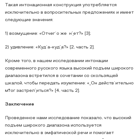
Такая интонационная конструкция употребляется
исключительно в вопросительных предложениях и имеет
следующие значения:
1) возмущение: «Отчегˈо же н´̗ет?» [3];
2) удивление: «Кудˈа-куд´̗а?» [2, часть 2].
Кроме того, в нашем исследовании интонации
современного русского языка высокий подъем широкого
диапазона встретился в сочетании со скользящей
шкалой, чтобы передать изумление: «˳Он действˈительно
м↑ог застрел´̗иться?» [4, часть 2].
Заключение
Проведенное нами исследование показало, что высокий
подъем широкого диапазона используется
исключительно в эмфатической речи и помогает