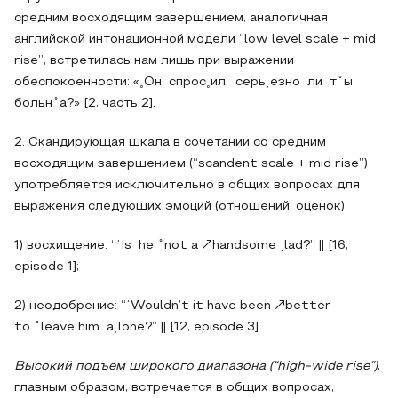
средним восходящим завершением, аналогичная
английской интонационной модели “low level scale + mid
rise”, встретилась нам лишь при выражении
обеспокоенности: «˳Он спрос˳ил, серь͵езно ли т
̊
ы
больн
̊
а?» [2, часть 2].
2. Скандирующая шкала в сочетании со средним
восходящим завершением (“scandent scale + mid rise”)
употребляется исключительно в общих вопросах для
выражения следующих эмоций (отношений, оценок):
1) восхищение: “ˈIs he
̊
not a ↗handsome ͵lad?” || [16,
episode 1];
2) неодобрение: “ˈWouldn’t it have been ↗better
to
̊
leave him a͵lone?” || [12, episode 3].
Высокий подъем широкого диапазона (“
high
-
wide
rise
”)
,
главным образом, встречается в общих вопросах,