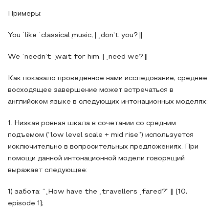
Примеры:
You ˈlike ˈclassical ̖music, | ͵don’t you? ||
We ˈneedn’t ̖wait for him, | ͵need we? ||
Как показало проведенное нами исследование, среднее
восходящее завершение может встречаться в
английском языке в следующих интонационных моделях:
1. Низкая ровная шкала в сочетании со средним
подъемом (“low level scale + mid rise”) используется
исключительно в вопросительных предложениях. При
помощи данной интонационной модели говорящий
выражает следующее:
1) забота: “˳How have the ˳travellers ͵fared?” || [10,
episode 1];