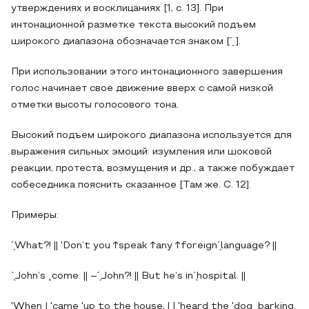
утверждениях и восклицаниях [1, с. 13]. При
интонационной разметке текста высокий подъем
широкого диапазона обозначается знаком [´̗ ].
При использовании этого интонационного завершения
голос начинает свое движение вверх с самой низкой
отметки высоты голосового тона.
Высокий подъем широкого диапазона используется для
выражения сильных эмоций: изумления или шоковой
реакции, протеста, возмущения и др., а также побуждает
собеседника пояснить сказанное [Там же. С. 12].
Примеры:
´̗What?! || 'Don’t you ↑speak ↑any ↑foreign´̗language? ||
`̖John’s ˳come. || –´̗John?! || But he’s in`̖hospital. ||
'When I 'came 'up to the ̗house, | I 'heard the 'dog ̖barking.