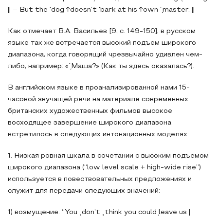
|| – But the 'dog ↑doesn’t 'bark at his ↑own ´̗master. ||
Как отмечает В.А. Васильев [9, с. 149-150], в русском
языке так же встречается высокий подъем широкого
диапазона, когда говорящий чрезвычайно удивлен чем-
либо, например: «´̗Маша?» (Как ты здесь оказалась?).
В английском языке в проанализированной нами 15-
часовой звучащей речи на материале современных
британских художественных фильмов высокое
восходящее завершение широкого диапазона
встретилось в следующих интонационных моделях:
1. Низкая ровная шкала в сочетании с высоким подъемом
широкого диапазона (“low level scale + high-wide rise”)
используется в повествовательных предложениях и
служит для передачи следующих значений:
1) возмущение: “You ˳don’t ˳think you could ̗leave us |