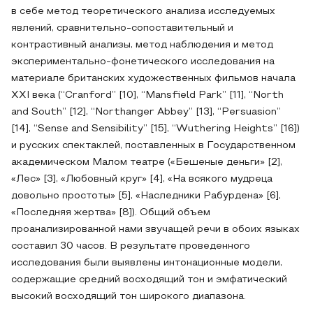
в себе метод теоретического анализа исследуемых
явлений, сравнительно-сопоставительный и
контрастивный анализы, метод наблюдения и метод
экспериментально-фонетического исследования на
материале британских художественных фильмов начала
XXI века (“Cranford” [10], “Mansfield Park” [11], “North
and South” [12], “Northanger Abbey” [13], “Persuasion”
[14], “Sense and Sensibility” [15], “Wuthering Heights” [16])
и русских спектаклей, поставленных в Государственном
академическом Малом театре («Бешеные деньги» [2],
«Лес» [3], «Любовный круг» [4], «На всякого мудреца
довольно простоты» [5], «Наследники Рабурдена» [6],
«Последняя жертва» [8]). Общий объем
проанализированной нами звучащей речи в обоих языках
составил 30 часов. В результате проведенного
исследования были выявлены интонационные модели,
содержащие средний восходящий тон и эмфатический
высокий восходящий тон широкого диапазона.