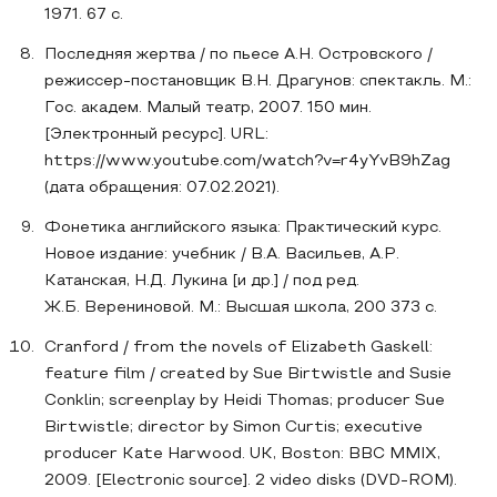
1971. 67 с.
Последняя жертва / по пьесе А.Н. Островского /
режиссер-постановщик В.Н. Драгунов: спектакль. М.:
Гос. академ. Малый театр, 2007. 150 мин.
[Электронный ресурс]. URL:
https://www.youtube.com/watch?v=r4yYvB9hZag
(дата обращения: 07.02.2021).
Фонетика английского языка: Практический курс.
Новое издание: учебник / В.А. Васильев, А.Р.
Катанская, Н.Д. Лукина [и др.] / под ред.
Ж.Б. Верениновой. М.: Высшая школа, 200 373 с.
Cranford / from the novels of Elizabeth Gaskell:
feature film / created by Sue Birtwistle and Susie
Conklin; screenplay by Heidi Thomas; producer Sue
Birtwistle; director by Simon Curtis; executive
producer Kate Harwood. UK, Boston: BBC MMIX,
2009. [Electronic source]. 2 video disks (DVD-ROM).