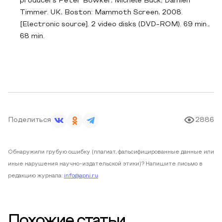
producers Peter Bowker, Michele Buck, Damien
Timmer. UK, Boston: Mammoth Screen, 2008.
[Electronic source]. 2 video disks (DVD-ROM). 69 min.,
68 min.
Поделиться
2886
Обнаружили грубую ошибку (плагиат, фальсифицированные данные или
иные нарушения научно-издательской этики)? Напишите письмо в
редакцию журнала:
info@apni.ru
Похожие статьи