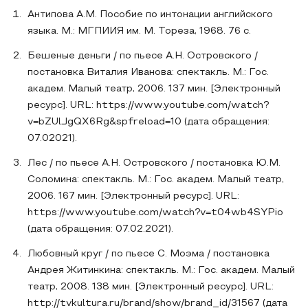
Антипова А.М. Пособие по интонации английского
языка. М.: МГПИИЯ им. М. Тореза, 1968. 76 с.
Бешеные деньги / по пьесе А.Н. Островского /
постановка Виталия Иванова: спектакль. М.: Гос.
академ. Малый театр, 2006. 137 мин. [Электронный
ресурс]. URL: https://www.youtube.com/watch?
v=bZUlJgQX6Rg&spfreload=10 (дата обращения:
07.02021).
Лес / по пьесе А.Н. Островского / постановка Ю.М.
Соломина: спектакль. М.: Гос. академ. Малый театр,
2006. 167 мин. [Электронный ресурс]. URL:
https://www.youtube.com/watch?v=t04wb4SYPio
(дата обращения: 07.02.2021).
Любовный круг / по пьесе С. Моэма / постановка
Андрея Житинкина: спектакль. М.: Гос. академ. Малый
театр, 2008. 138 мин. [Электронный ресурс]. URL:
http://tvkultura.ru/brand/show/brand_id/31567 (дата