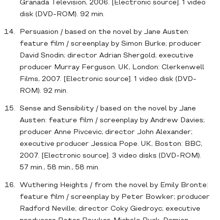
Granada Television, 2006. [Electronic source]. 1 video
disk (DVD-ROM). 92 min.
Persuasion / based on the novel by Jane Austen:
feature film / screenplay by Simon Burke; producer
David Snodin; director Adrian Shergold; executive
producer Murray Ferguson. UK, London: Clerkenwell
Films, 2007. [Electronic source]. 1 video disk (DVD-
ROM). 92 min.
Sense and Sensibility / based on the novel by Jane
Austen: feature film / screenplay by Andrew Davies;
producer Anne Pivcevic; director John Alexander;
executive producer Jessica Pope. UK, Boston: BBC,
2007. [Electronic source]. 3 video disks (DVD-ROM).
57 min., 58 min., 58 min.
Wuthering Heights / from the novel by Emily Bronte:
feature film / screenplay by Peter Bowker; producer
Radford Neville; director Coky Giedroyc; executive