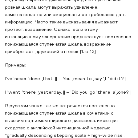
подъему широкого диапазона предшествует низкая
ровная шкала, могут выражать удивление,
замешательство или эмоциональное требование дать
информацию. Часто такие высказывания выражают
протест, возражение. Однако, если этому
интонационному завершению предшествует постепенно
понижающаяся ступенчатая шкала, возражение
приобретает дружеский оттенок [1, c. 13]:
Примеры:
I’ve 'never 'done ̖that. || – You ˳mean to ˳say ´̗I
did it? ||
I 'went 'there ̖ yesterday. || – 'Did you 'go 'there a´̗lone? ||
В русском языке так же встречается постепенно
понижающаяся ступенчатая шкала в сочетании с
высоким подъемом широкого диапазона, имеющая
сходство с английской интонационной моделью
“gradually descending stepping scale + high-wide rise”.