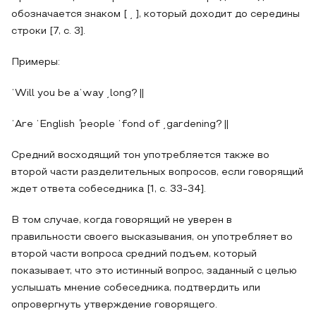
обозначается знаком [ ͵ ], который доходит до середины
строки [7, с. 3].
Примеры:
ˈWill you be aˈway ͵long? ||
ˈAre ˈEnglish
people ˈfond of ͵gardening? ||
Средний восходящий тон употребляется также во
второй части разделительных вопросов, если говорящий
ждет ответа собеседника [1, с. 33-34].
В том случае, когда говорящий не уверен в
правильности своего высказывания, он употребляет во
второй части вопроса средний подъем, который
показывает, что это истинный вопрос, заданный с целью
услышать мнение собеседника, подтвердить или
опровергнуть утверждение говорящего.