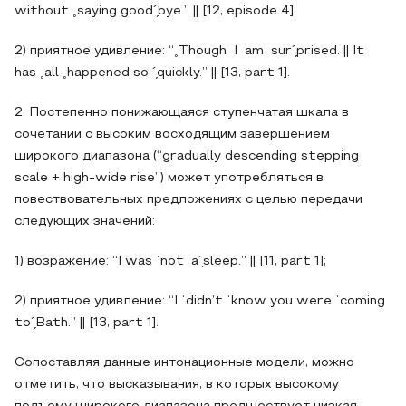
without ˳saying good´̗bye.” || [12, episode 4];
2) приятное удивление: “˳Though I am sur´̗prised. || It
has ˳all ˳happened so ´̗quickly.” || [13, part 1].
2. Постепенно понижающаяся ступенчатая шкала в
сочетании с высоким восходящим завершением
широкого диапазона (“gradually descending stepping
scale + high-wide rise”) может употребляться в
повествовательных предложениях с целью передачи
следующих значений:
1) возражение: “I was ˈnot a´̗sleep.” || [11, part 1];
2) приятное удивление: “I ˈdidn’t ˈknow you were ˈcoming
to´̗Bath.” || [13, part 1].
Сопоставляя данные интонационные модели, можно
отметить, что высказывания, в которых высокому