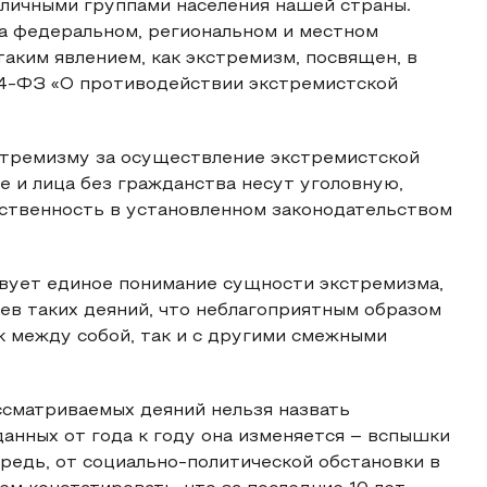
зличными группами населения нашей страны.
а федеральном, региональном и местном
аким явлением, как экстремизм, посвящен, в
14-ФЗ «О противодействии экстремистской
кстремизму за осуществление экстремистской
 и лица без гражданства несут уголовную,
ственность в установленном законодательством
вует единое понимание сущности экстремизма,
иев таких деяний, что неблагоприятным образом
к между собой, так и с другими смежными
сматриваемых деяний нельзя назвать
 данных от года к году она изменяется – вспышки
ередь, от социально-политической обстановки в