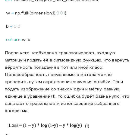
def
initialize_weights_and_bias(dimension):
w
=
np.full((dimension,
1
),
0.01
)
b
=
0.0
return
w, b
После чего необходимо транспонировать входную
матрицу и подать её в сигмовидную функцию, что вернуть
вероятность попадания в тот или иной класс.
Целесообразность применяемого метода можно
проверить путем определения значения ошибки. Если
подать изображение со знаком один и метку, равную
единице в уравнение (1), то ошибка будет равна нулю, что
означает о правильности использования выбранного
алгоритма.
(1)