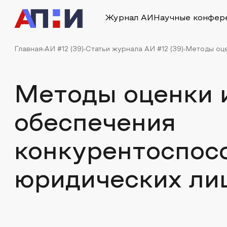
Журнал АИ
Научные конфер
Главная
АИ #12 (39)
Статьи журнала АИ #12 (39)
Методы оце
Методы оценки 
обеспечения
конкурентоспос
юридических ли