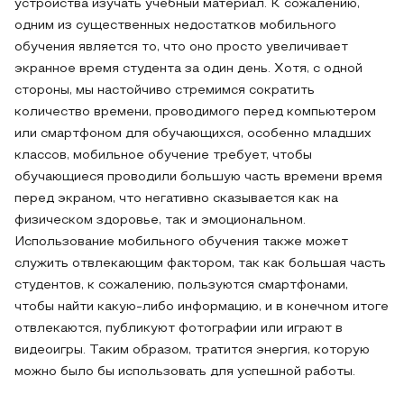
устройства изучать учебный материал. К сожалению,
одним из существенных недостатков мобильного
обучения является то, что оно просто увеличивает
экранное время студента за один день. Хотя, с одной
стороны, мы настойчиво стремимся сократить
количество времени, проводимого перед компьютером
или смартфоном для обучающихся, особенно младших
классов, мобильное обучение требует, чтобы
обучающиеся проводили большую часть времени время
перед экраном, что негативно сказывается как на
физическом здоровье, так и эмоциональном.
Использование мобильного обучения также может
служить отвлекающим фактором, так как большая часть
студентов, к сожалению, пользуются смартфонами,
чтобы найти какую-либо информацию, и в конечном итоге
отвлекаются, публикуют фотографии или играют в
видеоигры. Таким образом, тратится энергия, которую
можно было бы использовать для успешной работы.