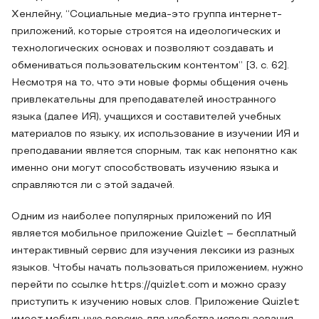
Хенлейну, “Социальные медиа-это группа интернет-
приложений, которые строятся на идеологических и
технологических основах и позволяют создавать и
обмениваться пользовательским контентом” [3, с. 62].
Несмотря на то, что эти новые формы общения очень
привлекательны для преподавателей иностранного
языка (далее ИЯ), учащихся и составителей учебных
материалов по языку, их использование в изучении ИЯ и
преподавании является спорным, так как непонятно как
именно они могут способствовать изучению языка и
справляются ли с этой задачей.
Одним из наиболее популярных приложений по ИЯ
является мобильное приложение Quizlet – бесплатный
интерактивный сервис для изучения лексики из разных
языков. Чтобы начать пользоваться приложением, нужно
перейти по ссылке https://quizlet.com и можно сразу
приступить к изучению новых слов. Приложение Quizlet