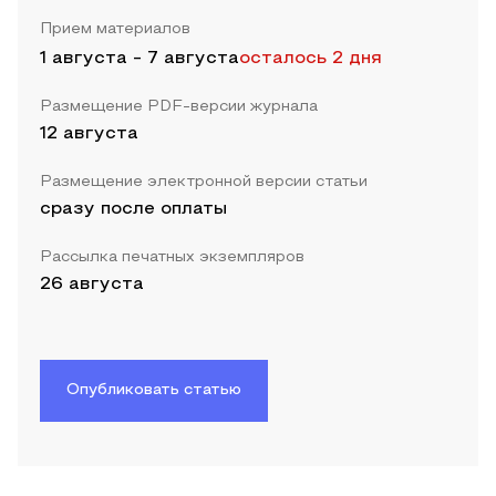
Прием материалов
1 августа
-
7 августа
осталось 2 дня
Размещение PDF-версии журнала
12 августа
Размещение электронной версии статьи
сразу после оплаты
Рассылка печатных экземпляров
26 августа
Опубликовать статью