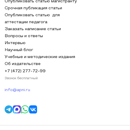
Опубликовать статью магистранту
Срочная публикация статьи
Опубликовать статью для
аттестации педагога
Заказать написание статьи
Вопросы и ответы
Интервью
Научный блог
Учебные и методические издания
Об издательстве
+7 (472) 277-72-99
Звонок бесплатный
info@apni.ru