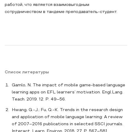
работой, что является взаимовыгодным
сотрудничеством в тандеме преподаватель-студент.
Список литературы
Gamlo, N. The impact of mobile game-based language
learning apps on EFL learners’ motivation. Engl.Lang.
Teach. 2019. 12. P. 49–56.
Hwang, G.-J.; Fu, Q.-K. Trends in the research design
and application of mobile language learning: A review
of 2007–2016 publications in selected SSCI journals.
Interact. Learn. Environ. 2018. 27. P. 567–581.