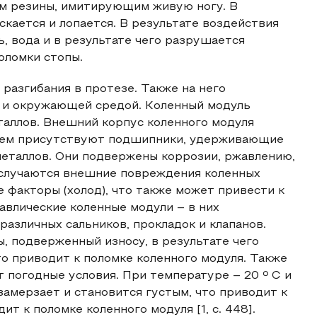
ем резины, имитирующим живую ногу. В
кается и лопается. В результате воздействия
 вода и в результате чего разрушается
оломки стопы.
разгибания в протезе. Также на него
а и окружающей средой. Коленный модуль
еталлов. Внешний корпус коленного модуля
 нем присутствуют подшипники, удерживающие
металлов. Они подвержены коррозии, ржавлению,
е случаются внешние повреждения коленных
е факторы (холод), что также может привести к
авлические коленные модули – в них
азличных сальников, прокладок и клапанов.
, подверженный износу, в результате чего
то приводит к поломке коленного модуля. Также
 погодные условия. При температуре – 20 º С и
замерзает и становится густым, что приводит к
т к поломке коленного модуля [1, с. 448].