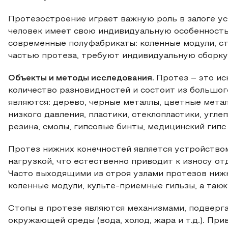
Протезостроение играет важную роль в залоге ус
человек имеет свою индивидуальную особенность
современные полуфабрикаты: коленные модули, с
частью протеза, требуют индивидуальную сборку в
Объекты и методы исследования.
Протез – это ис
количество разновидностей и состоит из большог
являются: дерево, черные металлы, цветные метал
низкого давления, пластики, стеклопластики, угле
резина, смолы, гипсовые бинты, медицинский гипс [2
Протез нижних конечностей является устройством
нагрузкой, что естественно приводит к износу о
Часто выходящими из строя узлами протезов нижн
коленные модули, культе-приемные гильзы, а такж
Стопы в протезе являются механизмами, подверг
окружающей среды (вода, холод, жара и т.д.). Пр