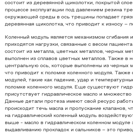
состоит из деревянной щиколотки, покрытой сло
процессе эксплуатации под давлением резина трес
окружающей среды в ось трещины попадает грязь,
деревянная щиколотка, что приводит к износу – п
Коленный модуль является механизмом сгибания и 
приходятся нагрузки, связанные с весом пациент
состоит из металла, цветных металлов, черных м
выполнен из сплавов цветных металлов. Также в
центральную ось, которые выполнены из черных 
что приводит к поломке коленного модуля. Такж
модулей, такие как падение, удар и температурны
поломке коленного модуля. Еще существуют гидр
присутствует гидравлическое масло и множество р
Данные детали протеза имеют свой ресурс работы
происходит течь масла и пропускание клапанов, ч
на гидравлический коленный модуль воздействуют
выше - масло в гидравлическом коленном модуле 
выдавливанию прокладок и сальников – это приводи