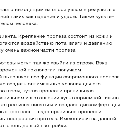
 часто выходящим из строя узлом в результате
ий таких как падение и удары. Также культе-
телом человека.
циента. Крепление протеза состоит из кожи и
ргаются воздействию пота, влаги и давлению
су очень важной части протеза.
отезы могут так же «выйти из строя». Взяв
временной технологии, получаем
 выполняет все функции современного протеза.
мо создать оптимальные условия для его
протезом, нужно провести правильную
равильном изготовлении культеприемной гильзы
быстрее изнашиваться и создаст дискомфорт для
ных протезов – надо правильно провести
емы построения протеза. Имеющиеся на данный
т очень долгой настройки.