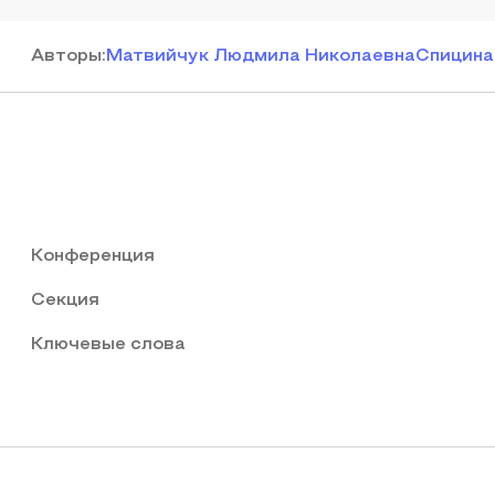
Автор
ы
:
Матвийчук Людмила Николаевна
Спицина
Конференция
Секция
Ключевые слова