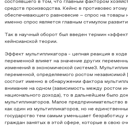
состоявшего в том, что главным фактором хозяйс
средств производства. Кейнс в противовес этому
обеспечивающего равновесие – спрос на товары 
именно спрос является главным стимулом развити
Так в научный оборот был введен термин «эффект
кейнсианской теории.
Эффект мультипликатора - цепная реакция в ходе
переменной влияет на значение других переменны
изменений в экономической системе3. Мультиплик
переменной, определяемого ростом независимой [2,
состоит именно в обнаружении фактора мультипли
внимание на одном (зависимость между ростом и
национального дохода), то в дальнейшем было д
мультипликаторов. Малое предпринимательство в
как один из мультипликаторов, но не единственны
государство тем самым уменьшает безработицу и
граждан занятых в этой сфере, которые в свою оч