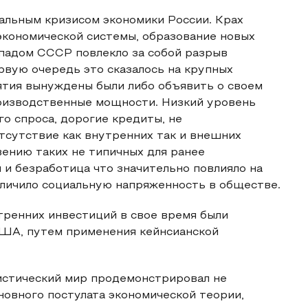
бальным кризисом экономики России. Крах
кономической системы, образование новых
спадом СССР повлекло за собой разрыв
рвую очередь это сказалось на крупных
ятия вынуждены были либо объявить о своем
роизводственные мощности. Низкий уровень
о спроса, дорогие кредиты, не
тсутствие как внутренних так и внешних
ению таких не типичных для ранее
и безработица что значительно повлияло на
еличило социальную напряженность в обществе.
тренних инвестиций в свое время были
США, путем применения кейнсианской
листический мир продемонстрировал не
овного постулата экономической теории,