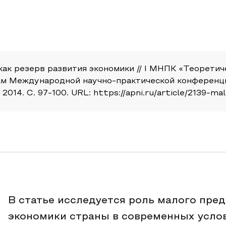
 как резерв развития экономики // I МНПК «Теорети
лам Международной научно-практической конференци
14. С. 97-100. URL: https://apni.ru/article/2139-mal
В статье исследуется роль малого пре
экономики страны в современных услов