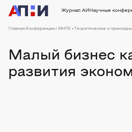
Журнал АИ
Научные конфер
Главная
Конференции
I МНПК «Теоретические и прикладн
Малый бизнес к
развития эконо