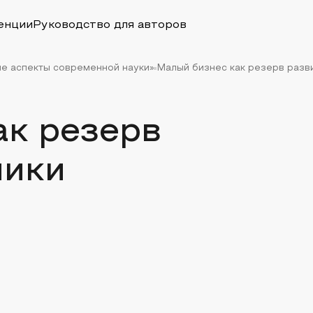
енции
Руководство для авторов
ые аспекты современной науки»
Малый бизнес как резерв разв
ак резерв
мики