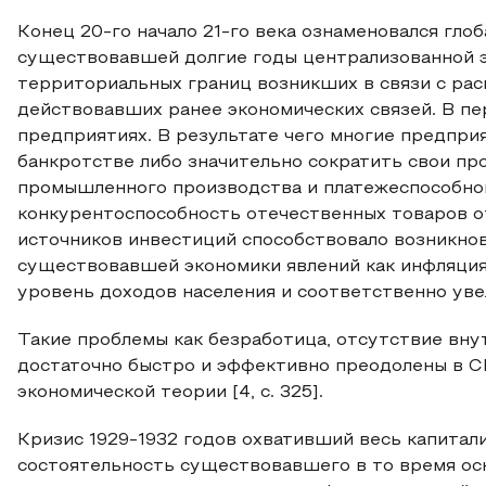
Конец 20-го начало 21-го века ознаменовался гло
существовавшей долгие годы централизованной э
территориальных границ возникших в связи с ра
действовавших ранее экономических связей. В пе
предприятиях. В результате чего многие предпри
банкротстве либо значительно сократить свои п
промышленного производства и платежеспособног
конкурентоспособность отечественных товаров о
источников инвестиций способствовало возникнов
существовавшей экономики явлений как инфляция 
уровень доходов населения и соответственно ув
Такие проблемы как безработица, отсутствие вну
достаточно быстро и эффективно преодолены в 
экономической теории [4, c. 325].
Кризис 1929-1932 годов охвативший весь капита
состоятельность существовавшего в то время осн