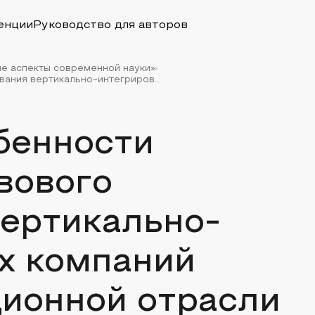
енции
Руководство для авторов
ые аспекты современной науки»
ания вертикально-интегриров...
бенности
вового
вертикально-
х компаний
ионной отрасли