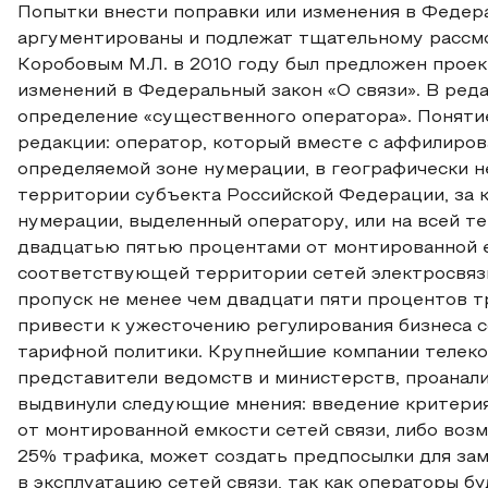
Попытки внести поправки или изменения в Федер
аргументированы и подлежат тщательному рассм
Коробовым М.Л. в 2010 году был предложен проек
изменений в Федеральный закон «О связи». В ред
определение «существенного оператора». Поняти
редакции: оператор, который вместе с аффилиро
определяемой зоне нумерации, в географически 
территории субъекта Российской Федерации, за
нумерации, выделенный оператору, или на всей 
двадцатью пятью процентами от монтированной 
соответствующей территории сетей электросвяз
пропуск не менее чем двадцати пяти процентов 
привести к ужесточению регулирования бизнеса со
тарифной политики. Крупнейшие компании телеко
представители ведомств и министерств, проанал
выдвинули следующие мнения: введение критерия
от монтированной емкости сетей связи, либо воз
25% трафика, может создать предпосылки для за
в эксплуатацию сетей связи, так как операторы б