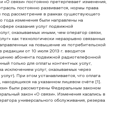
и «О связи» постоянно претерпевает изменения,
отрасль постоянно развивается, нормы права
и под рассмотрение в рамках существующего
о года изменения были направлены на
сфере оказания услуг подвижной
слуг, оказываемых иными, чем оператор связи,
слуг» как технологически неразрывно связанных
направленных на повышение их потребительской
 редакции от 10 июля 2013 г. вводится
ащению абонента подвижной радиотелефонной
ный только для оплаты контентных услуг,
за исключением услуг, оказываемых через
слуг). При этом устанавливается, что оплата
 находящихся на указанном лицевом счёте [1].
язи» были рассмотрены Федеральным законом
еральный закон «О связи». Изменения касались в
ператора универсального обслуживания, резерва