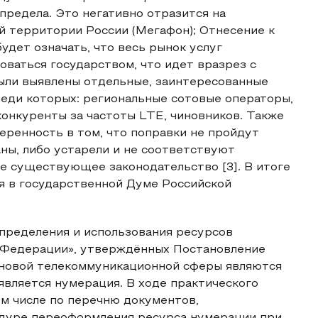
редела. Это негативно отразится на
й территории России (Мегафон); Отнесение к
удет означать, что весь рынок услуг
оваться государством, что идет вразрез с
ыли выявлены отдельные, заинтересованные
реди которых: региональные сотовые операторы,
онкуренты за частоты LTE, чиновников. Также
ренность в том, что поправки не пройдут
аны, либо устарели и не соответствуют
е существующее законодательство [3]. В итоге
я в государственной Думе Российской
пределения и использования ресурсов
 Федерации», утверждённых Постановление
сновой телекоммуникационной сферы являются
вляется нумерация. В ходе практического
м числе по перечню документов,