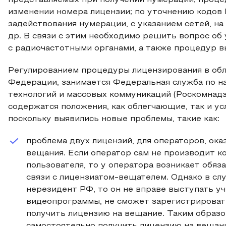
представляемых при получении нумерации; проц
изменении номера лицензии; по уточнению кодов
задействования нумерации, с указанием сетей, н
др. В связи с этим необходимо решить вопрос о
с радиочастотными органами, а также процедур в
Регулированием процедуры лицензирования в обла
Федерации, занимается Федеральная служба по н
технологий и массовых коммуникаций (Роскомнадзор
содержатся положения, как облегчающие, так и 
поскольку выявились новые проблемы, такие как:
проблема двух лицензий, для операторов, ока
вещания. Если оператор сам не производит ко
пользователя, то у оператора возникает обяз
связи с лицензиатом-вещателем. Однако в сл
нерезидент РФ, то он не вправе выступать у
видеопрограммы, не сможет зарегистрировать
получить лицензию на вещание. Таким образ