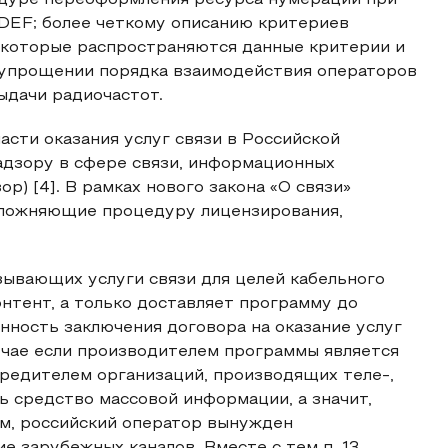
едуре переоформления ресурса нумерации при
 DEF; более четкому описанию критериев
а которые распространяются данные критерии и
б упрощении порядка взаимодействия операторов
ыдачи радиочастот.
сти оказания услуг связи в Российской
адзору в сфере связи, информационных
) [4]. В рамках нового закона «О связи»
усложняющие процедуру лицензирования,
зывающих услуги связи для целей кабельного
нтент, а только доставляет программу до
анность заключения договора на оказание услуг
учае если производителем программы является
чредителем организаций, производящих теле-,
 средство массовой информации, а значит,
ом, российский оператор вынужден