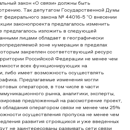
альный закон «О связи» должны быть
отрению. Так депутатом Государственной Думы
т федерального закона № 44016-5 "О внесении
акции законопроекта предлагалось изменить
е предлагалось изложить в следующей
ванными лицами обладает в географически
неопределяемой зоне нумерации в пределах
 которым закреплен соответствующий ресурс
территории Российской Федерации не менее чем
емкости всех функционирующих на
и, либо имеет возможность осуществлять
трафика. Предлагаемые изменения могли
товых операторов, в том числе в части
ммуникационного рынка, аналитики, эксперты,
изировав предложенный на рассмотрение проект,
 обладания оператором связи не менее чем 25%
можности осуществления пропуска не менее чем
медления развития строящихся и уже введенных
удут не заинтересованы развивать сети связи