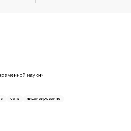
временной науки»
ги
сеть
лицензирование