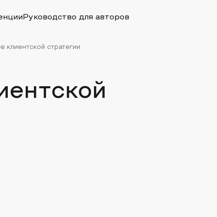
енции
Руководство для авторов
ов клиентской стратегии
иентской