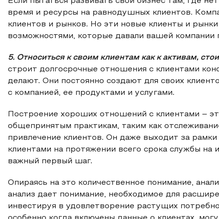
Если пытаться развивать свой бизнес там, где не
время и ресурсы на равнодушных клиентов. Комп
клиентов и рынков. Но эти новые клиенты и рынк
возможностями, которые давали вашей компании
5. Относиться к своим клиентам как к активам, сто
строит долгосрочные отношения с клиентами ко
делают. Они постоянно создают для своих клиент
с компанией, ее продуктами и услугами.
Построение хороших отношений с клиентами – эт
общепринятым практикам, таким как отслеживани
привлечение клиентов. Он даже выходит за рамки
клиентами на протяжении всего срока службы на 
важный первый шаг.
Опираясь на это количественное понимание, анали
анализ дает понимание, необходимое для расшире
инвестируя в удовлетворение растущих потребнос
особенно когда включены данные о клиентах, мог