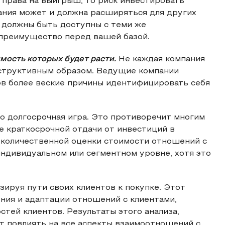
т права на выигрыш, то риск инвестировать
ания может и должна расширяться для других
и должны быть доступны с теми же
 преимущество перед вашей базой.
имость которых будет расти.
Не каждая компания
нструктивным образом. Ведущие компании
ов более веские причины идентифицировать себя
о долгосрочная игра. Это противоречит многим
е краткосрочной отдачи от инвестиций в
 количественной оценки стоимости отношений с
индивидуальном или сегментном уровне, хотя это
зируя пути своих клиентов к покупке. Этот
ния и адаптации отношений с клиентами,
тей клиентов. Результаты этого анализа,
ут повлиять на все аспекты взаимоотношений с