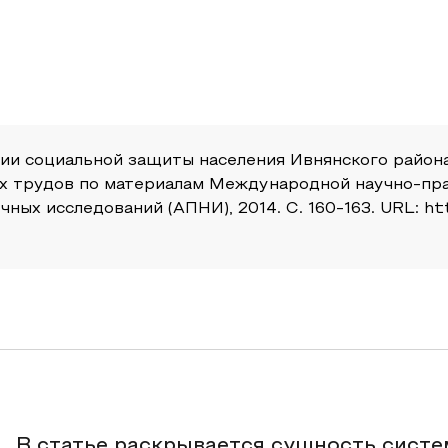
и социальной защиты населения Ивнянского района
ых трудов по материалам Международной научно-пра
ых исследований (АПНИ), 2014. С. 160-163. URL: http
В статье раскрывается сущность систе