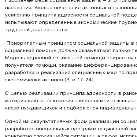
Пассивные меры социальной защиты – это прямые
населения. Умелое сочетание активных и пассивн
усилению принципа адресности социальной подде
испытывают определенные экономические труднос
трудовой деятельности.
Приоритетным принципом социальной защиты в ра
социальная помощь должна оказываться только те
Модель адресной социальной помощи опирается 
получателя помощи, оказание дифференцированно
разработка и реализация специальных мер по пр
экономически активен [3, с. 17-24].
С целью реализации принципа адресности в райо
материального положения членов семьи, выявляют
число нуждающихся и подбираются индивидуальны
Одной из результативных форм реализации социал
разработка специальных программ социальной за
конкретно сложившейся ситуации, а также, испол