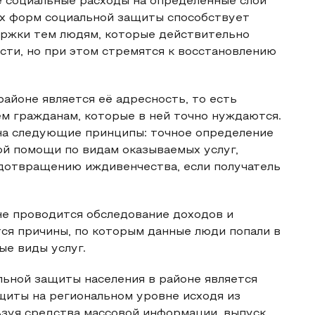
 социальные расходы на определенные слои
ых форм социальной защиты способствует
ржки тем людям, которые действительно
ти, но при этом стремятся к восстановлению
йоне является её адресность, то есть
м гражданам, которые в ней точно нуждаются.
на следующие принципы: точное определение
й помощи по видам оказываемых услуг,
едотвращению иждивенчества, если получатель
не проводится обследование доходов и
ся причины, по которым данные люди попали в
е виды услуг.
ьной защиты населения в районе является
щиты на региональном уровне исходя из
ьзуя средства массовой информации, выпуск