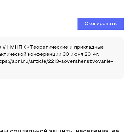
Скопировать
 // I МНПК «Теоретические и прикладные
ктической конференции 30 июня 2014г.
s://apni.ru/article/2213-sovershenstvovanie-
мы социальной защиты населения, ее