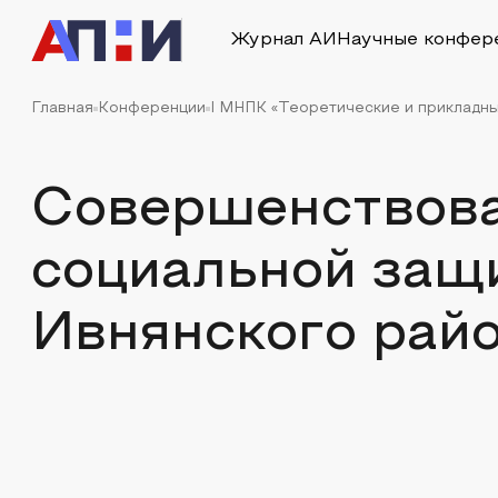
Журнал АИ
Научные конфер
Главная
Конференции
I МНПК «Теоретические и прикладн
Совершенствова
социальной защ
Ивнянского рай