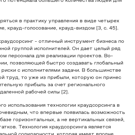
ого потенциала большего количества людей для
дряться в практику управления в виде четырех
, крауд-голосование, крауд-виздом [3, с. 45].
краудсорсинг - отличный инструмент бизнеса по
ной группой исполнителей. Он дает целый ряд
м персонала для реализации проектов. Во-
рии, позволяющей быстро создавать глобальный
 риски с исполнителями задачи. В большинстве
ой труд, то уже из прибыли, которую он принес
ительную прибыль за счет регионального
аленной рабочей силы [2].
го использования технологии краудсорсинга в
 очевидным, что впервые появилась возможность
азе горизонтальных, а не вертикальных связей,
атков. Технология краудсорсинга является
альной солидарности, которая имеет вполне