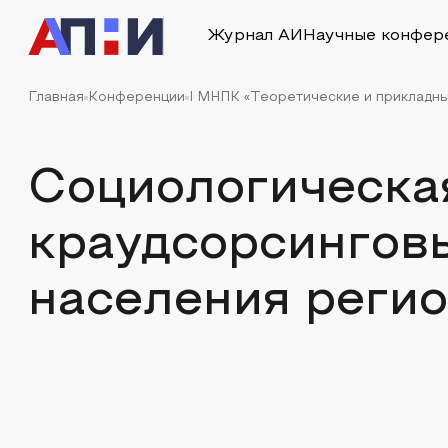
Журнал АИ
Научные конфер
Главная
Конференции
I МНПК «Теоретические и прикладн
Социологическа
краудсорсингов
населения реги