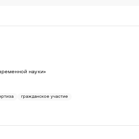
временной науки»
ертиза
гражданское участие