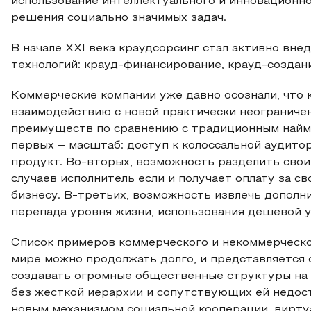
использование интеллектуального и инновационн
решения социально значимых задач.
В начале XXI века краудсорсинг стал активно вне
технологий: крауд-финансирование, крауд-создание
Коммерческие компании уже давно осознали, что 
взаимодействию с новой практически неограничен
преимуществ по сравнению с традиционным наймо
первых – масштаб: доступ к колоссальной аудито
продукт. Во-вторых, возможность разделить свои
случаев исполнитель если и получает оплату за св
бизнесу. В-третьих, возможность извлечь дополн
перепада уровня жизни, использования дешевой уд
Список примеров коммерческого и некоммерческо
мире можно продолжать долго, и представляется
создавать огромные общественные структуры на б
без жесткой иерархии и сопутствующих ей недост
новым механизмом социальной кооперации, вирту