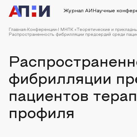
Журнал АИ
Научные конфер
Главная
Конференции
I МНПК «Теоретические и прикладн
Распространенность фибрилляции предсердий среди пацие
Распространенн
фибрилляции пр
пациентов тера
профиля