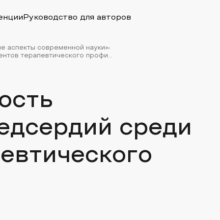
енции
Руководство для авторов
ые аспекты современной науки»
нтов терапевтического профи...
ость
едсердий среди
певтического