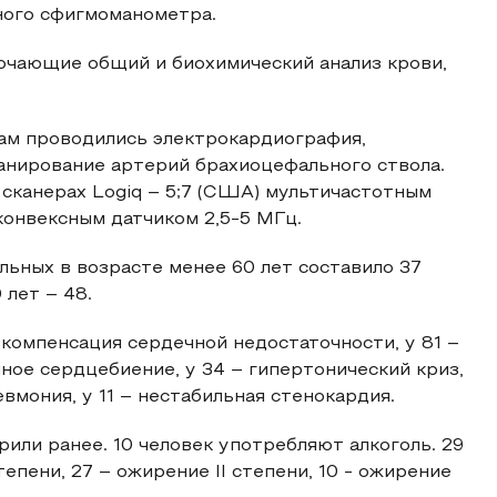
ого сфигмоманометра.
ючающие общий и биохимический анализ крови,
ам проводились электрокардиография,
анирование артерий брахиоцефального ствола.
сканерах Logiq – 5;7 (США) мультичастотным
онвексным датчиком 2,5-5 МГц.
льных в возрасте менее 60 лет составило 37
 лет – 48.
екомпенсация сердечной недостаточности, у 81 –
ное сердцебиение, у 34 – гипертонический криз,
евмония, у 11 – нестабильная стенокардия.
урили ранее. 10 человек употребляют алкоголь. 29
епени, 27 – ожирение II степени, 10 - ожирение