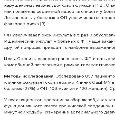
нарушением левожелудочковой функции [1,2]. Оп
или появление сердечной недостаточности у боль
Летальность у больных с ФП увеличивается вдвое
факторов риска [3].
ФП увеличивает риск инсульта в 5 раз и обусловл
Ишемический инсульт у больных с ФП чаще закан
другой природы, приводит к наиболее выраженной
Цель.
Оценить распространенность ФП и дать кли
коморбидной патологией в рамках терапевтическо
Методы исследования.
Обследовано 837 пациенто
клинике факультетской терапии Клиник СамГМУ в п
больных (27%) с ФП (106 мужчин и 120 женщин). Ср
У всех пациентов проводился сбор жалоб, анамнез
функционального класса хронической сердечной н
минутной ходьбы. Измерение артериального давл