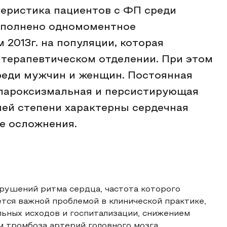
теристика пациентов с ФП среди
ыполнено одномоментное
2013г. на популяции, которая
 терапевтическом отделении. При этом
реди мужчин и женщин. Постоянная
 пароксизмальная и персистирующая
ей степени характерны сердечная
е осложнения.
рушений ритма сердца, частота которого
ется важной проблемой в клинической практике,
льных исходов и госпитализации, снижением
м тромбоза артерий головного мозга,