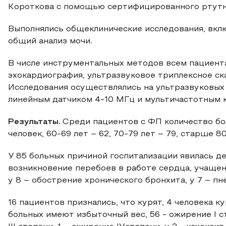
Короткова с помощью сертифицированного ртутн
Выполнялись общеклинические исследования, вкл
общий анализ мочи.
В числе инструментальных методов всем пациент
эхокардиография, ультразвуковое триплексное ск
Исследования осуществлялись на ультразвуковых 
линейным датчиком 4-10 МГц и мультичастотным к
Результаты.
Среди пациентов с ФП количество бо
человек, 60-69 лет – 62, 70-79 лет – 79, старше 80
У 85 больных причиной госпитализации явилась д
возникновение перебоев в работе сердца, учащен
у 8 – обострение хронического бронхита, у 7 – пн
16 пациентов признались, что курят, 4 человека к
больных имеют избыточный вес, 56 - ожирение I ст