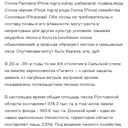
Сосна Палласа (Pinus nigra subsp. pallasiana), подвид вида
Сосна чёрная (Pinus nigra) рода Сосна (Pinus) семейства
Сосновые (Pinaceae). Обе сосны не требовательны к
составу почвы и его влажности, могут расти в
непригодных для других культур условиях, занимая
неудобья, пески и болота (особенно сосна
обыкновенная), в природе образуют чистые и смешанные
леса. Спутниками могут быть береза, ель, дуб.
В 20-е -30-е годы то же ХХ столетия в Сальской степи
на землях зерносовхоза «Гигант» – с целью защиты
земель от пагубных ветров, ветровой эрозии
создавались полезащитные лесные полосы.
В настоящее время общая площадь лесов Ростовской
области составляет 374,3 тыс. га, в том числе земли
лесного фонда - 360,6 тыс. га. Донской край - один из
самых малолесных (лесистость территории области
составляет лишь 2,5%). Под ведение лесного хозяйства