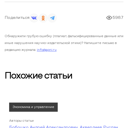
Поделиться
5987
Обнаружили грубую ошибку (плагиат, фальсифицированные данные или
иные нарушения научно-издательской этики)? Напишите письмо в
редакцию журнала:
info@apni.ru
Похожие статьи
Экономика и управление
Авторы статьи
Бобошко Андрей Александрович, Ахвердиев Руслан