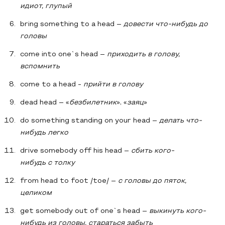
идиот, глупый
bring something to a head –
довести что-нибудь до
головы
come into one`s head –
приходить в голову,
вспомнить
come to a head -
прийти
в
голову
dead head – «
безбилетник
», «
заяц
»
do something standing on your head –
делать
что
-
нибудь
легко
drive somebody off his head –
сбить
кого
-
нибудь
с
толку
from head to foot /toe/ –
с головы до пяток,
целиком
get somebody out of one`s head –
выкинуть кого-
нибудь из головы, стараться забыть