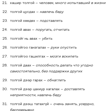
хашир толгой –
человек, много испытавший в жизни
толгой цусдах –
навлечь беду
толгой хөөдөх –
подставлять
толгой авах –
поругать, отчитать
толгойг нь авах –
убить
толгойгоо ганзгалах –
руки опустить
толгойгоо гашилгах –
мозги вскипеть
толгой даах –
способность делать что угодно
самостоятельно, без поддержки других
толгой дээр гарах –
обнаглеть
толгой дээр цахиур хагалах –
доставлять
неприятности, навлечь беду
толгой дээш татахгүй –
очень занять, усердно,
беспрерывно