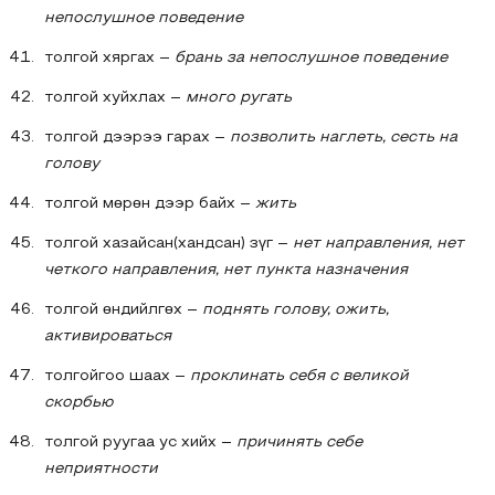
непослушное поведение
толгой хяргах –
брань за непослушное поведение
толгой хуйхлах –
много ругать
толгой дээрээ гарах –
позволить наглеть, сесть на
голову
толгой мөрөн дээр байх –
жить
толгой хазайсан(хандсан) зүг –
нет направления, нет
четкого направления, нет пункта назначения
толгой өндийлгөх –
поднять голову, ожить,
активироваться
толгойгоо шаах –
проклинать себя с великой
скорбью
толгой руугаа ус хийх –
причинять себе
неприятности