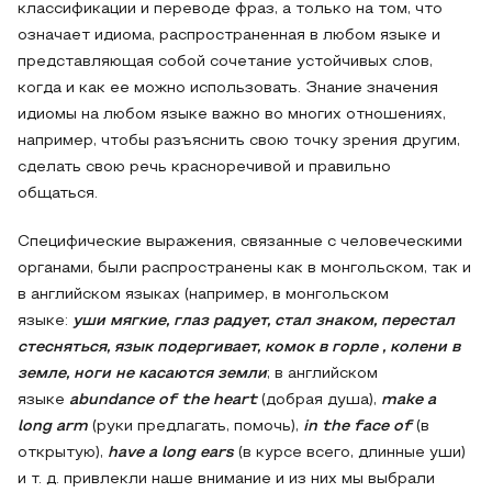
классификации и переводе фраз, а только на том, что
означает идиома, распространенная в любом языке и
представляющая собой сочетание устойчивых слов,
когда и как ее можно использовать. Знание значения
идиомы на любом языке важно во многих отношениях,
например, чтобы разъяснить свою точку зрения другим,
сделать свою речь красноречивой и правильно
общаться.
Специфические выражения, связанные с человеческими
органами, были распространены как в монгольском, так и
в английском языках (например, в монгольском
языке:
уши мягкие, глаз радует, стал знаком, перестал
стесняться, язык подергивает, комок в горле , колени в
земле, ноги не касаются земли
; в английском
языке
abundance of the heart
(добрая душа),
make a
long arm
(руки предлагать, помочь),
in the face of
(в
открытую),
have a long ears
(в курсе всего, длинные уши)
и т. д. привлекли наше внимание и из них мы выбрали