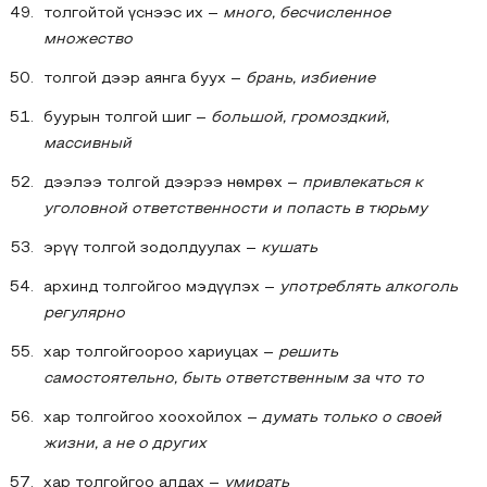
толгойтой үснээс их –
много, бесчисленное
множество
толгой дээр аянга буух –
брань, избиение
буурын толгой шиг –
большой, громоздкий,
массивный
дээлээ толгой дээрээ нөмрөх –
привлекаться к
уголовной ответственности и попасть в тюрьму
эрүү толгой зодолдуулах –
кушать
архинд толгойгоо мэдүүлэх –
употреблять алкоголь
регулярно
хар толгойгоороо хариуцах –
решить
самостоятельно, быть ответственным за что то
хар толгойгоо хоохойлох –
думать только о своей
жизни, а не о других
хар толгойгоо алдах –
умирать