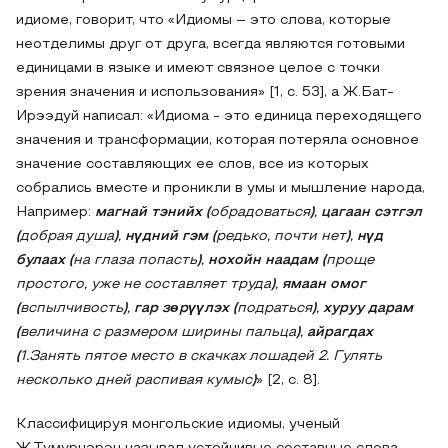
идиоме, говорит, что «Идиомы – это слова, которые
неотделимы друг от друга, всегда являются готовыми
единицами в языке и имеют связное целое с точки
зрения значения и использования» [1, с. 53], а Ж.Бат-
Ирээдуй написал: «Идиома - это единица переходящего
значения и трансформации, которая потеряла основное
значение составляющих ее слов, все из которых
собрались вместе и проникли в умы и мышление народа,
Например:
магнай тэнийх (
обрадоваться
)
,
цагаан сэтгэл
(
добрая душа
)
,
нүдний гэм (
редько, почти нет
)
,
нүд
булаах (
на глаза попасть
)
,
нохойн наадам (
проще
простого, уже не составляет труда
)
,
ямаан омог
(
вспылчивость
)
,
гар зөрүүлэх (
подраться
)
,
хуруу дарам
(
величина с размером ширины пальца
)
,
айрагдах
(
1.Занять пятое место в скачках лошадей 2. Гулять
несколько дней распивая кумыс
)
» [2, с. 8].
Классифицируя монгольские идиомы, ученый