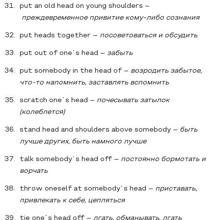
put an old head on young shoulders –
преждевременное
привитие
кому
-
либо
сознания
put heads together –
посоветоваться и обсудить
put out of one`s head –
забыть
put somebody in the head of –
возродить забытое,
что-то напомнить, заставлять вспомнить
scratch one`s head –
почесывать затылок
(колеблется)
stand head and shoulders above somebody –
быть
лучше других, быть намного лучше
talk somebody`s head off –
постоянно бормотать и
ворчать
throw oneself at somebody`s head –
приставать,
привлекать к себе, цепляться
tie one`s head off –
лгать, обманывать, лгать