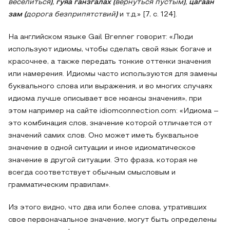
веселиться
)
,
гуяа ганзгалах (
вернуться пустым
)
,
цагаан
зам (
дорога безприпятствий
)
и т.д.» [7, с. 124].
На английском языке Gail Brenner говорит: «Люди
используют идиомы, чтобы сделать свой язык богаче и
красочнее, а также передать тонкие оттенки значения
или намерения. Идиомы часто используются для замены
буквального слова или выражения, и во многих случаях
идиома лучше описывает все нюансы значения», при
этом например на сайте idiomconnection.com: «Идиома –
это комбинация слов, значение которой отличается от
значений самих слов. Оно может иметь буквальное
значение в одной ситуации и иное идиоматическое
значение в другой ситуации. Это фраза, которая не
всегда соответствует обычным смысловым и
грамматическим правилам».
Из этого видно, что два или более слова, утративших
свое первоначальное значение, могут быть определены