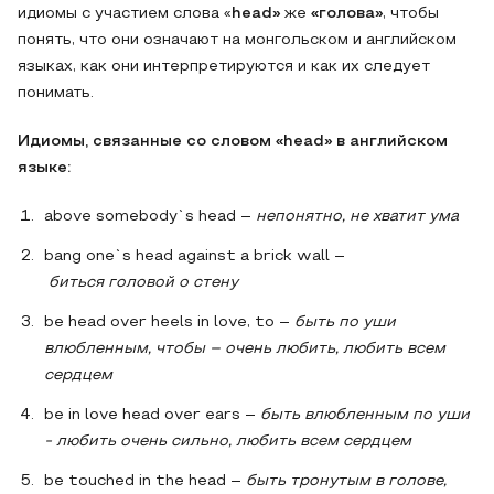
идиомы с участием слова «
head»
же
«голова»
, чтобы
понять, что они означают на монгольском и английском
языках, как они интерпретируются и как их следует
понимать.
Идиомы, связанные со словом «head» в английском
языке:
above somebody`s head –
непонятно, не хватит ума
bang one`s head against a brick wall –
биться
головой
о
стену
be head over heels in love, to –
быть по уши
влюбленным, чтобы – очень любить, любить всем
сердцем
be in love head over ears –
быть влюбленным по уши
- любить очень сильно, любить всем сердцем
be touched in the head –
быть тронутым в голове,