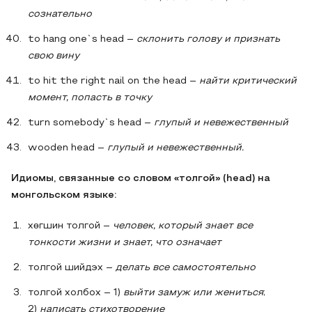
сознательно
to hang one`s head –
склонить голову и признать
свою вину
to hit the right nail on the head –
найти критический
момент, попасть в точку
turn somebody`s head –
глупый и невежественный
wooden head –
глупый и невежественный.
Идиомы, связанные со словом «толгой» (head) на
монгольском языке:
хөгшин толгой –
человек, который знает все
тонкости жизни и знает, что означает
толгой шийдэх –
делать все самостоятельно
толгой холбох – 1)
выйти замуж или жениться
;
2)
написать стихотворение