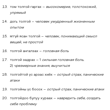
том толгой гаргах –
высокомерие, толстокожий,
упрямый
догь толгой –
человек умудренный жизненным
опытом
яггүй ясан толгой –
человек, понимающий смысл
вещей, не простой
толгой ангалзах –
головная боль
толгой задрах – 1
сильная головная боль
,
2)
чрезмерные знания, выучиться
толгойтой үс арзас хийх –
острый страх, панические
атаки
толгойны үс босох –
острый страх, панические атаки
толгойдоо булуу хураах –
навредить себе, создать
себе проблему