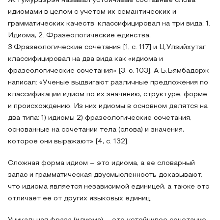
Ж.Тумурцэрэн называл устойчивые составные слова
идиомами в целом с учетом их семантических и
грамматических качеств, классифицировал на три вида: 1.
Идиома, 2. Фразеологические единства,
3.Фразеологические сочетания [1, с. 117] и Ц.Улзийхутаг
классифицировал на два вида как «идиома и
фразеологические сочетания» [3, с. 103]. А Б.Бямбадорж
написал: «Ученые выдвигают различные предложения по
классификации идиом по их значению, структуре, форме
и происхождению. Из них идиомы в основном делятся на
два типа: 1) идиомы 2) фразеологические сочетания,
основанные на сочетании тела (слова) и значения,
которое они выражают» [4, с. 132].
Сложная форма идиом – это идиома, а ее словарный
запас и грамматическая двусмысленность доказывают,
что идиома является независимой единицей, а также это
отличает ее от других языковых единиц.