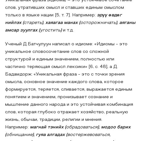
Уникальная фраза (идиома) – это устойчивое сочетание
слов, утративших смысл и ставших единым смыслом
только в языке нации [5, т. 7]. Например:
эрүү өвдөг
нийлэх (
стареть
)
,
хаяагаа манах (
осторожничать
)
,
аяганы
амсар зуулгах (
угостить
)
и т.д.
Ученый Д.Батчулуун написал о идиоме: «Идиомы - это
уникальное словосочетание слов со сложной
структурой и единым значением, полностью или
частично теряющая смысл лексики» [6, с. 48], а Д.
Бадамдорж: «Уникальная фраза - это с точки зрения
смысла, основное значение каждого слова, которое
формируется, теряется, сливается, выражается единым
понятием и значением, пронизывает сознание и
мышление данного народа и это устойчивая комбинация
слов, которая глубоко отражает хозяйство, реальную
жизнь, обычаи, традиции, религии и мнения.
Например:
магнай тэнийх (
обрадоваться
)
,
модоо барих
(
обнищание
)
,
гуяа алгадах (
востержевоваться,