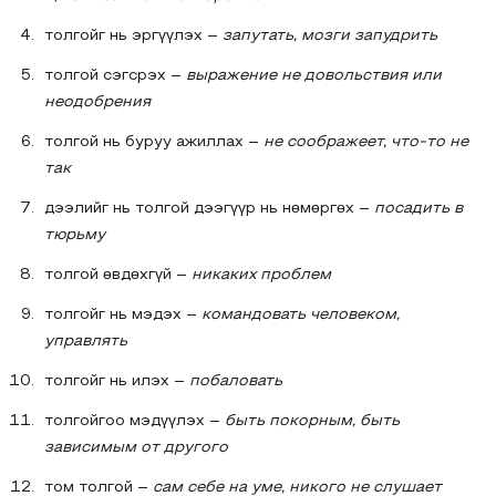
толгойг нь эргүүлэх –
запутать, мозги запудрить
толгой сэгсрэх –
выражение не довольствия или
неодобрения
толгой нь буруу ажиллах –
не соображеет, что-то не
так
дээлийг нь толгой дээгүүр нь нөмөргөх –
посадить в
тюрьму
толгой өвдөхгүй –
никаких проблем
толгойг нь мэдэх –
командовать человеком,
управлять
толгойг нь илэх –
побаловать
толгойгоо мэдүүлэх –
быть покорным, быть
зависимым от другого
том толгой –
сам себе на уме, никого не слушает