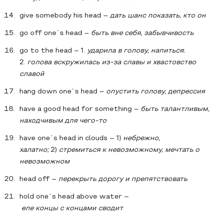
give somebody his head –
дать шанс показать, кто он
go off one`s head –
быть вне себя, забывчивость
go to the head – 1.
ударила в голову, напиться
;
2.
голова вскружилась из-за славы и хвастовство
славой
hang down one`s head –
опустить голову, депрессия
have a good head for something –
быть талантливым,
находчивым для чего-то
have one`s head in clouds – 1)
небрежно,
халатно;
2)
стремиться к невозможному, мечтать о
невозможном
head off –
перекрыть дорогу и препятствовать
hold one`s head above water –
еле
концы
с
концами
сводит