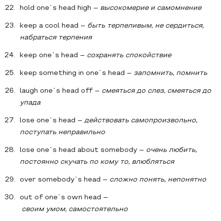
hold one`s head high –
высокомерие и самомнение
keep a cool head –
быть терпеливым, не сердиться,
набраться терпения
keep one`s head –
сохранять спокойствие
keep something in one`s head –
запомнить
,
помнить
laugh one`s head off –
смеяться до слез, смеяться до
упада
lose one`s head –
действовать самопроизвольно,
поступать неправильно
lose one`s head about somebody –
очень любить,
постоянно скучать по кому то, влюбляться
over somebody`s head –
сложно понять, непонятно
out of one`s own head –
своим
умом
,
самостоятельно