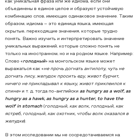
как уникальная фраза или же идиома, если они
объединены в единое целое и образуют устойчивую
комбинацию слов, имеющих одинаковое значение. Таким
образом, идиома – это единица языка, имеющая
скрытые, переходящие значения, которые трудно
понять. Важно изучить и интерпретировать значение
уникальных выражений, которые сложно понять не
только на иностранном, но и на родном языке. Например:
Слово «
голодный
» на монгольском языке может
выражаться как «
не прочь догнать антилопу, чуть не
догнать лису, желудок просить еду, живот бурчит,
ничего не прикладывал к языку, живот приклеился к
спине»
и т. д, тогда по-английски
as hungry as a wolf, as
hungry as a hawk, as hungry as a hunter, to have the
wolf in stomach
(
голодный, как волк, голодный, как
ястреб, голодный, как охотник, чтобы волк оказался в
желудке
).
В этом исследовании мы не сосредотачиваемся на