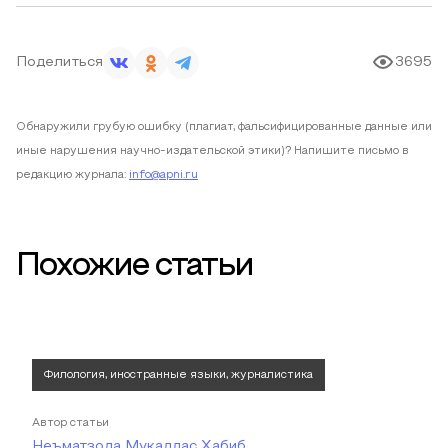
Поделиться
3695
Обнаружили грубую ошибку (плагиат, фальсифицированные данные или
иные нарушения научно-издательской этики)? Напишите письмо в
редакцию журнала:
info@apni.ru
Похожие статьи
Филология, иностранные языки, журналистика
Автор статьи
Неъматзода Мукаддас Хабиб