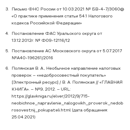
Письмо ФНС России от 10.03.2021 № БВ-4-7/3060@
«О практике применения статьи 54.1 Налогового
кодекса Российской Федерации»
Постановление ФАС Уральского округа от
13.12.2012г. № Ф09-12116/12
Постановление АС Московского округа от 5.07.2017
№А40-196261/2016
Полянская В. А., Необычное направление налоговых
проверок – «недобросовестный покупатель»
[Электронный ресурс] / В. А. Полянская // «ГЛАВНАЯ
КНИГА». – №9, 2012. – URL:
https://glavkniga.ru/elver/2012/9/715-
neobichnoe_napravlenie_nalogovikh_proverok_nedob
rosovestnij_pokupateli.html (дата обращения:
25.04.2021)