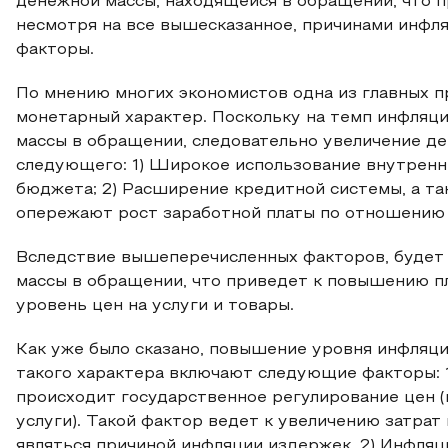
денежной массы, находящейся в обращении, что п
несмотря на все вышесказанное, причинами инфля
факторы.
По мнению многих экономистов одна из главных 
монетарный характер. Поскольку на темп инфляци
массы в обращении, следовательно увеличение д
следующего: 1) Широкое использование внутренн
бюджета; 2) Расширение кредитной системы, а т
опережают рост заработной платы по отношению 
Вследствие вышеперечисленных факторов, будет
массы в обращении, что приведет к повышению пл
уровень цен на услуги и товары.
Как уже было сказано, повышение уровня инфляц
такого характера включают следующие факторы: 1
происходит государственное регулирование цен (
услуги). Такой фактор ведет к увеличению затра
являться причиной инфляции издержек. 2) Инфляц