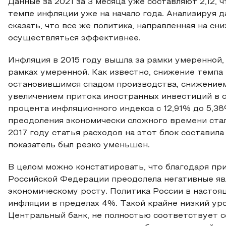
Данные за 2021 за 3 месяца уже составляют 2,12, 
темпе инфляции уже на начало года. Анализируя 
сказать, что все же политика, направленная на сн
осуществляться эффективнее.
Инфляция в 2015 году вышла за рамки умеренной, 
рамках умеренной. Как известно, снижение темпа
остановившимся спадом производства, снижением
увеличением притока иностранных инвестиций в 
процента инфляционного индекса с 12,91% до 5,3
преодоления экономически сложного времени стал
2017 году статья расходов на этот блок составила
показатель был резко уменьшен.
В целом можно констатировать, что благодаря п
Российской Федерации преодолела негативные явл
экономическому росту. Политика России в настоя
инфляции в пределах 4%. Такой крайне низкий ур
Центральный банк, не полностью соответствует 