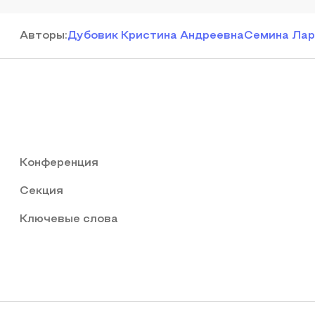
Автор
ы
:
Дубовик Кристина Андреевна
Семина Лар
Конференция
Секция
Ключевые слова