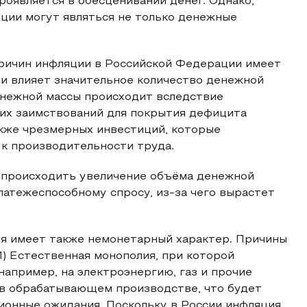
роявляется в обесценивании денег. Однако,
ции могут являться не только денежные
причин инфляции в Российской Федерации имеет
и влияет значительное количество денежной
енежной массы происходит вследствие
их заимствований для покрытия дефицита
акже чрезмерных инвестиций, которые
к производительности труда.
 происходить увеличение объёма денежной
атежеспособному спросу, из-за чего вырастет
ия имеет также немонетарный характер. Причины
) Естественная монополия, при которой
например, на электроэнергию, газ и прочие
т в обрабатывающем производстве, что будет
ионные ожидания. Поскольку в России инфляция