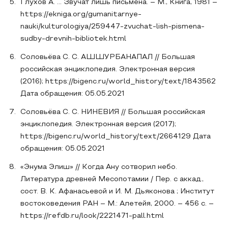
Глухов А. … Звучат лишь письмена. – М., Книга, 1981 –
https://ekniga.org/gumanitarnye-
nauki/kulturologiya/259447-zvuchat-lish-pismena-
sudby-drevnih-bibliotek.html
Соловьёва С. С. АШШУРБАНАПАЛ // Большая
российская энциклопедия. Электронная версия
(2016); https://bigenc.ru/world_history/text/1843562
Дата обращения: 05.05.2021
Соловьёва С. С. НИНЕВИЯ // Большая российская
энциклопедия. Электронная версия (2017);
https://bigenc.ru/world_history/text/2664129 Дата
обращения: 05.05.2021
«Энума Элиш» // Когда Ану сотворил небо.
Литература древней Месопотамии / Пер. с аккад.,
сост. В. К. Афанасьевой и И. М. Дьяконова ; Институт
востоковедения РАН – М.: Алетейя, 2000. – 456 с. –
https://refdb.ru/look/2221471-pall.html