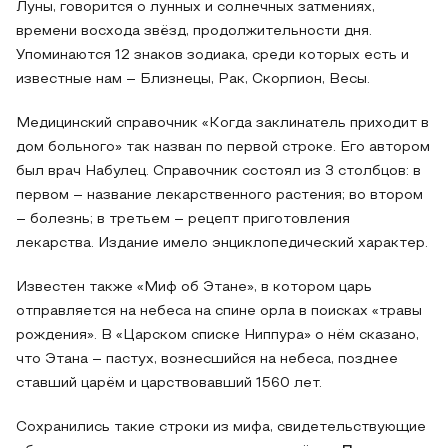
Луны, говорится о лунных и солнечных затмениях,
времени восхода звёзд, продолжительности дня.
Упоминаются 12 знаков зодиака, среди которых есть и
известные нам – Близнецы, Рак, Скорпион, Весы.
Медицинский справочник «Когда заклинатель приходит в
дом больного» так назван по первой строке. Его автором
был врач Набулец. Справочник состоял из 3 столбцов: в
первом – название лекарственного растения; во втором
– болезнь; в третьем – рецепт приготовления
лекарства. Издание имело энциклопедический характер.
Известен также «Миф об Этане», в котором царь
отправляется на небеса на спине орла в поисках «травы
рождения». В «Царском списке Ниппура» о нём сказано,
что Этана – пастух, вознесшийся на небеса, позднее
ставший царём и царствовавший 1560 лет.
Сохранились такие строки из мифа, свидетельствующие