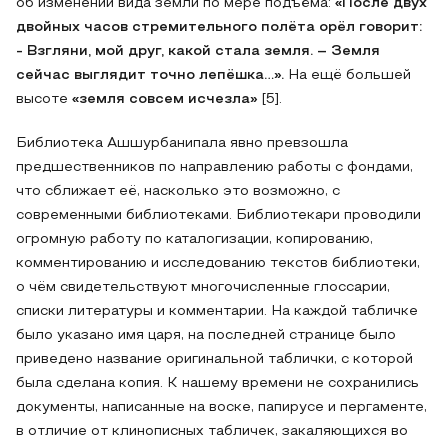
об изменении вида земли по мере подъёма:
«После двух
двойных часов стремительного полёта орёл говорит:
- Взгляни, мой друг, какой стала земля. – Земля
сейчас выглядит точно лепёшка…».
На ещё большей
высоте
«земля совсем исчезла»
[5].
Библиотека Ашшурбанипала явно превзошла
предшественников по направлению работы с фондами,
что сближает её, насколько это возможно, с
современными библиотеками. Библиотекари проводили
огромную работу по каталогизации, копированию,
комментированию и исследованию текстов библиотеки,
о чём свидетельствуют многочисленные глоссарии,
списки литературы и комментарии. На каждой табличке
было указано имя царя, на последней странице было
приведено название оригинальной таблички, с которой
была сделана копия. К нашему времени не сохранились
документы, написанные на воске, папирусе и пергаменте,
в отличие от клинописных табличек, закаляющихся во