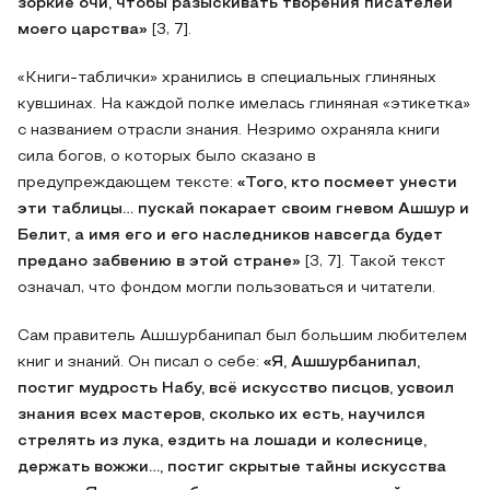
зоркие очи, чтобы разыскивать творения писателей
моего царства»
[3, 7].
«Книги-таблички» хранились в специальных глиняных
кувшинах. На каждой полке имелась глиняная «этикетка»
с названием отрасли знания. Незримо охраняла книги
сила богов, о которых было сказано в
предупреждающем тексте:
«Того, кто посмеет унести
эти таблицы… пускай покарает своим гневом Ашшур и
Белит, а имя его и его наследников навсегда будет
предано забвению в этой стране»
[3, 7]. Такой текст
означал, что фондом могли пользоваться и читатели.
Сам правитель Ашшурбанипал был большим любителем
книг и знаний. Он писал о себе:
«Я, Ашшурбанипал,
постиг мудрость Набу, всё искусство писцов, усвоил
знания всех мастеров, сколько их есть, научился
стрелять из лука, ездить на лошади и колеснице,
держать вожжи…, постиг скрытые тайны искусства