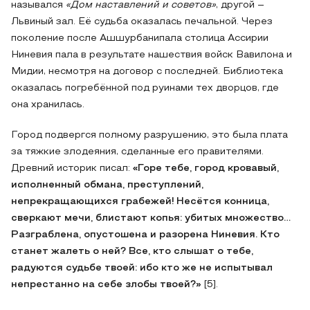
назывался
«Дом наставлений и советов»
, другой –
Львиный зал. Её судьба оказалась печальной. Через
поколение после Ашшурбанипала столица Ассирии
Ниневия пала в результате нашествия войск Вавилона и
Мидии, несмотря на договор с последней. Библиотека
оказалась погребённой под руинами тех дворцов, где
она хранилась.
Город подвергся полному разрушению, это была плата
за тяжкие злодеяния, сделанные его правителями.
Древний историк писал:
«Горе тебе, город кровавый,
исполненный обмана, преступлений,
непрекращающихся грабежей! Несётся конница,
сверкают мечи, блистают копья: убитых множество…
Разграблена, опустошена и разорена Ниневия. Кто
станет жалеть о ней? Все, кто слышат о тебе,
радуются судьбе твоей: ибо кто же не испытывал
непрестанно на себе злобы твоей?»
[5].