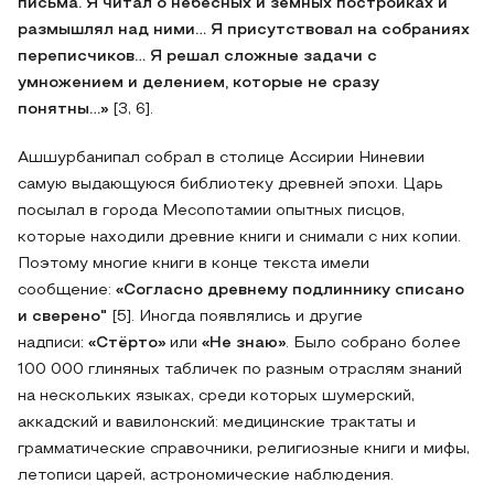
письма. Я читал о небесных и земных постройках и
размышлял над ними… Я присутствовал на собраниях
переписчиков… Я решал сложные задачи с
умножением и делением, которые не сразу
понятны…»
[3, 6].
Ашшурбанипал собрал в столице Ассирии Ниневии
самую выдающуюся библиотеку древней эпохи. Царь
посылал в города Месопотамии опытных писцов,
которые находили древние книги и снимали с них копии.
Поэтому многие книги в конце текста имели
сообщение:
«Согласно древнему подлиннику списано
и сверено"
[5]. Иногда появлялись и другие
надписи:
«Стёрто»
или
«Не знаю»
. Было собрано более
100 000 глиняных табличек по разным отраслям знаний
на нескольких языках, среди которых шумерский,
аккадский и вавилонский: медицинские трактаты и
грамматические справочники, религиозные книги и мифы,
летописи царей, астрономические наблюдения.