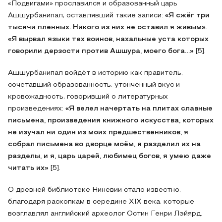
«Подвигами» прославился и образованный царь
Ашшурбанипал, оставлявший такие записи:
«Я сжёг три
тысячи пленных. Никого из них не оставил я живым».
«Я вырвал языки тех воинов, нахальные уста которых
говорили дерзости против Ашшура, моего бога…»
[5].
Ашшурбанипал войдёт в историю как правитель,
сочетавший образованность, утончённый вкус и
кровожадность, говоривший о литературных
произведениях:
«Я велел начертать на плитах славные
письмена, произведения книжного искусства, которых
не изучал ни один из моих предшественников, я
собрал письмена во дворце моём, я разделил их на
разделы, и я, царь царей, любимец богов, я умею даже
читать их»
[5].
О древней библиотеке Ниневии стало известно,
благодаря раскопкам в середине XIX века, которые
возглавлял английский археолог Остин Генри Лэйярд.