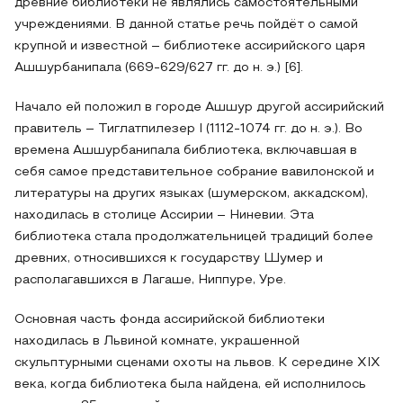
древние библиотеки не являлись самостоятельными
учреждениями. В данной статье речь пойдёт о самой
крупной и известной – библиотеке ассирийского царя
Ашшурбанипала (669-629/627 гг. до н. э.) [6].
Начало ей положил в городе Ашшур другой ассирийский
правитель – Тиглатпилезер I (1112-1074 гг. до н. э.). Во
времена Ашшурбанипала библиотека, включавшая в
себя самое представительное собрание вавилонской и
литературы на других языках (шумерском, аккадском),
находилась в столице Ассирии – Ниневии. Эта
библиотека стала продолжательницей традиций более
древних, относившихся к государству Шумер и
располагавшихся в Лагаше, Ниппуре, Уре.
Основная часть фонда ассирийской библиотеки
находилась в Львиной комнате, украшенной
скульптурными сценами охоты на львов. К середине XIX
века, когда библиотека была найдена, ей исполнилось