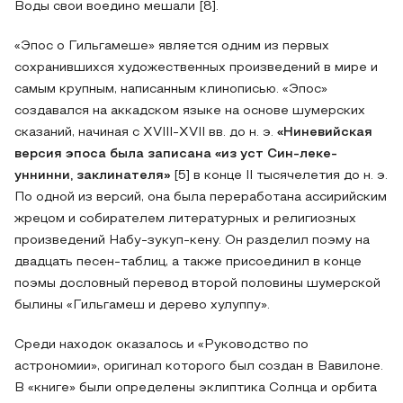
Воды свои воедино мешали [8].
«Эпос о Гильгамеше» является одним из первых
сохранившихся художественных произведений в мире и
самым крупным, написанным клинописью. «Эпос»
создавался на аккадском языке на основе шумерских
сказаний, начиная с XVIII-XVII вв. до н. э.
«Ниневийская
версия эпоса была записана «из уст Син-леке-
уннинни, заклинателя»
[5] в конце II тысячелетия до н. э.
По одной из версий, она была переработана ассирийским
жрецом и собирателем литературных и религиозных
произведений Набу-зукуп-кену. Он разделил поэму на
двадцать песен-таблиц, а также присоединил в конце
поэмы дословный перевод второй половины шумерской
былины «Гильгамеш и дерево хулуппу».
Среди находок оказалось и «Руководство по
астрономии», оригинал которого был создан в Вавилоне.
В «книге» были определены эклиптика Солнца и орбита