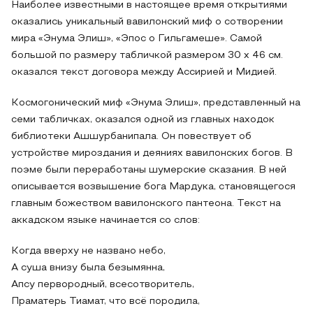
Наиболее известными в настоящее время открытиями
оказались уникальный вавилонский миф о сотворении
мира «Энума Элиш», «Эпос о Гильгамеше». Самой
большой по размеру табличкой размером 30 x 46 см.
оказался текст договора между Ассирией и Мидией.
Космогонический миф «Энума Элиш», представленный на
семи табличках, оказался одной из главных находок
библиотеки Ашшурбанипала. Он повествует об
устройстве мироздания и деяниях вавилонских богов. В
поэме были переработаны шумерские сказания. В ней
описывается возвышение бога Мардука, становящегося
главным божеством вавилонского пантеона. Текст на
аккадском языке начинается со слов:
Когда вверху не названо небо,
А суша внизу была безымянна,
Апсу первородный, всесотворитель,
Праматерь Тиамат, что всё породила,