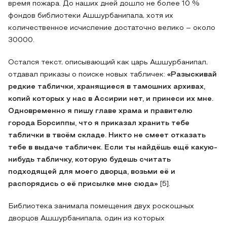
время пожара. До наших дней дошло не более 10 %
фондов библиотеки Ашшурбанипала, хотя их
количественное исчисление достаточно велико – около
30000.
Остался текст, описывающий как царь Ашшурбанипал,
отдавал приказы о поиске новых табличек:
«Разыскивай
редкие таблички, хранящиеся в тамошних архивах,
копий которых у нас в Ассирии нет, и принеси их мне.
Одновременно я пишу главе храма и правителю
города Борсиппы, что я приказал хранить тебе
таблички в твоём складе. Никто не смеет отказать
тебе в выдаче табличек. Если ты найдёшь ещё какую-
нибудь табличку, которую будешь считать
подходящей для моего дворца, возьми её и
распорядись о её присылке мне сюда»
[5].
Библиотека занимала помещения двух роскошных
дворцов Ашшурбанипала, один из которых