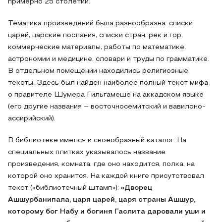
примерно 25 столетий.
Тематика произведений была разнообразна: списки
царей, царские послания, списки стран, рек и гор,
коммерческие материалы, работы по математике,
астрономии и медицине, словари и труды по грамматике.
В отдельном помещении находились религиозные
тексты. Здесь был найден наиболее полный текст мифа
о правителе Шумера Гильгамеше на аккадском языке
(его другие названия – восточносемитский и вавилоно-
ассирийский).
В библиотеке имелся и своеобразный каталог. На
специальных плитках указывалось название
произведения, комната, где оно находится, полка, на
которой оно хранится. На каждой книге присутствовал
текст («библиотечный штамп»):
«Дворец
Ашшурбанипала, царя царей, царя страны Ашшур,
которому бог Набу и богиня Гаслита даровали уши и