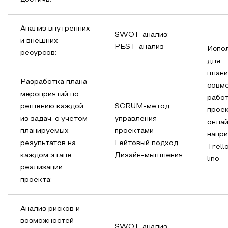
Анализ внутренних
SWOT-анализ;
и внешних
PEST-анализ
Испо
ресурсов;
для
плани
Разработка плана
совм
мероприятий по
работ
решению каждой
SCRUM-метод
прое
из задач, с учетом
управления
онлай
планируемых
проектами
напри
результатов на
Гейтовый подход
Trello
каждом этапе
Дизайн-мышления
lino
реализации
проекта;
Анализ рисков и
возможностей
SWOT-анализ