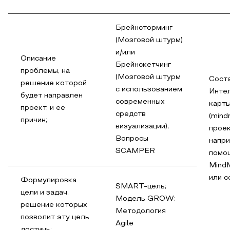
Брейнсторминг
(Мозговой штурм)
и/или
Описание
Брейнскетчинг
проблемы, на
(Мозговой штурм
Сост
решение которой
с использованием
Инте
будет направлен
современных
карт
проект, и ее
средств
(mind
причин;
визуализации);
проек
Вопросы
напри
SCAMPER
помо
Mind
или c
Формулировка
SMART-цель;
цели и задач,
Модель GROW;
решение которых
Методология
позволит эту цель
Agile
достичь;