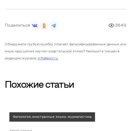
Поделиться
3849
Обнаружили грубую ошибку (плагиат, фальсифицированные данные или
иные нарушения научно-издательской этики)? Напишите письмо в
редакцию журнала:
info@apni.ru
Похожие статьи
Филология, иностранные языки, журналистика