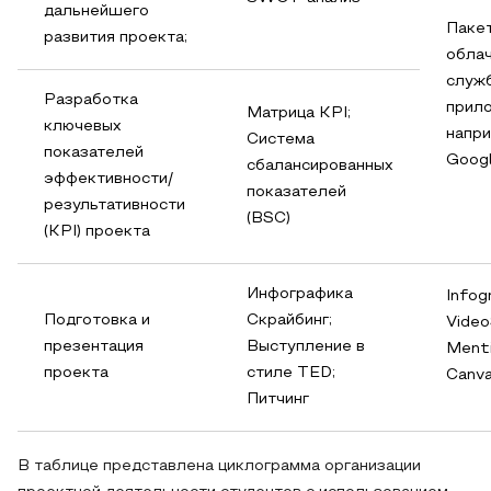
дальнейшего
Паке
развития проекта;
обла
служб
Разработка
прило
Матрица KPI;
ключевых
напри
Система
показателей
Goog
сбалансированных
эффективности/
показателей
результативности
(BSC)
(KPI) проекта
Инфографика
Info
Подготовка и
Скрайбинг;
Video
презентация
Выступление в
Ment
проекта
стиле TED;
Canv
Питчинг
В таблице представлена циклограмма организации