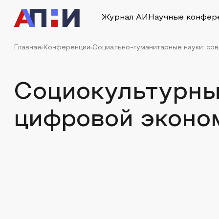
Журнал АИ
Научные конфер
Главная
Конференции
Социально-гуманитарные науки: со
Социокультурны
цифровой эконо