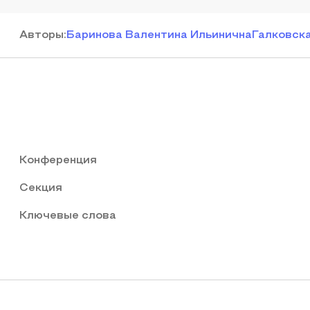
Автор
ы
:
Баринова Валентина Ильинична
Галковск
Конференция
Секция
Ключевые слова