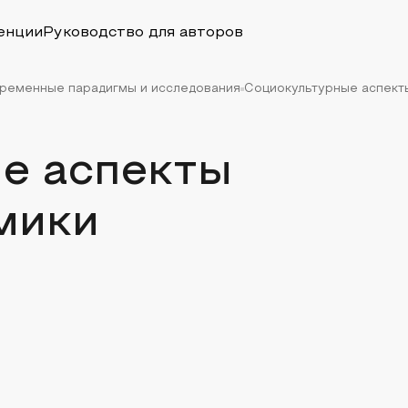
енции
Руководство для авторов
временные парадигмы и исследования
Социокультурные аспект
е аспекты
мики