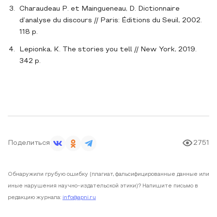
Charaudeau P. et Maingueneau, D. Dictionnaire
d’analyse du discours // Paris: Éditions du Seuil, 2002.
118 p.
Lepionka, K. The stories you tell // New York, 2019.
342 p.
Поделиться
2751
Обнаружили грубую ошибку (плагиат, фальсифицированные данные или
иные нарушения научно-издательской этики)? Напишите письмо в
редакцию журнала:
info@apni.ru