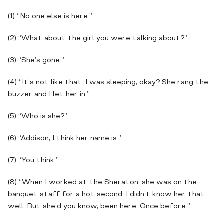
(1) “No one else is here.”
(2) “What about the girl you were talking about?”
(3) “She’s gone.”
(4) “It’s not like that. I was sleeping, okay? She rang the
buzzer and I let her in.”
(5) “Who is she?”
(6) “Addison, I think her name is.”
(7) “You think.”
(8) “When I worked at the Sheraton, she was on the
banquet staff for a hot second. I didn’t know her that
well. But she’d you know, been here. Once before.”