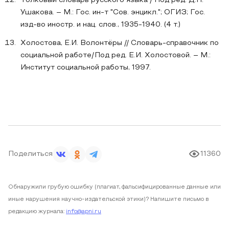
Толковый словарь русского языка / Под ред. Д.Н.
Ушакова. – М.: Гос. ин-т "Сов. энцикл."; ОГИЗ; Гос.
изд-во иностр. и нац. слов., 1935-1940. (4 т.)
Холостова, Е.И. Волонтёры // Словарь-справочник по
социальной работе/Под ред. Е.И. Холостовой. – М.:
Институт социальной работы, 1997.
Поделиться
11360
Обнаружили грубую ошибку (плагиат, фальсифицированные данные или
иные нарушения научно-издательской этики)? Напишите письмо в
редакцию журнала:
info@apni.ru