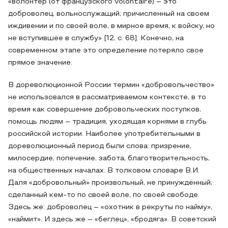
«волонтер (от французского volontaire) – это
доброволец, вольнослужащий; причисленный на своем
иждивении и по своей воле, в мирное время, к войску, но
не вступившее в службу» [12, с. 68]. Конечно, на
современном этапе это определение потеряло свое
прямое значение.
В дореволюционной России термин «добровольчество»
не использовался в рассматриваемом контексте, в то
время как совершение добровольческих поступков,
помощь людям – традиция, уходящая корнями в глубь
российской истории. Наиболее употребительными в
дореволюционный период были слова: призрение,
милосердие, попечение, забота, благотворительность,
на общественных началах. В толковом словаре В.И.
Даля «добровольный» произвольный, не принуждённый,
сделанный кем-то по своей воле, по своей свободе.
Здесь же: доброволец – «охотник в рекруты по найму»,
«наймит». И здесь же – «беглец», «бродяга». В советский