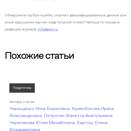
Обнаружили грубую ошибку (плагиат, фальсифицированные данные или
иные нарушения научно-издательской этики)? Напишите письмо в
редакцию журнала:
info@apni.ru
Похожие статьи
Педагогика
Авторы статьи
Нерещенко Инна Борисовна, Кривобокова Ирина
Александровна, Петросян Жанетта Анатольевна,
Черепанова Юлия Михайловна, Бартош Елена
Владимировна