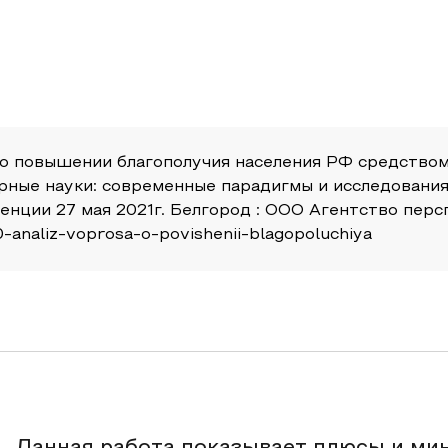
а о повышении благополучия населения РФ средство
ные науки: современные парадигмы и исследования 
ции 27 мая 2021г. Белгород : ООО Агентство перс
70-analiz-voprosa-o-povishenii-blagopoluchiya