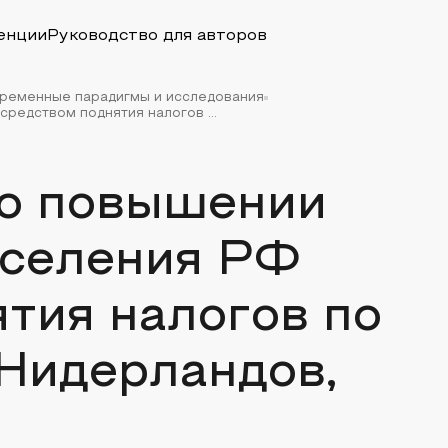
енции
Руководство для авторов
временные парадигмы и исследования
редством поднятия налогов ...
 о повышении
аселения РФ
тия налогов по
 Нидерландов,