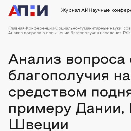
Журнал АИ
Научные конфер
Главная
Конференции
Социально-гуманитарные науки: со
Анализ вопроса о повышении благополучия населения РФ с
Анализ вопроса
благополучия н
средством подня
примеру Дании,
Швеции