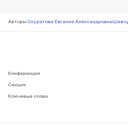
Автор
ы
:
Скуратова Евгения Александровна
Шевчу
Конференция
Секция
Ключевые слова