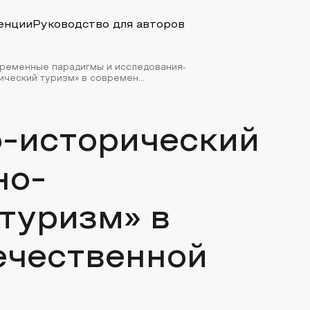
енции
Руководство для авторов
временные парадигмы и исследования
ческий туризм» в современ...
о-исторический
но-
туризм» в
ечественной