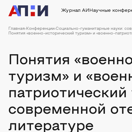
Журнал АИ
Научные конфер
Главная
Конференции
Социально-гуманитарные науки: со
Понятия «военно-исторический туризм» и «военно-патриоти
Понятия «военн
туризм» и «воен
патриотический 
современной от
литературе