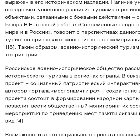
выражен в его историческом наследии. Наличие у
определяет успешное развитие туризма в регионе
объектами, связанными с боевыми действиями – 
Баюра В.Н. в своей работе «Современные тенден
мире и в России», говорит о перспективах данног
туристов привлекают многочисленные мемориалы, п
118]. Таким образом, военно-исторический туриз
территории.
Российское военно-историческое общество рассм
исторического туризма в регионах страны. В свя
проект – социальный патриотический интерактивн
авторов портала «местопамяти.рф» – сохранение 
проекта состоит в формировании народной карты 
позволит вести общественный мониторинг их сост
мероприятия по приведению мест памяти силами г
вид [4].
Возможности этого социального проекта позволя