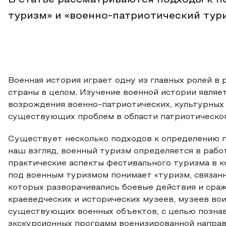
В статье рассматриваются подходы к п
туризм» и «военно-патриотический тур
Военная история играет одну из главных ролей в 
страны в целом. Изучение военной истории являе
возрождения военно-патриотических, культурных
существующих проблем в области патриотическог
Существует несколько подходов к определению по
наш взгляд, военный туризм определяется в рабо
практические аспекты фестивального туризма в к
под военным туризмом понимает «туризм, связанн
которых разворачивались боевые действия и сраж
краеведческих и исторических музеев, музеев во
существующих военных объектов, с целью познав
экскурсионных программ военизированной направл